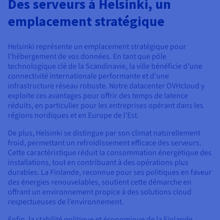
Des serveurs à Helsinki, un
Documentation
Tarifs
Roadmap & Changelog
emplacement stratégique
Disponibilités par régions
Roadmap & Changelog
Documentation
Roadmap & Changelog
Helsinki représente un emplacement stratégique pour
l’hébergement de vos données. En tant que pôle
technologique clé de la Scandinavie, la ville bénéficie d’une
connectivité internationale performante et d’une
infrastructure réseau robuste. Notre datacenter OVHcloud y
exploite ces avantages pour offrir des temps de latence
réduits, en particulier pour les entreprises opérant dans les
régions nordiques et en Europe de l’Est.
De plus, Helsinki se distingue par son climat naturellement
froid, permettant un refroidissement efficace des serveurs.
Cette caractéristique réduit la consommation énergétique des
installations, tout en contribuant à des opérations plus
durables. La Finlande, reconnue pour ses politiques en faveur
des énergies renouvelables, soutient cette démarche en
offrant un environnement propice à des solutions cloud
respectueuses de l’environnement.
Enfin, la stabilité politique et économique de la Finlande