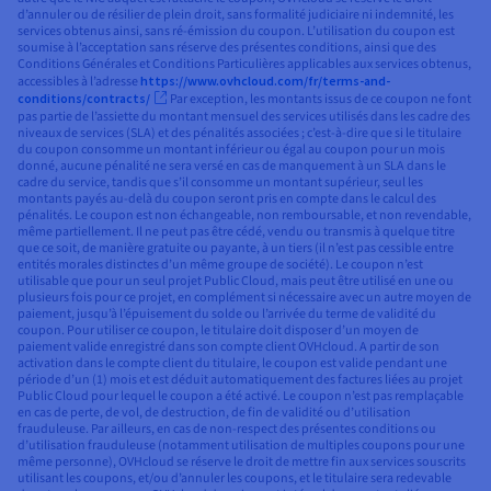
d’annuler ou de résilier de plein droit, sans formalité judiciaire ni indemnité, les
services obtenus ainsi, sans ré-émission du coupon. L’utilisation du coupon est
soumise à l’acceptation sans réserve des présentes conditions, ainsi que des
Conditions Générales et Conditions Particulières applicables aux services obtenus,
accessibles à l’adresse
https://www.ovhcloud.com/fr/terms-and-
conditions/contracts/
Par exception, les montants issus de ce coupon ne font
pas partie de l’assiette du montant mensuel des services utilisés dans les cadre des
niveaux de services (SLA) et des pénalités associées ; c’est-à-dire que si le titulaire
du coupon consomme un montant inférieur ou égal au coupon pour un mois
donné, aucune pénalité ne sera versé en cas de manquement à un SLA dans le
cadre du service, tandis que s’il consomme un montant supérieur, seul les
montants payés au-delà du coupon seront pris en compte dans le calcul des
pénalités. Le coupon est non échangeable, non remboursable, et non revendable,
même partiellement. Il ne peut pas être cédé, vendu ou transmis à quelque titre
que ce soit, de manière gratuite ou payante, à un tiers (il n’est pas cessible entre
entités morales distinctes d’un même groupe de société). Le coupon n’est
utilisable que pour un seul projet Public Cloud, mais peut être utilisé en une ou
plusieurs fois pour ce projet, en complément si nécessaire avec un autre moyen de
paiement, jusqu’à l’épuisement du solde ou l’arrivée du terme de validité du
coupon. Pour utiliser ce coupon, le titulaire doit disposer d’un moyen de
paiement valide enregistré dans son compte client OVHcloud. A partir de son
activation dans le compte client du titulaire, le coupon est valide pendant une
période d’un (1) mois et est déduit automatiquement des factures liées au projet
Public Cloud pour lequel le coupon a été activé. Le coupon n’est pas remplaçable
en cas de perte, de vol, de destruction, de fin de validité ou d’utilisation
frauduleuse. Par ailleurs, en cas de non-respect des présentes conditions ou
d’utilisation frauduleuse (notamment utilisation de multiples coupons pour une
même personne), OVHcloud se réserve le droit de mettre fin aux services souscrits
utilisant les coupons, et/ou d’annuler les coupons, et le titulaire sera redevable