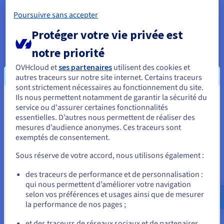
Choisissez parmi une vaste sélection de moteurs, avec
Poursuivre sans accepter
une gestion experte de votre infrastructure de données.
Protéger votre vie privée est
Découvrir Cloud Databases
notre priorité
OVHcloud et
ses partenaires
utilisent des cookies et
autres traceurs sur notre site internet. Certains traceurs
Analytics
sont strictement nécessaires au fonctionnement du site.
Capitalisez sur vos données et déployez votre data stack
Ils nous permettent notamment de garantir la sécurité du
Vous semblez être localisé en États-
et vos applications avec une infrastructure managée et
service ou d'assurer certaines fonctionnalités
open source.
essentielles. D’autres nous permettent de réaliser des
Unis.
mesures d’audience anonymes. Ces traceurs sont
exemptés de consentement.
Pour commander, rendez-vous sur le site de votre pays (États-
Découvrir Cloud Analytics
Unis) et créez un compte.
Sous réserve de votre accord, nous utilisons également :
Allez sur le site États-Unis
Data Platform
des traceurs de performance et de personnalisation :
qui nous permettent d’améliorer votre navigation
us.ovhcloud.com/
Anglais
USD - $
Réalisez et déployez vos projets Data & Analytics en un
selon vos préférences et usages ainsi que de mesurer
temps record avec une solution complète, unifiée,
la performance de nos pages ;
ou
collaborative et accessible à tous.
et des traceurs de réseaux sociaux et de partenaires