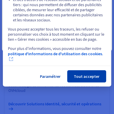
tiers : qui nous permettent de diffuser des publicités
Rester sur le site actuel
Découvrir Data Platform
ciblées, de mesurer leur efficacité et de partager
certaines données avec nos partenaires publicitaires
et les réseaux sociaux.
Informatique quantique
Sélectionner un autre site web
Vous pouvez accepter tous les traceurs, les refuser ou
Explorez l’informatique quantique grâce à une
personnaliser vos choix à tout moment en cliquant sur le
plateforme unifiée : simulez, testez et exécutez vos
lien « Gérer mes cookies » accessible en bas de page.
algorithmes sur des émulateurs et QPU en toute
Fermer
simplicité.
Pour plus d’informations, vous pouvez consulter notre
politique d'informations de d'utilisation des cookies.
Découvrir Quantum as a Service
Paramétrer
Tout accepter
Identité, sécurité et opérations
Sécurisez, gérez et monitorez vos services cloud chez
OVHcloud
Découvrir Solutions Identité, sécurité et opérations