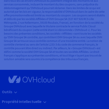
dans tous les cas envers OVHcloud du paiement intégral des montants lié aux
services consommés, incluant le montant du/des coupons, sans préjudice du
dédommagement qu’OVHcloud pourrait réclamer. Dans les limites de ce qui est
autorisé par les lois en vigueur, la responsabilité d’OVHcloud dans le cadre de cette
offre promotionnelle est limité au montant du coupon. Les coupons seront établis
et délivrés par les sociétés Affiliées d’OVH Groupe SA (537 407 926 RCS Lille
Métropole, 2 rue Kellermann, 59100 Roubaix, France), en fonction de la société du
Groupe OVHcloud avec laquelle le titulaire contracte le service Public Cloud
bénéficiant du coupon (cette entité étant ici dénommée « OVHcloud »). Pour les
besoins des présentes conditions, les sociétés « Affiliées » sont toute les sociétés
qu’OVH Groupe SA contrôle, qui contrôlent OVH Groupe SA ou avec laquelle OVH
Groupe SA se trouve sous contrôle commun d’une troisième entité. La notion de
contrôle s’entend au sens de l’article L233-3 du code de commerce français, le
contrôle pouvant être direct ou indirect. Par ailleurs, le « Groupe OVHcloud » est
défini comme la société OVH Groupe SA et toutes ses sociétés Affiliées. Le droit
français s’applique aux présentes conditions, et tout litige n’ayant pas trouvé de
solution amiable sera soumis à la compétence des tribunaux français.
Outils
Propriété Intellectuelle