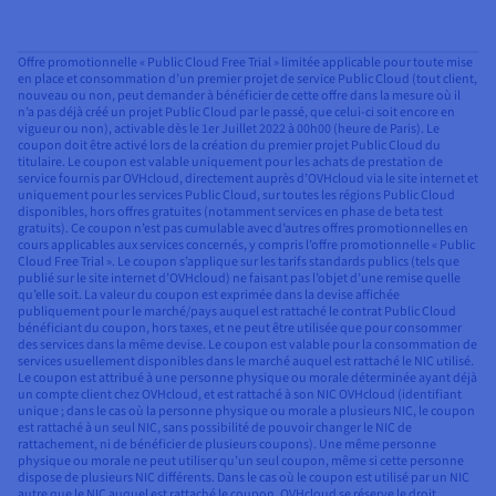
Offre promotionnelle « Public Cloud Free Trial » limitée applicable pour toute mise
en place et consommation d’un premier projet de service Public Cloud (tout client,
nouveau ou non, peut demander à bénéficier de cette offre dans la mesure où il
n’a pas déjà créé un projet Public Cloud par le passé, que celui-ci soit encore en
vigueur ou non), activable dès le 1er Juillet 2022 à 00h00 (heure de Paris). Le
coupon doit être activé lors de la création du premier projet Public Cloud du
titulaire. Le coupon est valable uniquement pour les achats de prestation de
service fournis par OVHcloud, directement auprès d’OVHcloud via le site internet et
uniquement pour les services Public Cloud, sur toutes les régions Public Cloud
disponibles, hors offres gratuites (notamment services en phase de beta test
gratuits). Ce coupon n’est pas cumulable avec d’autres offres promotionnelles en
cours applicables aux services concernés, y compris l’offre promotionnelle « Public
Cloud Free Trial ». Le coupon s’applique sur les tarifs standards publics (tels que
publié sur le site internet d’OVHcloud) ne faisant pas l’objet d’une remise quelle
qu’elle soit. La valeur du coupon est exprimée dans la devise affichée
publiquement pour le marché/pays auquel est rattaché le contrat Public Cloud
bénéficiant du coupon, hors taxes, et ne peut être utilisée que pour consommer
des services dans la même devise. Le coupon est valable pour la consommation de
services usuellement disponibles dans le marché auquel est rattaché le NIC utilisé.
Le coupon est attribué à une personne physique ou morale déterminée ayant déjà
un compte client chez OVHcloud, et est rattaché à son NIC OVHcloud (identifiant
unique ; dans le cas où la personne physique ou morale a plusieurs NIC, le coupon
est rattaché à un seul NIC, sans possibilité de pouvoir changer le NIC de
rattachement, ni de bénéficier de plusieurs coupons). Une même personne
physique ou morale ne peut utiliser qu’un seul coupon, même si cette personne
dispose de plusieurs NIC différents. Dans le cas où le coupon est utilisé par un NIC
autre que le NIC auquel est rattaché le coupon, OVHcloud se réserve le droit