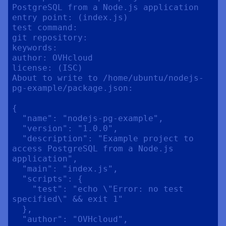
PostgreSQL from a Node.js application

entry point: (index.js) 

test command: 

git repository: 

keywords: 

author: OVHcloud

license: (ISC) 

About to write to /home/ubuntu/nodejs-
pg-example/package.json:

{

  "name": "nodejs-pg-example",

  "version": "1.0.0",

  "description": "Example project to 
access PostgreSQL from a Node.js 
application",

  "main": "index.js",

  "scripts": {

    "test": "echo \"Error: no test 
specified\" && exit 1"

  },

  "author": "OVHcloud",
