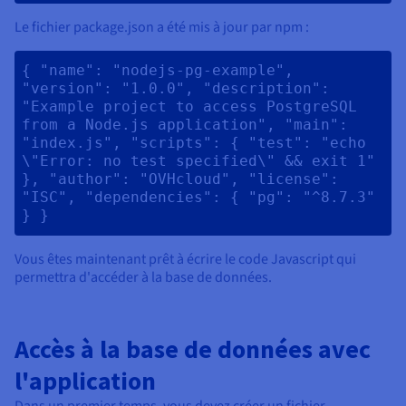
Le fichier package.json a été mis à jour par npm :
{ "name": "nodejs-pg-example", 
"version": "1.0.0", "description": 
"Example project to access PostgreSQL 
from a Node.js application", "main": 
"index.js", "scripts": { "test": "echo 
\"Error: no test specified\" && exit 1" 
}, "author": "OVHcloud", "license": 
"ISC", "dependencies": { "pg": "^8.7.3" 
} } 
Vous êtes maintenant prêt à écrire le code Javascript qui
permettra d'accéder à la base de données.
Accès à la base de données avec
l'application
Dans un premier temps, vous devez créer un fichier