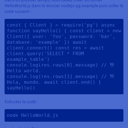
HelloWorld.js dans le dossier nodejs-pg-example puis coller le
code suivant :
const { Client } = require('pg') async 
function sayHello() { const client = new 
Client({ user: 'foo', password: 'bar', 
database: 'example' }) await 
client.connect() const res = await 
client.query('SELECT * FROM 
example_table') 
console.log(res.rows[0].message) // 👋 
Hello world. 
console.log(res.rows[1].message) // 👋 
Hola, mundo. await client.end() } 
sayHello() 
Exécutez le code :
node HelloWorld.js 