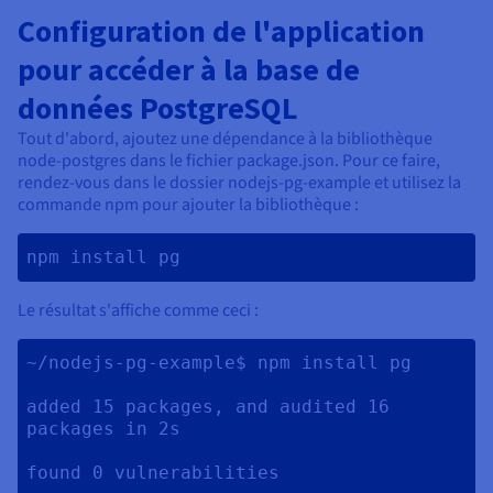
Configuration de l'application
pour accéder à la base de
données PostgreSQL
Tout d'abord, ajoutez une dépendance à la bibliothèque
node-postgres dans le fichier package.json. Pour ce faire,
rendez-vous dans le dossier nodejs-pg-example et utilisez la
commande npm pour ajouter la bibliothèque :
npm install pg 
Le résultat s'affiche comme ceci :
~/nodejs-pg-example$ npm install pg

added 15 packages, and audited 16 
packages in 2s
