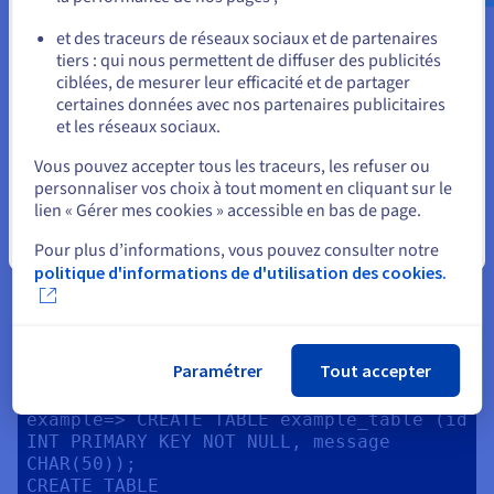
PostgreSQL
ou
et des traceurs de réseaux sociaux et de partenaires
tiers : qui nous permettent de diffuser des publicités
Rester sur le site actuel
Ce tutoriel part du principe que votre base de données
ciblées, de mesurer leur efficacité et de partager
PostgreSQL est installée
certaines données avec nos partenaires publicitaires
et les réseaux sociaux.
Commencez par créer un tableau intitulé example_table :
Sélectionner un autre site web
Vous pouvez accepter tous les traceurs, les refuser ou
personnaliser vos choix à tout moment en cliquant sur le
CREATE TABLE example_table (id INT 
lien « Gérer mes cookies » accessible en bas de page.
PRIMARY KEY NOT NULL, message CHAR(50)); 
Fermer
Pour plus d’informations, vous pouvez consulter notre
politique d'informations de d'utilisation des cookies.
Le résultat s'affiche comme ceci :
foo@ubuntu:~$ psql -d example

psql (14.2 (Ubuntu 14.2-1ubuntu1))

Paramétrer
Tout accepter
Type "help" for help.

example=> CREATE TABLE example_table (id 
INT PRIMARY KEY NOT NULL, message 
CHAR(50));
