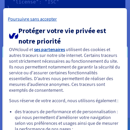
  "license": "ISC"

}

Poursuivre sans accepter
Protéger votre vie privée est
Un fichier package.json a été créé dans le dossier nodejs-pg-
notre priorité
example :
OVHcloud et
ses partenaires
utilisent des cookies et
autres traceurs sur notre site internet. Certains traceurs
{ "name": "nodejs-pg-example", 
sont strictement nécessaires au fonctionnement du site.
"version": "1.0.0", "description": 
Ils nous permettent notamment de garantir la sécurité du
Vous semblez être localisé en États-
"Example project to access PostgreSQL 
service ou d'assurer certaines fonctionnalités
from a Node.js application", "main": 
Unis.
essentielles. D’autres nous permettent de réaliser des
"index.js", "scripts": { "test": "echo 
mesures d’audience anonymes. Ces traceurs sont
\"Error: no test specified\" && exit 1" 
Pour commander, rendez-vous sur le site de votre pays (États-
exemptés de consentement.
Unis) et créez un compte.
}, "author": "OVHcloud", "license": 
"ISC" } 
Sous réserve de votre accord, nous utilisons également :
Allez sur le site États-Unis
des traceurs de performance et de personnalisation :
us.ovhcloud.com/
community
Anglais
USD -
qui nous permettent d’améliorer votre navigation
$
selon vos préférences et usages ainsi que de mesurer
Création des éléments
la performance de nos pages ;