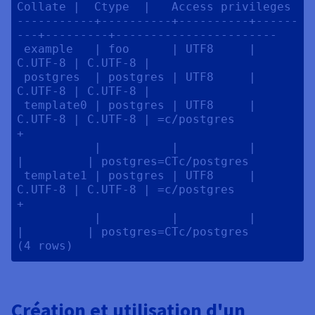
Collate |  Ctype  |   Access privileges   

-----------+----------+----------+------
---+---------+-----------------------

 example   | foo      | UTF8     | 
C.UTF-8 | C.UTF-8 | 

 postgres  | postgres | UTF8     | 
C.UTF-8 | C.UTF-8 | 

 template0 | postgres | UTF8     | 
C.UTF-8 | C.UTF-8 | =c/postgres          
+

           |          |          |         
|         | postgres=CTc/postgres

 template1 | postgres | UTF8     | 
C.UTF-8 | C.UTF-8 | =c/postgres          
+

           |          |          |         
|         | postgres=CTc/postgres

Création et utilisation d'un