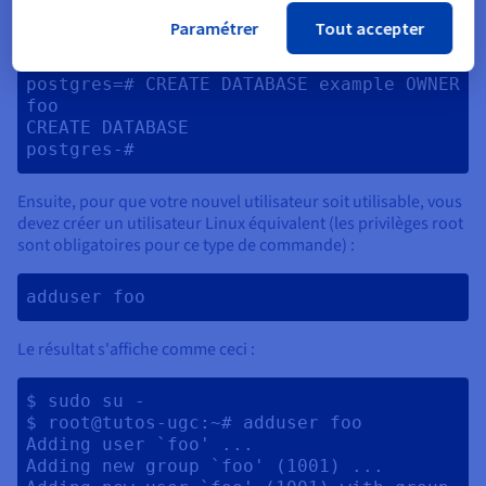
Paramétrer
Tout accepter
Le résultat s'affiche comme ceci :
postgres=# CREATE DATABASE example OWNER 
foo

CREATE DATABASE

Ensuite, pour que votre nouvel utilisateur soit utilisable, vous
devez créer un utilisateur Linux équivalent (les privilèges root
sont obligatoires pour ce type de commande) :
adduser foo 
Le résultat s'affiche comme ceci :
$ sudo su -

$ root@tutos-ugc:~# adduser foo

Adding user `foo' ...

Adding new group `foo' (1001) ...
