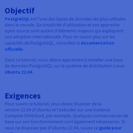
Documentation
Tarifs
Roadmap & Changelog
Objectif
Disponibilités par régions
Roadmap & Changelog
PostgreSQL
est l'une des bases de données les plus utilisées
Documentation
dans le monde. Sa simplicité d'utilisation et son approche
Roadmap & Changelog
open source sont autant d'éléments majeurs qui expliquent
son adoption internationale. Pour en savoir plus sur les
capacités de PostgreSQL, consultez la
documentation
officielle
.
Dans ce tutoriel, nous allons apprendre à installer une base
de données PostgreSQL sur le système de distribution Linux
Ubuntu 22.04
.
Exigences
Pour suivre ce tutoriel, vous devez disposer de la
version 22.04 d'Ubuntu et l'exécuter sur une Instance
Compute OVHcloud, par exemple. Quelques connaissances de
base sur son fonctionnement sont également nécessaires. Si
vous ne disposez pas d'Ubuntu 22.04, suivez ce
guide pour