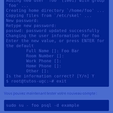
Adding new user `foo' (1001) with group 
`foo' ...

Creating home directory `/home/foo' ...

Copying files from `/etc/skel' ...

New password: 

Retype new password: 

passwd: password updated successfully

Changing the user information for foo

Enter the new value, or press ENTER for 
the default

	Full Name []: Foo Bar

	Room Number []: 

	Work Phone []: 

	Home Phone []: 

	Other []: 

Is the information correct? [Y/n] Y

Vous pouvez maintenant tester votre nouveau compte :
sudo su - foo psql -d example 