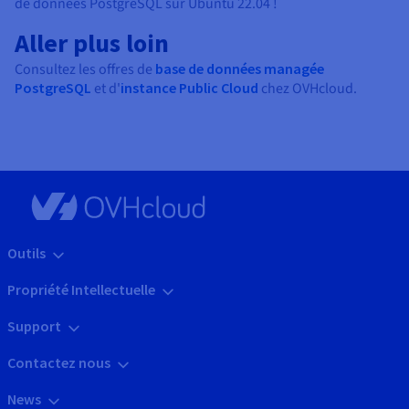
de données PostgreSQL sur Ubuntu 22.04 !
Aller plus loin
Consultez les offres de
base de données managée
PostgreSQL
et d'
instance Public Cloud
chez OVHcloud.
Outils
Propriété Intellectuelle
Support
Contactez nous
News