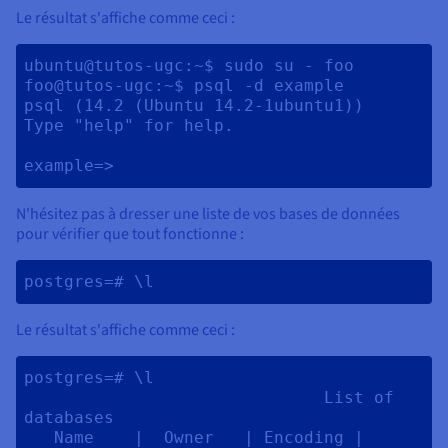
Le résultat s'affiche comme ceci :
ubuntu@tutos-ugc:~$ sudo su - foo

foo@tutos-ugc:~$ psql -d example

psql (14.2 (Ubuntu 14.2-1ubuntu1))

Type "help" for help.

N'hésitez pas à dresser une liste de vos bases de données
pour vérifier que tout fonctionne :
postgres=# \l 
Le résultat s'affiche comme ceci :
postgres=# \l

                              List of 
databases

   Name    |  Owner   | Encoding | 