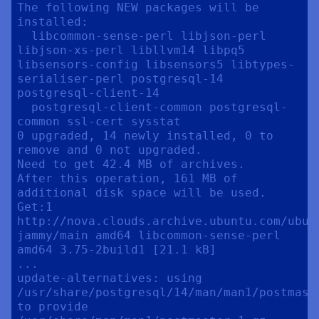
The following NEW packages will be 
installed:

  libcommon-sense-perl libjson-perl 
libjson-xs-perl libllvm14 libpq5 
libsensors-config libsensors5 libtypes-
serialiser-perl postgresql-14 
postgresql-client-14

  postgresql-client-common postgresql-
common ssl-cert sysstat

0 upgraded, 14 newly installed, 0 to 
remove and 0 not upgraded.

Need to get 42.4 MB of archives.

After this operation, 161 MB of 
additional disk space will be used.

Get:1 
http://nova.clouds.archive.ubuntu.com/ubunt
jammy/main amd64 libcommon-sense-perl 
amd64 3.75-2build1 [21.1 kB]

...

update-alternatives: using 
/usr/share/postgresql/14/man/man1/postmaste
to provide 