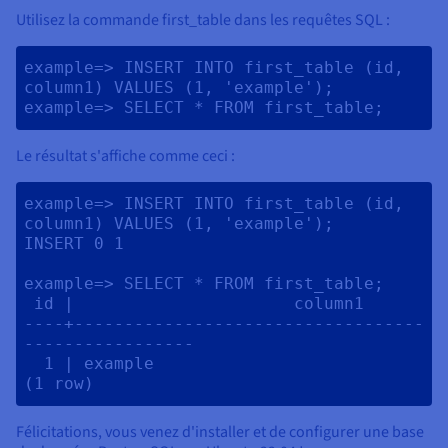
Utilisez la commande first_table dans les requêtes SQL :
example=> INSERT INTO first_table (id, 
column1) VALUES (1, 'example'); 
example=> SELECT * FROM first_table; 
Le résultat s'affiche comme ceci :
example=> INSERT INTO first_table (id, 
column1) VALUES (1, 'example');

INSERT 0 1

example=> SELECT * FROM first_table;

 id |                      column1                       

----+-----------------------------------
-----------------

  1 | example                                           

(1 row)
Félicitations, vous venez d'installer et de configurer une base