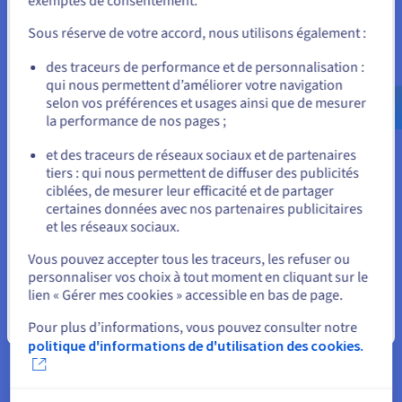
exemptés de consentement.
Unis) et créez un compte.
Sous réserve de votre accord, nous utilisons également :
postgres=# CREATE USER foo WITH PASSWORD 
Allez sur le site États-Unis
'bar'; 
des traceurs de performance et de personnalisation :
us.ovhcloud.com/
community
Anglais
USD -
qui nous permettent d’améliorer votre navigation
$
Le résultat s'affiche comme ceci :
selon vos préférences et usages ainsi que de mesurer
la performance de nos pages ;
ou
postgres=# CREATE USER foo WITH PASSWORD 
et des traceurs de réseaux sociaux et de partenaires
'bar';

tiers : qui nous permettent de diffuser des publicités
CREATE ROLE

Rester sur le site actuel
ciblées, de mesurer leur efficacité et de partager
certaines données avec nos partenaires publicitaires
et les réseaux sociaux.
Sélectionner un autre site web
Vous pouvez accepter tous les traceurs, les refuser ou
Création d'une base de données
personnaliser vos choix à tout moment en cliquant sur le
lien « Gérer mes cookies » accessible en bas de page.
Lorsque vous créez une base de données, vous pouvez en
Fermer
définir le propriétaire :
Pour plus d’informations, vous pouvez consulter notre
politique d'informations de d'utilisation des cookies.
postgres=# CREATE DATABASE example OWNER 
foo 