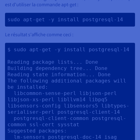
est d'utiliser la commande apt-get :
sudo apt-get -y install postgresql-14 
Le résultat s'affiche comme ceci :
$ sudo apt-get -y install postgresql-14

Reading package lists... Done

Building dependency tree... Done

Reading state information... Done

The following additional packages will 
be installed:

  libcommon-sense-perl libjson-perl 
libjson-xs-perl libllvm14 libpq5 
libsensors-config libsensors5 libtypes-
serialiser-perl postgresql-client-14

  postgresql-client-common postgresql-
common ssl-cert sysstat

Suggested packages:

  lm-sensors postgresql-doc-14 isag
