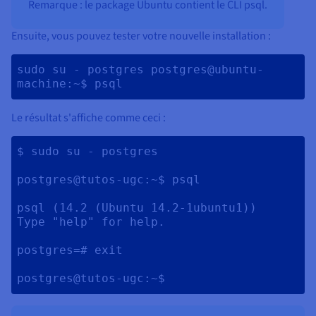
Remarque : le package Ubuntu contient le CLI psql.
Ensuite, vous pouvez tester votre nouvelle installation :
sudo su - postgres postgres@ubuntu-
machine:~$ psql 
Le résultat s'affiche comme ceci :
$ sudo su - postgres

postgres@tutos-ugc:~$ psql

psql (14.2 (Ubuntu 14.2-1ubuntu1))

Type "help" for help.

postgres=# exit
