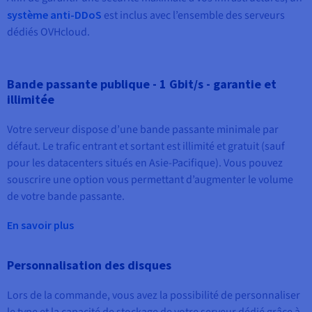
Documentation
Tarifs
système anti-DDoS
est inclus avec l’ensemble des serveurs
Roadmap & Changelog
Disponibilités par régions
dédiés OVHcloud.
Roadmap & Changelog
Documentation
Roadmap & Changelog
Bande passante publique - 1 Gbit/s - garantie et
illimitée
Votre serveur dispose d’une bande passante minimale par
défaut. Le trafic entrant et sortant est illimité et gratuit (sauf
pour les datacenters situés en Asie-Pacifique). Vous pouvez
souscrire une option vous permettant d’augmenter le volume
de votre bande passante.
En savoir plus
Personnalisation des disques
Lors de la commande, vous avez la possibilité de personnaliser
le type et la capacité de stockage de votre serveur dédié grâce à