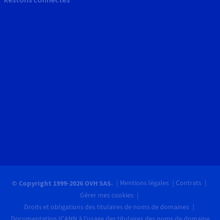
Mentions légales
Contrats
© Copyright 1999-2026 OVH SAS.
Gérer mes cookies
Droits et obligations des titulaires de noms de domaines
Documentation ICANN à l'usage des titulaires des noms de domaine