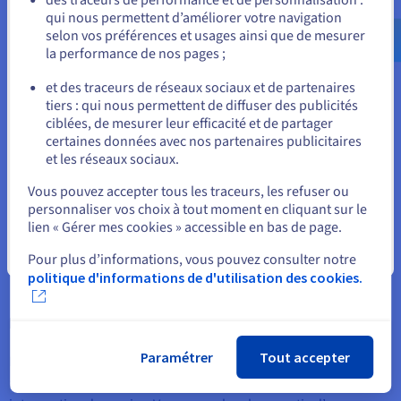
us.ovhcloud.com/
bare-metal
Anglais
USD -
qui nous permettent d’améliorer votre navigation
cluster ou d’inclure votre serveur dans une infrastructure
$
selon vos préférences et usages ainsi que de mesurer
existante. Tout cela isolé d’Internet et sans surcoût.
la performance de nos pages ;
ou
En savoir plus
et des traceurs de réseaux sociaux et de partenaires
tiers : qui nous permettent de diffuser des publicités
Rester sur le site actuel
ciblées, de mesurer leur efficacité et de partager
Double alimentation électrique (2xPSU)
certaines données avec nos partenaires publicitaires
et les réseaux sociaux.
L’alimentation électrique est l’une des principales composantes
Sélectionner un autre site web
de la garantie de disponibilité d’une infrastructure. Selon la
Vous pouvez accepter tous les traceurs, les refuser ou
personnaliser vos choix à tout moment en cliquant sur le
criticité de votre besoin, la double alimentation devient un
lien « Gérer mes cookies » accessible en bas de page.
prérequis pour pallier une interruption… qui pourrait s’avérer
Fermer
coûteuse en matière de business ou d’image de marque.
Pour plus d’informations, vous pouvez consulter notre
politique d'informations de d'utilisation des cookies.
Disques hot swap
Paramétrer
Tout accepter
La fonctionnalité hot swap ou d’« échange à chaud » répond
aux besoins de changement ou d’ajout de disques sans