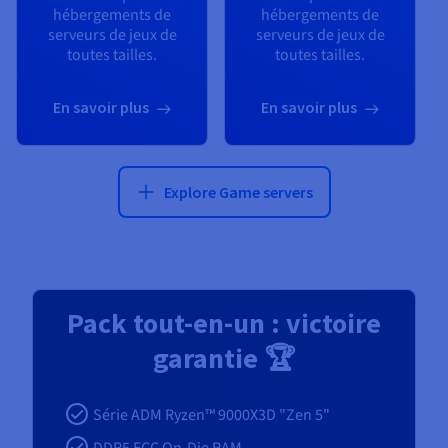
hébergements de
hébergements de
serveurs de jeux de
serveurs de jeux de
toutes tailles.
toutes tailles.
En savoir plus
En savoir plus
Explore Game servers
Pack tout-en-un : victoire
garantie 🏆
Série ADM Ryzen™ 9000X3D "Zen 5"