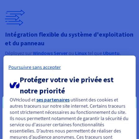
Intégration flexible du système d'exploitation
et du panneau
Déployez sur
Windows Server
ou
Linux
tel que
Ubuntu
.
Intégrez un panneau d'hébergement professionnel pour
automatiser le déploiement, les sauvegardes et la gestion des
Poursuivre sans accepter
mods.
Protéger votre vie privée est
notre priorité
OVHcloud et
ses partenaires
utilisent des cookies et
autres traceurs sur notre site internet. Certains traceurs
Jeu Anti-DDoS intégré
sont strictement nécessaires au fonctionnement du site.
Ils nous permettent notamment de garantir la sécurité du
Vous semblez être localisé en États-
Le filtrage du trafic protège les serveurs des attaques. Les
service ou d'assurer certaines fonctionnalités
joueurs profitent d'une expérience stable et de sessions de
Unis.
essentielles. D’autres nous permettent de réaliser des
jeu ininterrompues.
mesures d’audience anonymes. Ces traceurs sont