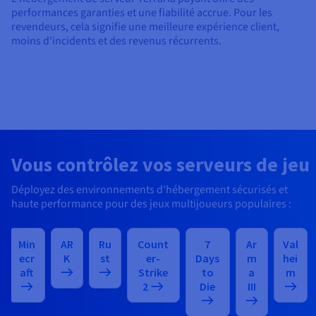
performances garanties et une fiabilité accrue. Pour les
revendeurs, cela signifie une meilleure expérience client,
moins d'incidents et des revenus récurrents.
Vous contrôlez vos serveurs de jeu
Déployez des environnements d'hébergement sécurisés et
haute performance pour des jeux multijoueurs populaires :
Min
AR
Ru
Count
7
Ar
Val
ecr
K
st
er-
Days
m
hei
aft
Strike
to
a
m
2
Die
III