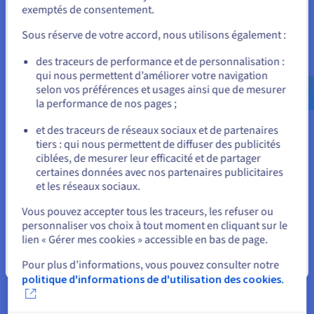
Pour commander, rendez-vous sur le site de votre pays (États-
exemptés de consentement.
Unis) et créez un compte.
Sous réserve de votre accord, nous utilisons également :
Allez sur le site États-Unis
des traceurs de performance et de personnalisation :
us.ovhcloud.com/
bare-metal
Anglais
USD -
qui nous permettent d’améliorer votre navigation
$
selon vos préférences et usages ainsi que de mesurer
la performance de nos pages ;
Choisir le bon modèle
ou
et des traceurs de réseaux sociaux et de partenaires
d'hébergement Terraria
tiers : qui nous permettent de diffuser des publicités
Rester sur le site actuel
ciblées, de mesurer leur efficacité et de partager
certaines données avec nos partenaires publicitaires
et les réseaux sociaux.
Sélectionner un autre site web
Vous pouvez accepter tous les traceurs, les refuser ou
personnaliser vos choix à tout moment en cliquant sur le
Hébergement dédié vs partagé
lien « Gérer mes cookies » accessible en bas de page.
Les environnements partagés limitent les ressources et
Fermer
Pour plus d’informations, vous pouvez consulter notre
peuvent affecter l'expérience des joueurs pendant les heures
politique d'informations de d'utilisation des cookies.
de pointe. Les serveurs dédiés isolent le CPU et la mémoire,
améliorant la stabilité du monde et garantissant des
sauvegardes fiables et un temps de disponibilité.