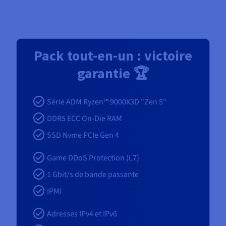
Pack tout-en-un : victoire
garantie 🏆
Série ADM Ryzen™ 9000X3D "Zen 5"
DDR5 ECC On-Die RAM
SSD Nvme PCIe Gen 4
Game DDoS Protection (L7)
1
Gbit/s de bande passante
IPMI
Adresses IPv4 et IPv6