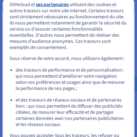
OVHcloud et
ses partenaires
utilisent des cookies et
autres traceurs sur notre site internet. Certains traceurs
sont strictement nécessaires au fonctionnement du site.
Ils nous permettent notamment de garantir la sécurité du
Vous semblez être localisé en États-
service ou d'assurer certaines fonctionnalités
Latence et temps de disponibilité contrôlés
Unis.
essentielles. D’autres nous permettent de réaliser des
mesures d’audience anonymes. Ces traceurs sont
Avec un engagement de niveau de service (SLA) de 99,95 % et
Pour commander, rendez-vous sur le site de votre pays (États-
exemptés de consentement.
une bande passante garantie de 1 Gbit/s, les serveurs dédiés
Unis) et créez un compte.
offrent une latence prévisible, une connectivité stable et un
Sous réserve de votre accord, nous utilisons également :
temps de disponibilité constant. Les joueurs et joueuses
profitent ainsi d'un gameplay fluide pendant les heures de
Allez sur le site États-Unis
des traceurs de performance et de personnalisation :
pointe, les mises à jour de contenu et les événements, tandis
us.ovhcloud.com/
bare-metal
Anglais
USD -
qui nous permettent d’améliorer votre navigation
que les opérateurs bénéficient d'un hébergement fiable à
$
selon vos préférences et usages ainsi que de mesurer
travers les régions.
la performance de nos pages ;
ou
et des traceurs de réseaux sociaux et de partenaires
tiers : qui nous permettent de diffuser des publicités
Rester sur le site actuel
ciblées, de mesurer leur efficacité et de partager
certaines données avec nos partenaires publicitaires
Une forteresse de sécurité impénétrable
et les réseaux sociaux.
Sélectionner un autre site web
Toutes les solutions d'hébergement de serveurs Minecraft
Vous pouvez accepter tous les traceurs, les refuser ou