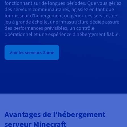
Documentation
fonctionnant sur de longues périodes. Que vous gériez
Tarifs
Roadmap & Changelog
des serveurs communautaires, agissiez en tant que
Disponibilités par régions
Roadmap & Changelog
fournisseur d'hébergement ou gériez des services de
Documentation
jeu à grande échelle, une infrastructure dédiée assure
Roadmap & Changelog
des performances prévisibles, un contrôle
opérationnel et une expérience d'hébergement fiable.
Voir les serveurs Game
Avantages de l'hébergement
serveur Minecraft