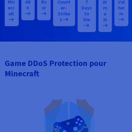
Min
AR
Ru
Count
7
Ar
Val
ecr
K
st
er-
Days
m
hei
aft
Strike
to
a
m
2
Die
III
Game DDoS Protection pour
Minecraft