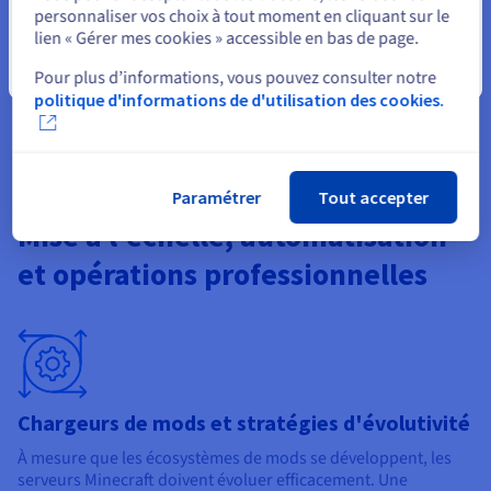
incluent la
Game DDoS Protection
, conçue spécifiquement
personnaliser vos choix à tout moment en cliquant sur le
pour le trafic en jeu. Avec plus de 30 profils prédéfinis, la
lien « Gérer mes cookies » accessible en bas de page.
mitigation est automatique et adaptée au protocole. Les
Fermer
attaques sont filtrées en temps réel, protégeant la
Pour plus d’informations, vous pouvez consulter notre
disponibilité du serveur, les connexions des gamers et la
politique d'informations de d'utilisation des cookies.
fiabilité globale du service.
Paramétrer
Tout accepter
Mise à l'échelle, automatisation
et opérations professionnelles
Chargeurs de mods et stratégies d'évolutivité
À mesure que les écosystèmes de mods se développent, les
serveurs Minecraft doivent évoluer efficacement. Une