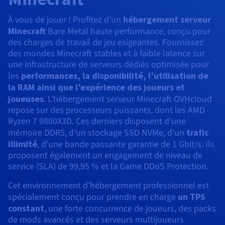
Roadmap & Changelog
AI Endpoints - Catalogue des modèles
Roadmap & Changelog
Roadmap & Changelog
Tarifs
Revendeurs
Tarifs
HYCU for OVHcloud
À vous de jouer ! Profitez d'un
hébergement serveur
Guides et documentation
Managed HSM
Disponibilités par régions
MCP Server
Cloud Native
BGP Services
CDN Infrastructure
Bases de données additionnelles
Quantum
DISTRIBUER MON TRAFIC
USAGES
Minecraft
Bare Metal haute performance, conçu pour
AI Endpoints - Bases API
Roadmap & Changelog
Tous les usages
Documentation
Guides et documentation
SAP HANA ON OVHCLOUD
des charges de travail de jeu exigeantes. Fournissez
Load Balancer
Dedicated HSM
Roadmap & Changelog
Résilience et AZ
Conformité et certifications
AI & HPC
BGP Services
Option Certificats SSL
Sécurité
PROTECTION & SÉCURITÉ
des mondes Minecraft stables et à faible latence sur
AI Endpoints - Batch API
Tarifs
SAP HANA on Bare Metal
Roadmap & Changelog
une infrastructure de serveurs dédiés optimisée pour
Documentation
Disponibilités par régions
Infrastructure Anti-DDoS
Infrastructure Anti-DDoS
Grid computing
OPCP Packager
Option CDN
les
performances, la disponibilité, l’utilisation de
PROTECTION & SÉCURITÉ
Opérations
Roadmap & Changelog
Tarifs
Documentation
SAP HANA on Private Cloud
GPUS
la RAM ainsi que l’expérience des joueurs et
Disponibilités par régions
Roadmap & Changelog
Protection Game DDoS
Virtualisation et conteneurisation
Infrastructure Anti-DDoS
joueuses
. L'hébergement serveur Minecraft OVHcloud
CLOUD READY
USAGES
Nvidia H200
Développeurs
Documentation
Tarifs
repose sur des processeurs puissants, dont les AMD
Roadmap & Changelog
Disponibilités par régions
Tarifs
Cloud ready
DNSSEC
Site web et application métier
DNSSEC
Comment créer un site web ?
Ryzen 7 9800X3D. Ces derniers disposent d’une
Nvidia H100
Documentation
Documentation
mémoire DDR5, d’un stockage SSD NVMe, d’un
trafic
Tarifs
Roadmap & Changelog
Roadmap & Changelog
Self-Service Portal, API & IaC
SSL Gateway
Tous les usages
SSL Gateway
Héberger votre site WordPress
illimité
, d’une bande passante garantie de 1 Gbit/s. Ils
Régions
Nvidia L40S
proposent également un engagement de niveau de
Documentation
service (SLA) de 99,95 % et la Game DDoS Protection.
IAM & Tenant Management
Créer mon site en 1 click
Roadmap & Changelog
Nvidia L4
Documentation
Tarifs
Documentation
Cet environnement d’hébergement professionnel est
Roadmap & Changelog
OS & licences
Roadmap & Changelog
Gouvernance & Quotas
Créer ma boutique en ligne
spécialement conçu pour prendre en charge
un TPS
Toutes les GPUs →
Documentation
constant
, une forte concurrence de joueurs, des packs
Roadmap & Changelog
Observabilité
de mods avancés et des serveurs multijoueurs