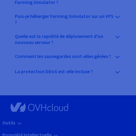
Farming Simulator ?
Puis-je héberger Farming Simulator sur un VPS
?
Quelle est la rapidité de déploiement d'un
nouveau serveur ?
Comment les sauvegardes sont-elles gérées ?
La protection DDoS est-elle incluse ?
Outils
Propriété Intellectuelle