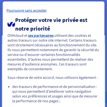
Poursuivre sans accepter
Protéger votre vie privée est
notre priorité
Protection avancée
OVHcloud et
ses partenaires
utilisent des cookies et
La protection DDoS intégrée pour les jeux protège votre
autres traceurs sur notre site internet. Certains traceurs
infrastructure contre les attaques. Maintenez le temps de
sont strictement nécessaires au fonctionnement du site.
disponibilité, protégez les données des joueurs et renforcez
Ils nous permettent notamment de garantir la sécurité du
la confiance dans vos services d'hébergement de serveurs
Vous semblez être localisé en États-
service ou d'assurer certaines fonctionnalités
Farming Simulator.
essentielles. D’autres nous permettent de réaliser des
Unis.
mesures d’audience anonymes. Ces traceurs sont
exemptés de consentement.
Pour commander, rendez-vous sur le site de votre pays (États-
Unis) et créez un compte.
Sous réserve de votre accord, nous utilisons également :
Allez sur le site États-Unis
des traceurs de performance et de personnalisation :
qui nous permettent d’améliorer votre navigation
us.ovhcloud.com/
Anglais
USD - $
selon vos préférences et usages ainsi que de mesurer
Configuration avancée pour
la performance de nos pages ;
ou
Farming Simulator