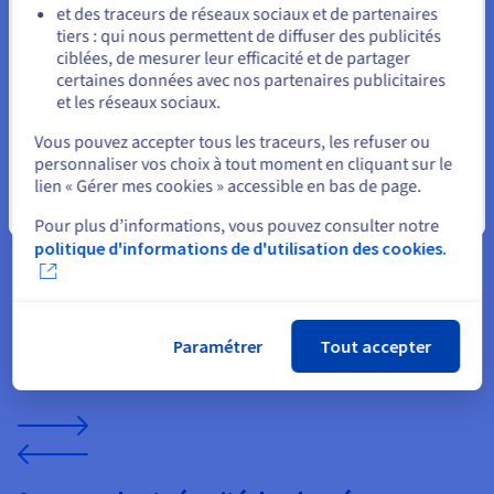
et des traceurs de réseaux sociaux et de partenaires
tiers : qui nous permettent de diffuser des publicités
Rester sur le site actuel
ciblées, de mesurer leur efficacité et de partager
certaines données avec nos partenaires publicitaires
et les réseaux sociaux.
Sélectionner un autre site web
Vous pouvez accepter tous les traceurs, les refuser ou
Gérez les mods et les paramètres de gameplay
personnaliser vos choix à tout moment en cliquant sur le
Le gameplay de Farming Simulator dépend souvent de mods
lien « Gérer mes cookies » accessible en bas de page.
personnalisés et de configurations de ferme spécifiques.
Fermer
Pour plus d’informations, vous pouvez consulter notre
Notre infrastructure prend en charge d'importantes
bibliothèques de mods, des cartes personnalisées et des
politique d'informations de d'utilisation des cookies.
paramètres avancés. En tant que revendeur, vous pouvez
proposer des plans d'hébergement flexibles adaptés aux
différents besoins des joueurs, des petites fermes
coopératives aux grands serveurs publics avec plusieurs
Paramétrer
Tout accepter
équipes.