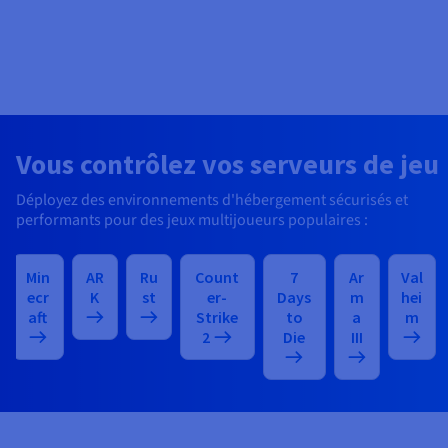
Vous contrôlez vos serveurs de jeu
Déployez des environnements d'hébergement sécurisés et
performants pour des jeux multijoueurs populaires :
Min
AR
Ru
Count
7
Ar
Val
ecr
K
st
er-
Days
m
hei
aft
Strike
to
a
m
2
Die
III