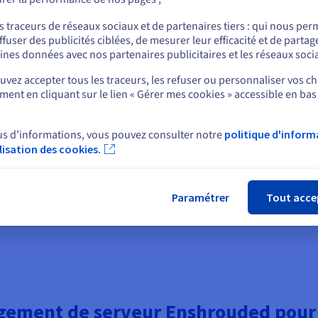
et un hébergement optimisé pour
de la configuration avancée.
ou
s traceurs de réseaux sociaux et de partenaires tiers : qui nous per
ffuser des publicités ciblées, de mesurer leur efficacité et de partag
Rester sur le site actuel
ines données avec nos partenaires publicitaires et les réseaux soci
vez accepter tous les traceurs, les refuser ou personnaliser vos ch
ent en cliquant sur le lien « Gérer mes cookies » accessible en bas
Sélectionner un autre site web
Réseau mondial à faible
us d’informations, vous pouvez consulter notre
politique d'inform
eurs Enshrouded incluent une
Déployez vos serveurs dans des
ilisation des cookies.
Fer
ent conçue pour le trafic UDP.
Choisissez la région la plus pro
 et maintenez la continuité du
maximiser la réactivité en jeu p
Paramétrer
Tout acce
rgement de serveur Enshrouded pour 