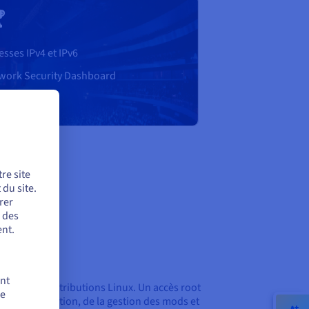

esses IPv4 et IPv6
work Security Dashboard
 de 99,95 %
re site
du site.
rer
r des
nt.
 flexibles
ent
rver
et les distributions Linux. Un accès root
de
 de l'installation, de la gestion des mods et