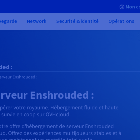
Mon c
vegarde
Network
Securité & identité
Opérations
ed :
erveur Enshrouded :
rveur Enshrouded :
pérer votre royaume. Hébergement fluide et haute
 survie en coop sur OVHcloud.
otre offre d'hébergement de serveur Enshrouded
ud. Offrez des expériences multijoueurs stables et à