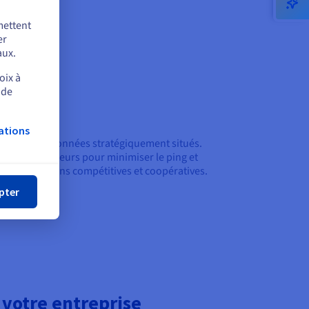
mettent
er
aux.
oix à
 de
 latence
ations
 centres de données stratégiquement situés.
mer
che de vos joueurs pour minimiser le ping et
our des sessions compétitives et coopératives.
pter
votre entreprise