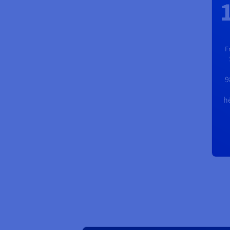
F
9
h