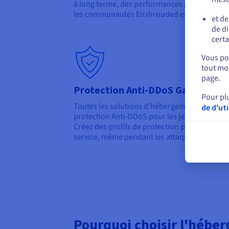
à long terme, des performances prévisibles 
les communautés Enshrouded en croissance.
et de
de di
certa
Vous pou
tout mom
page.
Protection Anti-DDoS Game
Pour pl
Toutes les solutions d'hébergement de serv
de d'ut
protection Anti-DDoS pour les jeux, spécialem
Créez des profils de protection personnalisés
service, même pendant les attaques ciblées.
Pourquoi choisir l'hébe