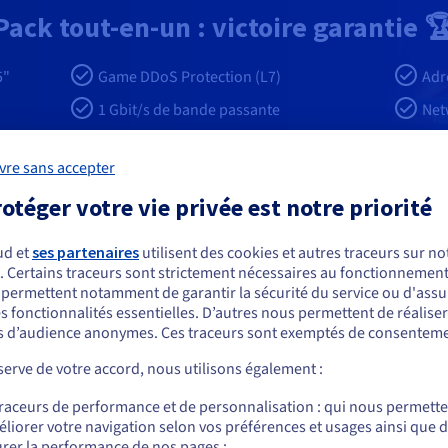
Pack tout-en-un : victoire garantie 
5"
Game DDoS Protection (L7)
Adr
1
Gbit/s de bande passante
Net
IPMI
SLA
vre sans accepter
otéger votre vie privée est notre priorité
c nos serveurs Enshrouded
ud et
ses partenaires
utilisent des cookies et autres traceurs sur not
. Certains traceurs sont strictement nécessaires au fonctionnement 
ous semblez être localisé en États-Unis.
s permettent notamment de garantir la sécurité du service ou d'assu
s fonctionnalités essentielles. D’autres nous permettent de réalise
r commander, rendez-vous sur le site de votre pays (États-Unis) et créez un
 d’audience anonymes. Ces traceurs sont exemptés de consenteme
mpte.
erve de votre accord, nous utilisons également :
Systèmes d'exploitation
Allez sur le site États-Unis
traceurs de performance et de personnalisation : qui nous permett
us.ovhcloud.com/
bare-metal
Anglais
USD - $
, des architectures CPU
Sélectionnez entre
Windows Se
liorer votre navigation selon vos préférences et usages ainsi que 
ise. Cela garantit une stabilité
complet permet un contrôle total
rer la performance de nos pages ;