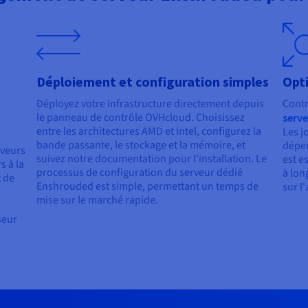
Déploiement et configuration simples
Opti
Déployez votre infrastructure directement depuis
Contr
le panneau de contrôle OVHcloud. Choisissez
serve
entre les architectures AMD et Intel, configurez la
Les j
bande passante, le stockage et la mémoire, et
dépen
rveurs
suivez notre documentation pour l'installation. Le
est e
 à la
processus de configuration du serveur dédié
à lon
 de
Enshrouded est simple, permettant un temps de
sur l
mise sur le marché rapide.
seur