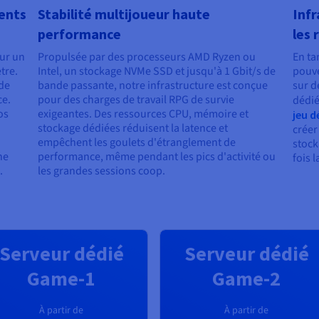
ments
Stabilité multijoueur haute
Infr
performance
les 
ur un
Propulsée par des processeurs AMD Ryzen ou
En ta
tre.
Intel, un stockage NVMe SSD et jusqu'à 1 Gbit/s de
pouve
 de
bande passante, notre infrastructure est conçue
sur d
ce.
pour des charges de travail RPG de survie
dédié
os
exigeantes. Des ressources CPU, mémoire et
jeu d
stockage dédiées réduisent la latence et
créer
empêchent les goulets d'étranglement de
stock
ne
performance, même pendant les pics d'activité ou
fois 
.
les grandes sessions coop.
Serveur dédié
Serveur dédié
Game-1
Game-2
À partir de
À partir de