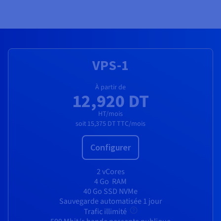
Documentation
Tarifs
Roadmap & Changelog
Disponibilités par régions
Roadmap & Changelog
Documentation
Roadmap & Changelog
VPS-1
À partir de
12,920 DT
HT/mois
soit
15,375 DT
TTC/mois
Configurer
2 vCores
4 Go
RAM
40 Go SSD NVMe
Sauvegarde automatisée 1 jour
Trafic illimité