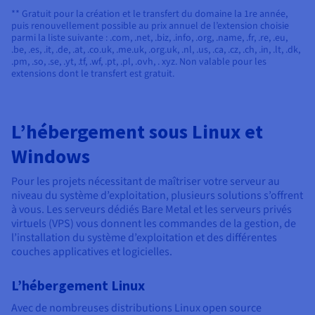
** Gratuit pour la création et le transfert du domaine la 1re année,
puis renouvellement possible au prix annuel de l’extension choisie
parmi la liste suivante : .com, .net, .biz, .info, .org, .name, .fr, .re, .eu,
.be, .es, .it, .de, .at, .co.uk, .me.uk, .org.uk, .nl, .us, .ca, .cz, .ch, .in, .lt, .dk,
.pm, .so, .se, .yt, .tf, .wf, .pt, .pl, .ovh, . xyz. Non valable pour les
extensions dont le transfert est gratuit.
L’hébergement sous Linux et
Windows
Pour les projets nécessitant de maîtriser votre serveur au
niveau du système d’exploitation, plusieurs solutions s’offrent
à vous. Les serveurs dédiés Bare Metal et les serveurs privés
virtuels (VPS) vous donnent les commandes de la gestion, de
l’installation du système d’exploitation et des différentes
couches applicatives et logicielles.
L’hébergement Linux
Avec de nombreuses distributions Linux open source