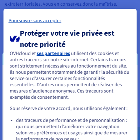
extraterritoriales. Vous en conservez donc la maîtrise.
Poursuivre sans accepter
Protéger votre vie privée est
Fonctionnalités pour votre
notre priorité
développement Node.js
OVHcloud et
ses partenaires
utilisent des cookies et
autres traceurs sur notre site internet. Certains traceurs
sont strictement nécessaires au fonctionnement du site.
Ils nous permettent notamment de garantir la sécurité du
Vous semblez être localisé en États-
service ou d'assurer certaines fonctionnalités
essentielles. D’autres nous permettent de réaliser des
Unis.
mesures d’audience anonymes. Ces traceurs sont
Clonage facile et complet
exemptés de consentement.
Pour commander, rendez-vous sur le site de votre pays (États-
Unis) et créez un compte.
Clonez votre cluster ou hébergement Node.js en production
Sous réserve de votre accord, nous utilisons également :
pour mettre en place des environnements de développement
ponctuels. Vous bénéficiez ainsi de tous vos services, incluant
Allez sur le site États-Unis
des traceurs de performance et de personnalisation :
l’ensemble des données, pour travailler sur votre
qui nous permettent d’améliorer votre navigation
us.ovhcloud.com/
Anglais
USD - $
environnement réel.
selon vos préférences et usages ainsi que de mesurer
la performance de nos pages ;