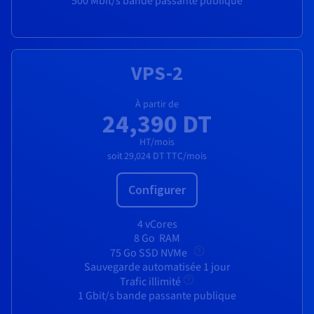
500 Mbit/s bande passante publique
VPS-2
À partir de
24,390 DT
HT/mois
soit
29,024 DT
TTC/mois
Configurer
4 vCores
8 Go
RAM
75 Go SSD NVMe
Sauvegarde automatisée 1 jour
Trafic illimité
1 Gbit/s bande passante publique