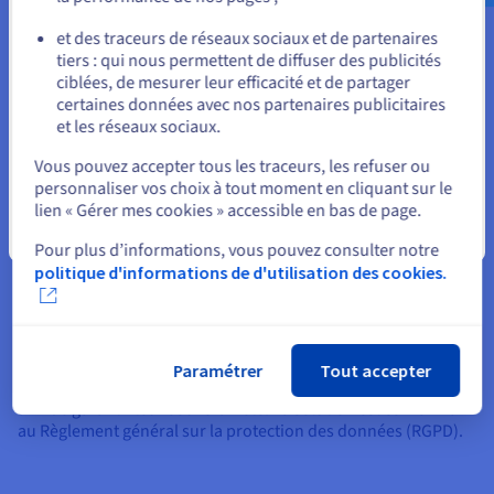
ou
et des traceurs de réseaux sociaux et de partenaires
tiers : qui nous permettent de diffuser des publicités
Rester sur le site actuel
ciblées, de mesurer leur efficacité et de partager
certaines données avec nos partenaires publicitaires
Large choix d’environnements prêts à l’usage
et les réseaux sociaux.
Sélectionner un autre site web
Avec plus de 60 environnements, frameworks et langages clés
Vous pouvez accepter tous les traceurs, les refuser ou
en main, choisissez votre environnement de développement
personnaliser vos choix à tout moment en cliquant sur le
favori.
lien « Gérer mes cookies » accessible en bas de page.
Fermer
Pour plus d’informations, vous pouvez consulter notre
politique d'informations de d'utilisation des cookies.
Données souveraines
Paramétrer
Tout accepter
Vos données sont hébergées au sein de l’Union européenne
afin de garantir leur souveraineté. La solution est conforme
au Règlement général sur la protection des données (RGPD).