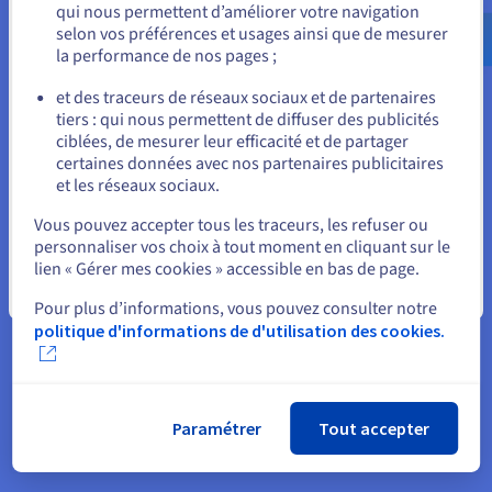
qui nous permettent d’améliorer votre navigation
us.ovhcloud.com/
Anglais
USD - $
selon vos préférences et usages ainsi que de mesurer
la performance de nos pages ;
ou
et des traceurs de réseaux sociaux et de partenaires
tiers : qui nous permettent de diffuser des publicités
Rester sur le site actuel
ciblées, de mesurer leur efficacité et de partager
certaines données avec nos partenaires publicitaires
et les réseaux sociaux.
Sélectionner un autre site web
Vous pouvez accepter tous les traceurs, les refuser ou
Profitez de l’essentiel pour démarrer sur
personnaliser vos choix à tout moment en cliquant sur le
Internet
lien « Gérer mes cookies » accessible en bas de page.
Fermer
Pour plus d’informations, vous pouvez consulter notre
politique d'informations de d'utilisation des cookies.
Pour tout
nom de domaine enregistré
chez OVHcloud, nous
vous offrons un hébergement web de 100 Mo. Celui-ci vous
permet de créer votre premier site vitrine. Vous souhaitez
aller plus loin et bénéficier d’un
hébergement professionnel
? Consultez nos offres d’hébergement web adaptées aux sites
Paramétrer
Tout accepter
vitrine dynamiques et aux boutiques en ligne.