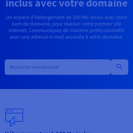
inclus avec votre domaine
Documentation
Tarifs
Roadmap & Changelog
Disponibilités par régions
Roadmap & Changelog
Un espace d’hébergement de 100 Mo inclus avec votre
Documentation
nom de domaine, pour réaliser votre premier site
Roadmap & Changelog
internet. Communiquez de manière professionnelle
avec une adresse e-mail associée à votre domaine.
Recherche en masse de noms de domaine