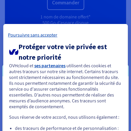
Commander
1 nom de domaine offert*
500 Go d'espace disque
Jusqu'à 1000 adresses e-mail
CMS en 1-clic
Poursuivre sans accepter
Accès SSH illimité
Protéger votre vie privée est
Ressources haute performance
Web Cloud databases 512 Mo RAM
notre priorité
CDN basic
OVHcloud et
ses partenaires
utilisent des cookies et
Découvrir le produit
autres traceurs sur notre site internet. Certains traceurs
sont strictement nécessaires au fonctionnement du site.
Ils nous permettent notamment de garantir la sécurité du
Vous semblez être localisé en États-
service ou d'assurer certaines fonctionnalités
essentielles. D’autres nous permettent de réaliser des
Unis.
mesures d’audience anonymes. Ces traceurs sont
exemptés de consentement.
Pour commander, rendez-vous sur le site de votre pays (États-
Unis) et créez un compte.
Sous réserve de votre accord, nous utilisons également :
Allez sur le site États-Unis
des traceurs de performance et de personnalisation :