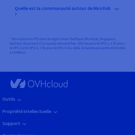
Quelle est la communauté autour de Mirofish
?
* Nos solutions VPS dans la région Asie-Pacifique (Mumbai, Singapour,
Sydney) disposent d'un quota mensuel fixe : 500 Go pour le VPS-1, 1 To pour
le VPS-2 et le VPS-3, 3 To pour le VPS-4. Au-delà, la bande passante est limitée
à 10 Mbit/s
Outils
Propriété Intellectuelle
Support