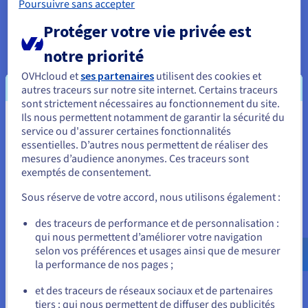
Poursuivre sans accepter
interaction continue. Ce processus nécessite des ressources
stables et prévisibles.
Protéger votre vie privée est
Un VPS fournit une puissance de calcul dédiée, garantissant
notre priorité
que le CPU et la mémoire sont constamment disponibles pour
le moteur. Cela est particulièrement important lors de
OVHcloud et
ses partenaires
utilisent des cookies et
l'exécution d'environnements avec des milliers d'agents
autres traceurs sur notre site internet. Certains traceurs
évoluant simultanément. Alors que le système traite le
sont strictement nécessaires au fonctionnement du site.
changement continu à travers plusieurs variables, toute
Ils nous permettent notamment de garantir la sécurité du
Vous semblez être localisé en États-
instabilité peut affecter à la fois la performance et la qualité de
service ou d'assurer certaines fonctionnalités
sortie.
essentielles. D’autres nous permettent de réaliser des
Unis.
mesures d’audience anonymes. Ces traceurs sont
En s'appuyant sur un VPS, vous garantissez que votre moteur
exemptés de consentement.
Pour commander, rendez-vous sur le site de votre pays (États-
d'IA fonctionne sans accroc, permettant une analyse plus
Unis) et créez un compte.
approfondie et des prévisions plus précises sur de longues
Sous réserve de votre accord, nous utilisons également :
périodes.
Allez sur le site États-Unis
des traceurs de performance et de personnalisation :
Contrôle total sur les configurations LLM
qui nous permettent d’améliorer votre navigation
us.ovhcloud.com/
Anglais
USD - $
selon vos préférences et usages ainsi que de mesurer
Mirofish s'appuie sur des API LLM pour alimenter le
la performance de nos pages ;
raisonnement et la prise de décision des agents. Faire
ou
fonctionner la plateforme sur un VPS vous donne un contrôle
et des traceurs de réseaux sociaux et de partenaires
total sur la manière dont ces modèles sont intégrés et utilisés.
tiers : qui nous permettent de diffuser des publicités
Rester sur le site actuel