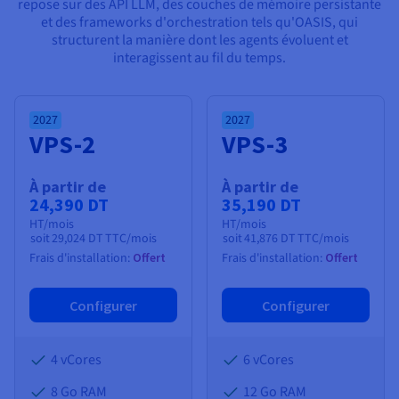
Documentation
repose sur des API LLM, des couches de mémoire persistante
Tarifs
et des frameworks d'orchestration tels qu'OASIS, qui
Roadmap & Changelog
Disponibilités par régions
structurent la manière dont les agents évoluent et
Roadmap & Changelog
interagissent au fil du temps.
Documentation
Roadmap & Changelog
2027
2027
VPS-2
VPS-3
À partir de
À partir de
24,390 DT
35,190 DT
HT/mois
HT/mois
soit
29,024 DT
TTC/mois
soit
41,876 DT
TTC/mois
Frais d'installation:
Offert
Frais d'installation:
Offert
Configurer
Configurer
4 vCores
6 vCores
8 Go
RAM
12 Go
RAM