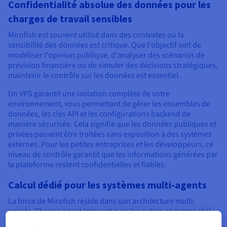
Confidentialité absolue des données pour les
charges de travail sensibles
Mirofish est souvent utilisé dans des contextes où la
sensibilité des données est critique. Que l'objectif soit de
modéliser l'opinion publique, d'analyser des scénarios de
prévision financière ou de simuler des décisions stratégiques,
maintenir le contrôle sur les données est essentiel.
Un VPS garantit une isolation complète de votre
environnement, vous permettant de gérer les ensembles de
données, les clés API et les configurations backend de
manière sécurisée. Cela signifie que les données publiques et
privées peuvent être traitées sans exposition à des systèmes
externes. Pour les petites entreprises et les développeurs, ce
niveau de contrôle garantit que les informations générées par
la plateforme restent confidentielles et fiables.
Calcul dédié pour les systèmes multi-agents
La force de Mirofish réside dans son architecture multi-
agents. Chaque agent interagit avec les autres en temps réel,
créant un système dynamique où des motifs émergent d'une