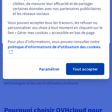
ciblées, de mesurer leur efficacité et de partager
Vous pouvez configurer les points de terminaison API, gérer
certaines données avec nos partenaires publicitaires
l'utilisation des jetons et optimiser les coûts selon vos
et les réseaux sociaux.
besoins. Il est également possible de changer de fournisseur
Sélectionner un autre site web
ou d'adapter le comportement du modèle en fonction du
Vous pouvez accepter tous les traceurs, les refuser ou
contexte de votre projet. Cette flexibilité est particulièrement
personnaliser vos choix à tout moment en cliquant sur le
précieuse pour les développeurs expérimentant différentes
lien « Gérer mes cookies » accessible en bas de page.
approches d'IA et pour les entreprises cherchant à maintenir
Fermer
l'efficacité.
Pour plus d’informations, vous pouvez consulter notre
politique d'informations de d'utilisation des cookies.
Découvrir AI Endpoints
Utiliser un VPS Linux tel que
Ubuntu
fournit un accès root,
facilitant la personnalisation de l'environnement backend et
Paramétrer
Tout accepter
son alignement avec vos exigences techniques. Cela garantit
que la plateforme reste adaptable à mesure que les
technologies et les cas d'utilisation évoluent.
Pourquoi choisir OVHcloud pour