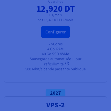
Documentation
À partir de
Tarifs
12,920 DT
Roadmap & Changelog
Disponibilités par régions
Roadmap & Changelog
HT/mois
Documentation
soit
15,375 DT
TTC/mois
Roadmap & Changelog
Configurer
2 vCores
4 Go
RAM
40 Go SSD NVMe
Sauvegarde automatisée 1 jour
Trafic illimité
500 Mbit/s bande passante publique
2027
VPS-2