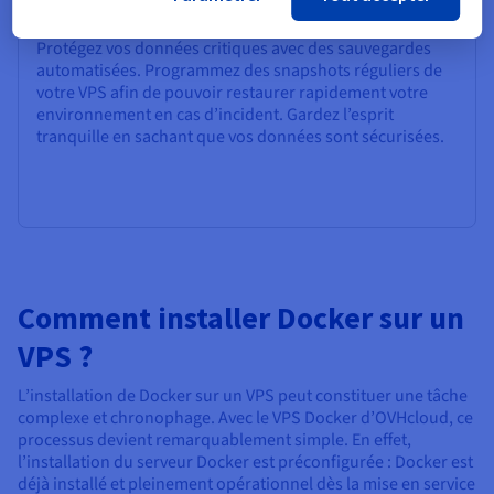
Sauvegarde automatique
Protégez vos données critiques avec des sauvegardes
automatisées. Programmez des snapshots réguliers de
votre VPS afin de pouvoir restaurer rapidement votre
environnement en cas d’incident. Gardez l’esprit
tranquille en sachant que vos données sont sécurisées.
Comment installer Docker sur un
VPS ?
L’installation de Docker sur un VPS peut constituer une tâche
complexe et chronophage. Avec le VPS Docker d’OVHcloud, ce
processus devient remarquablement simple. En effet,
l’installation du serveur Docker est préconfigurée : Docker est
déjà installé et pleinement opérationnel dès la mise en service