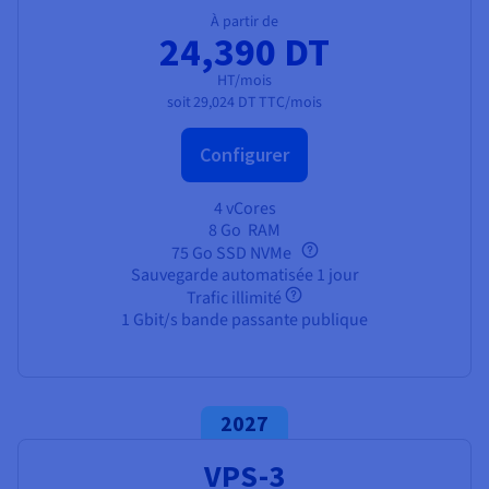
À partir de
24,390 DT
HT/mois
soit
29,024 DT
TTC/mois
Configurer
4 vCores
8 Go
RAM
75 Go SSD NVMe
Sauvegarde automatisée 1 jour
Trafic illimité
1 Gbit/s bande passante publique
2027
VPS-3