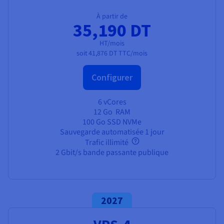
À partir de
35,190 DT
HT/mois
soit
41,876 DT
TTC/mois
Configurer
6 vCores
12 Go
RAM
100 Go SSD NVMe
Sauvegarde automatisée 1 jour
Trafic illimité
2 Gbit/s bande passante publique
2027