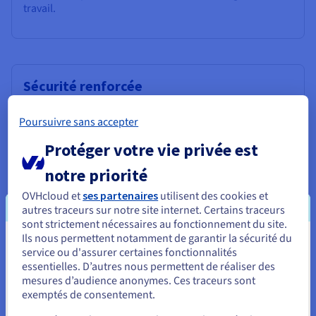
travail.
Sécurité renforcée
L’infrastructure VPS d’OVHcloud intègre une protection
Poursuivre sans accepter
anti-DDoS afin de sécuriser votre application contre les
attaques malveillantes. L’isolation des conteneurs
Protéger votre vie privée est
Docker ajoute une couche supplémentaire de sécurité,
empêchant les accès non autorisés et les conflits de
notre priorité
ressources entre conteneurs.
OVHcloud et
ses partenaires
utilisent des cookies et
autres traceurs sur notre site internet. Certains traceurs
sont strictement nécessaires au fonctionnement du site.
Ils nous permettent notamment de garantir la sécurité du
Vous semblez être localisé en États-
service ou d'assurer certaines fonctionnalités
essentielles. D’autres nous permettent de réaliser des
Unis.
Des performances à moindre frais
mesures d’audience anonymes. Ces traceurs sont
Bénéficiez de la puissance de la virtualisation logicielle
exemptés de consentement.
Pour commander, rendez-vous sur le site de votre pays (États-
Docker sans dépasser votre budget. Nos solutions cloud
Unis) et créez un compte.