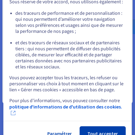
Sous réserve de votre accord, nous utilisons également :
VPS vous offrent des ressources dédiées pour vos
conteneurs Docker, à une fraction du coût des serveurs
Allez sur le site États-Unis
des traceurs de performance et de personnalisation :
dédiés traditionnels : des performances optimales sans
qui nous permettent d’améliorer votre navigation
us.ovhcloud.com/
Anglais
USD - $
compromis sur le prix.
selon vos préférences et usages ainsi que de mesurer
la performance de nos pages ;
ou
et des traceurs de réseaux sociaux et de partenaires
tiers : qui nous permettent de diffuser des publicités
Rester sur le site actuel
ciblées, de mesurer leur efficacité et de partager
Gestion simplifiée
certaines données avec nos partenaires publicitaires
et les réseaux sociaux.
Simplifiez votre gestion des applications grâce aux outils
Sélectionner un autre site web
intuitifs de gestion des conteneurs Docker. Avec une
Vous pouvez accepter tous les traceurs, les refuser ou
simple commande sudo, vous pouvez déployer, mettre à
personnaliser vos choix à tout moment en cliquant sur le
jour et dimensionner vos conteneurs en toute simplicité.
lien « Gérer mes cookies » accessible en bas de page.
Concentrez-vous sur le développement de vos
Fermer
applications plutôt que sur la gestion d’une
Pour plus d’informations, vous pouvez consulter notre
infrastructure complexe.
politique d'informations de d'utilisation des cookies.
Paramétrer
Tout accepter