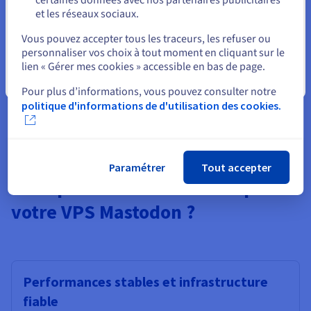
la croissance change rapidement la donne. Les utilisateurs
et les réseaux sociaux.
actifs génèrent une activité continue de tâches en arrière-
Sélectionner un autre site web
plan, et la fédération avec de grandes instances multiplie le
Vous pouvez accepter tous les traceurs, les refuser ou
volume des publications et des médias entrants.
personnaliser vos choix à tout moment en cliquant sur le
lien « Gérer mes cookies » accessible en bas de page.
Commencer sur un VPS qui peut être facilement mis à niveau
Fermer
signifie que vous pouvez faire évoluer le CPU et la RAM à
Pour plus d’informations, vous pouvez consulter notre
mesure que les demandes de votre instance augmentent,
politique d'informations de d'utilisation des cookies.
sans migrer vers un autre environnement d'hébergement.
Paramétrer
Tout accepter
Pourquoi choisir OVHcloud pour
votre VPS Mastodon ?
Performances stables et infrastructure
fiable