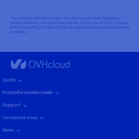
* Nos solutions VPS dans la région Asie-Pacifique (Mumbai, Singapour,
Sydney) disposent d'un quota mensuel fixe : 500 Go pour le VPS-1, 1 To pour
le VPS-2 et le VPS-3, 3 To pour le VPS-4. Au-delà, la bande passante est limitée
à 10 Mbit/s
Outils
Propriété Intellectuelle
Support
Contactez nous
News