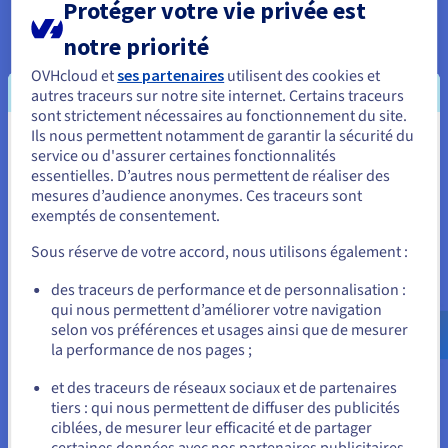
Protéger votre vie privée est
fondamentale du Fediverse, et un VPS est l'infrastructure qui
la rend pratique.
notre priorité
Isolation des ressources pour des charges
OVHcloud et
ses partenaires
utilisent des cookies et
autres traceurs sur notre site internet. Certains traceurs
médias lourdes
sont strictement nécessaires au fonctionnement du site.
Les instances Mastodon accumulent des médias provenant
Ils nous permettent notamment de garantir la sécurité du
Vous semblez être localisé en États-
d'utilisateurs locaux et de publications fédérées. Les pièces
service ou d'assurer certaines fonctionnalités
jointes vidéo, les images et les fichiers audio sont stockés et
essentielles. D’autres nous permettent de réaliser des
Unis.
servis depuis votre serveur, rendant la performance et la
mesures d’audience anonymes. Ces traceurs sont
capacité de stockage critiques. Un VPS avec des ressources
exemptés de consentement.
Pour commander, rendez-vous sur le site de votre pays (États-
dédiées garantit que le traitement et la diffusion des médias
Unis) et créez un compte.
Sous réserve de votre accord, nous utilisons également :
ne dégradent pas la performance des autres services
Mastodon. Le stockage NVMe
SSD
accélère l'accès aux médias
Allez sur le site États-Unis
des traceurs de performance et de personnalisation :
et réduit le buffering pour les utilisateurs parcourant des
qui nous permettent d’améliorer votre navigation
us.ovhcloud.com/
Anglais
USD - $
timelines riches en médias.
selon vos préférences et usages ainsi que de mesurer
la performance de nos pages ;
Évolutivité facile à mesure que votre
ou
communauté grandit
et des traceurs de réseaux sociaux et de partenaires
tiers : qui nous permettent de diffuser des publicités
Rester sur le site actuel
Une nouvelle instance Mastodon pour une petite
ciblées, de mesurer leur efficacité et de partager
communauté a des exigences en ressources modestes, mais
certaines données avec nos partenaires publicitaires