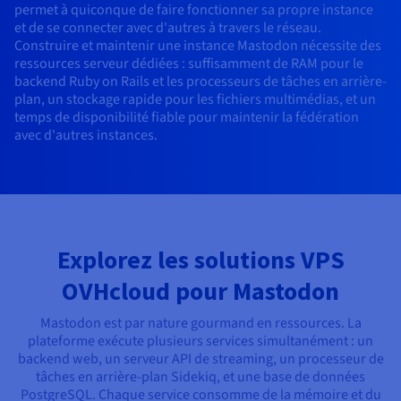
Roadmap & Changelog
permet à quiconque de faire fonctionner sa propre instance
AI Endpoints - Catalogue des modèles
Roadmap & Changelog
Roadmap & Changelog
Tarifs
Revendeurs
Tarifs
HYCU for OVHcloud
et de se connecter avec d'autres à travers le réseau.
Guides et documentation
Managed HSM
Disponibilités par régions
MCP Server
Cloud Native
BGP Services
CDN Infrastructure
Bases de données additionnelles
Quantum
Construire et maintenir une instance Mastodon nécessite des
DISTRIBUER MON TRAFIC
USAGES
AI Endpoints - Bases API
Roadmap & Changelog
Tous les usages
Documentation
Guides et documentation
ressources serveur dédiées : suffisamment de RAM pour le
SAP HANA ON OVHCLOUD
backend Ruby on Rails et les processeurs de tâches en arrière-
Load Balancer
Dedicated HSM
Roadmap & Changelog
Résilience et AZ
Conformité et certifications
AI & HPC
BGP Services
Option Certificats SSL
Sécurité
PROTECTION & SÉCURITÉ
plan, un stockage rapide pour les fichiers multimédias, et un
AI Endpoints - Batch API
Tarifs
SAP HANA on Bare Metal
Roadmap & Changelog
temps de disponibilité fiable pour maintenir la fédération
Documentation
Disponibilités par régions
Infrastructure Anti-DDoS
Infrastructure Anti-DDoS
Grid computing
OPCP Packager
Option CDN
avec d'autres instances.
PROTECTION & SÉCURITÉ
Opérations
Roadmap & Changelog
Tarifs
Documentation
SAP HANA on Private Cloud
GPUS
Disponibilités par régions
Roadmap & Changelog
Protection Game DDoS
Virtualisation et conteneurisation
Infrastructure Anti-DDoS
CLOUD READY
USAGES
Nvidia H200
Développeurs
Documentation
Tarifs
Roadmap & Changelog
Disponibilités par régions
Tarifs
Cloud ready
DNSSEC
Site web et application métier
DNSSEC
Comment créer un site web ?
Nvidia H100
Documentation
Documentation
Tarifs
Explorez les solutions VPS
Roadmap & Changelog
Roadmap & Changelog
Self-Service Portal, API & IaC
SSL Gateway
Tous les usages
SSL Gateway
Héberger votre site WordPress
Régions
Nvidia L40S
OVHcloud pour Mastodon
Documentation
IAM & Tenant Management
Créer mon site en 1 click
Roadmap & Changelog
Nvidia L4
Documentation
Tarifs
Documentation
Mastodon est par nature gourmand en ressources. La
Roadmap & Changelog
OS & licences
Roadmap & Changelog
plateforme exécute plusieurs services simultanément : un
Gouvernance & Quotas
Créer ma boutique en ligne
Toutes les GPUs →
backend web, un serveur API de streaming, un processeur de
Documentation
tâches en arrière-plan Sidekiq, et une base de données
Roadmap & Changelog
Observabilité
PostgreSQL. Chaque service consomme de la mémoire et du