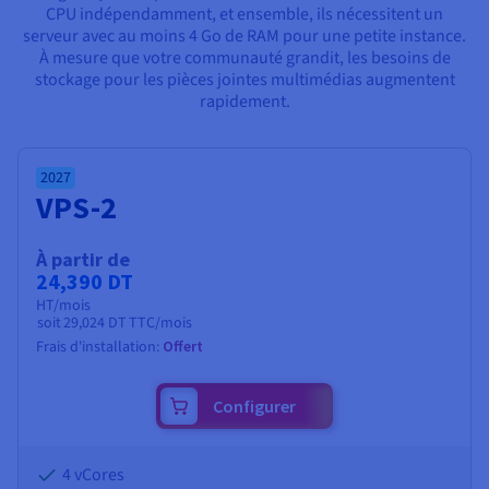
Documentation
CPU indépendamment, et ensemble, ils nécessitent un
Tarifs
Roadmap & Changelog
serveur avec au moins 4 Go de RAM pour une petite instance.
Disponibilités par régions
Roadmap & Changelog
À mesure que votre communauté grandit, les besoins de
Documentation
stockage pour les pièces jointes multimédias augmentent
Roadmap & Changelog
rapidement.
2027
VPS-2
À partir de
24,390 DT
HT/mois
soit
29,024 DT
TTC/mois
Frais d'installation:
Offert
Configurer
4 vCores