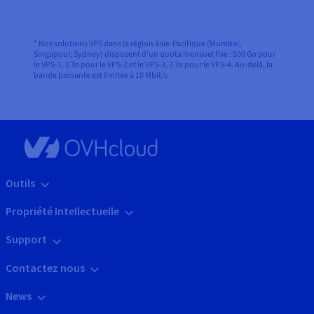
* Nos solutions VPS dans la région Asie-Pacifique (Mumbai,
Singapour, Sydney) disposent d'un quota mensuel fixe : 500 Go pour
le VPS-1, 1 To pour le VPS-2 et le VPS-3, 3 To pour le VPS-4. Au-delà, la
bande passante est limitée à 10 Mbit/s
Outils
Propriété Intellectuelle
Support
Contactez nous
News