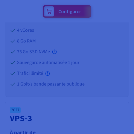
Configurer
4 vCores
8 Go
RAM
75 Go SSD NVMe
Sauvegarde automatisée 1 jour
Trafic illimité
1 Gbit/s bande passante publique
2027
VPS-3
À partir de