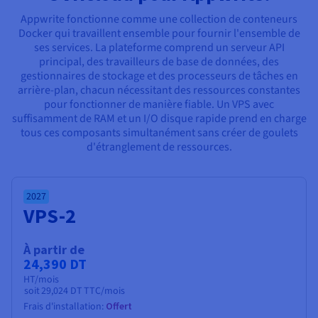
Documentation
Tarifs
Appwrite fonctionne comme une collection de conteneurs
Roadmap & Changelog
Disponibilités par régions
Docker qui travaillent ensemble pour fournir l'ensemble de
Roadmap & Changelog
ses services. La plateforme comprend un serveur API
Documentation
principal, des travailleurs de base de données, des
Roadmap & Changelog
gestionnaires de stockage et des processeurs de tâches en
arrière-plan, chacun nécessitant des ressources constantes
pour fonctionner de manière fiable. Un VPS avec
suffisamment de RAM et un I/O disque rapide prend en charge
tous ces composants simultanément sans créer de goulets
d'étranglement de ressources.
2027
VPS-2
À partir de
24,390 DT
HT/mois
soit
29,024 DT
TTC/mois
Frais d'installation:
Offert