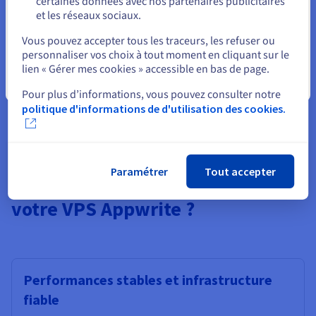
certaines données avec nos partenaires publicitaires
travers différents environnements de serveur. Un VPS
et les réseaux sociaux.
compatible Docker vous permet de déployer Appwrite en
Sélectionner un autre site web
utilisant la commande d'installation officielle et de gérer les
Vous pouvez accepter tous les traceurs, les refuser ou
conteneurs de la plateforme avec les outils Docker standards.
personnaliser vos choix à tout moment en cliquant sur le
Les mises à jour sont appliquées en tirant de nouvelles
lien « Gérer mes cookies » accessible en bas de page.
images, et les retours en arrière sont simples. Ce modèle
Fermer
Pour plus d’informations, vous pouvez consulter notre
d'infrastructure simplifie les opérations et garantit que votre
backend reste facile à maintenir.
politique d'informations de d'utilisation des cookies.
Paramétrer
Tout accepter
Pourquoi choisir OVHcloud pour
votre VPS Appwrite ?
Performances stables et infrastructure
fiable