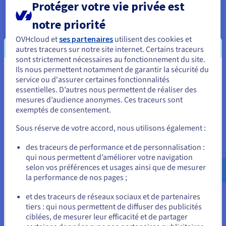
Protéger votre vie privée est
fournisseurs, les changements de prix inattendus ou les
exigences de résidence des données. Pour les applications
notre priorité
traitant des données personnelles ou financières, l'auto-
OVHcloud et
ses partenaires
utilisent des cookies et
hébergement est souvent une nécessité de conformité plutôt
autres traceurs sur notre site internet. Certains traceurs
qu'une simple préférence.
sont strictement nécessaires au fonctionnement du site.
APIs instantanées pour le Web et le Mobile
Ils nous permettent notamment de garantir la sécurité du
Vous semblez être localisé en États-
service ou d'assurer certaines fonctionnalités
Appwrite fournit des SDK prêts à l'emploi pour le web, iOS,
essentielles. D’autres nous permettent de réaliser des
Unis.
Android, Flutter et les environnements côté serveur. Une fois
mesures d’audience anonymes. Ces traceurs sont
déployées sur votre VPS, vos applications peuvent
exemptés de consentement.
Pour commander, rendez-vous sur le site de votre pays (États-
immédiatement se connecter aux points de terminaison
Unis) et créez un compte.
d'authentification, de base de données, de stockage et de
Sous réserve de votre accord, nous utilisons également :
fonction sans écrire de code backend depuis le début. Cela
Allez sur le site États-Unis
accélère considérablement le développement et permet aux
des traceurs de performance et de personnalisation :
petites équipes de créer des applications complètes tout en
qui nous permettent d’améliorer votre navigation
us.ovhcloud.com/
Anglais
USD - $
concentrant leurs efforts sur le frontend et l'expérience
selon vos préférences et usages ainsi que de mesurer
utilisateur.
la performance de nos pages ;
ou
Infrastructure prête pour Docker
et des traceurs de réseaux sociaux et de partenaires
tiers : qui nous permettent de diffuser des publicités
Rester sur le site actuel
Appwrite est distribué et déployé entièrement via Docker,
ciblées, de mesurer leur efficacité et de partager
rendant le processus d'installation cohérent et répétable à