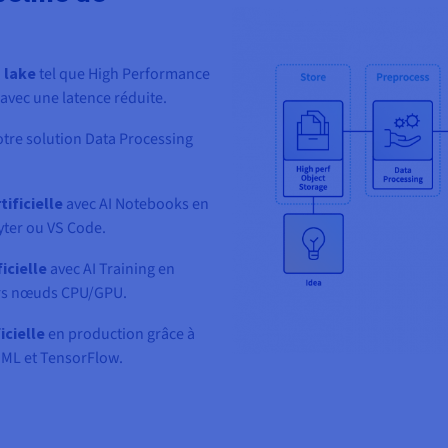
 lake
tel que High Performance
 avec une latence réduite.
otre solution Data Processing
ificielle
avec AI Notebooks en
ter ou VS Code.
icielle
avec AI Training en
urs nœuds CPU/GPU.
icielle
en production grâce à
MML et TensorFlow.