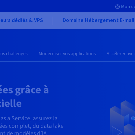
Mon c
eurs dédiés & VPS
Domaine Hébergement E-mail
Vos challenges
Moderniser vos applications
Accélérer avec
ées grâce à
cielle
as a Service, assurez la
ées complet, du data lake
nt de modèles d’IA