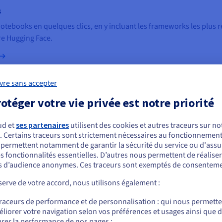
s
tebooks en quelques clics, en y incluant les frameworks les plus ré
e Hugging Face.
vre sans accepter
otéger votre vie privée est notre priorité
aînements de votre IA dans le cloud. Augmentez votre productivité s
ud et
ses partenaires
utilisent des cookies et autres traceurs sur not
’intégrité de vos données.
. Certains traceurs sont strictement nécessaires au fonctionnement 
ous semblez être localisé en États-Unis.
s permettent notamment de garantir la sécurité du service ou d'assu
s fonctionnalités essentielles. D’autres nous permettent de réalise
r commander, rendez-vous sur le site de votre pays (États-Unis) et créez un
 d’audience anonymes. Ces traceurs sont exemptés de consenteme
mpte.
erve de votre accord, nous utilisons également :
Allez sur le site États-Unis
traceurs de performance et de personnalisation : qui nous permett
PU intègrent des processeurs graphiques NVIDIA Tesla pour effectue
us.ovhcloud.com/
Anglais
USD - $
liorer votre navigation selon vos préférences et usages ainsi que 
onibles à la demande et facturées à l’heure.
rer la performance de nos pages ;