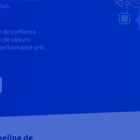
ion.
r de confiance
n de valeurs
 performance-prix
peline de