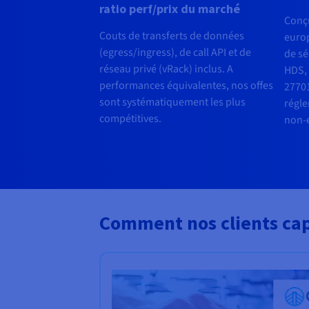
ratio perf/prix du marché
Conç
Couts de transferts de données
euro
(egress/ingress), de call API et de
de sé
réseau privé (vRack) inclus. A
HDS, 
performances équivalentes, nos offes
27701
sont systématiquement les plus
régle
compétitives.
non-e
Comment nos clients capi