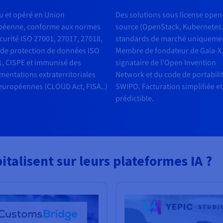
u et opéré en Union
Des solutions sous license open
péenne, conforme aux normes
source (OpenStack, Kubernetes.
curité ISO 27001, 27017, 27018,
standards de marché uniqueme
de protection de données ISO
Membre de fondateur de Gaia-X
, CISPE et immunisé des
signataire de l'Open Invention
mentations extraterritoriales
Network et du code de portabili
uropéennes (CLOUD Act, FISA..)
SWIPO. Facturation simplifiée et
prédictible.
talisent sur leurs plateformes IA ?