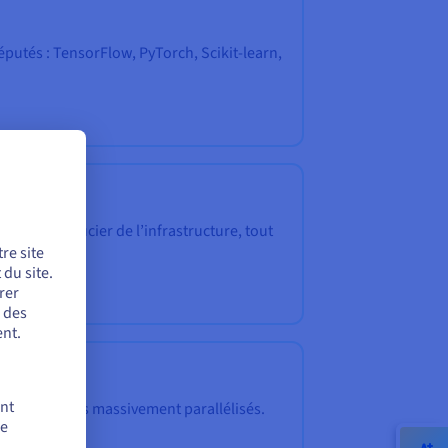
putés : TensorFlow, PyTorch, Scikit-learn,
ans vous soucier de l’infrastructure, tout
re site
du site.
rer
r des
nt.
ent
r des calculs massivement parallélisés.
de