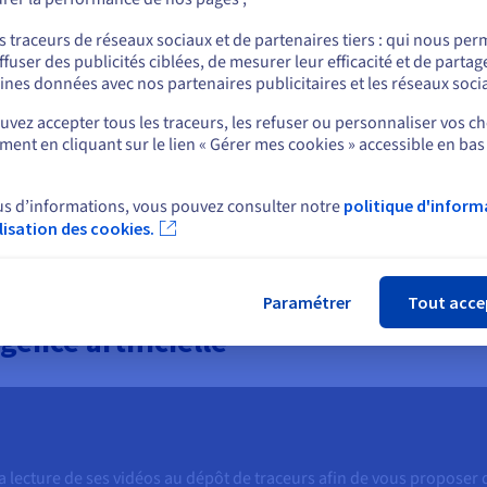
ou
s traceurs de réseaux sociaux et de partenaires tiers : qui nous per
ffuser des publicités ciblées, de mesurer leur efficacité et de partag
Rester sur le site actuel
ines données avec nos partenaires publicitaires et les réseaux soci
ases
vez accepter tous les traceurs, les refuser ou personnaliser vos ch
ent en cliquant sur le lien « Gérer mes cookies » accessible en bas
Sélectionner un autre site web
re moteur de base de données parmi nos plateformes : MongoDB, Po
 encore Kafka MirrorMaker
us d’informations, vous pouvez consulter notre
politique d'inform
ilisation des cookies.
Fer
Paramétrer
Tout acce
gence artificielle
a lecture de ses vidéos au dépôt de traceurs afin de vous proposer d