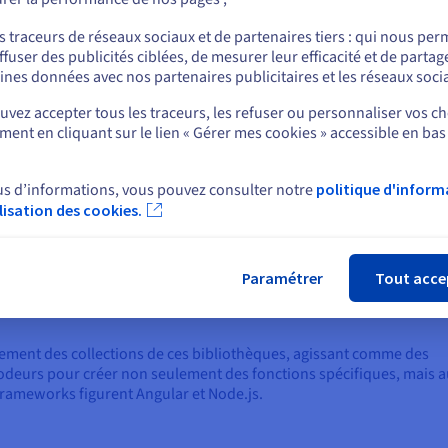
serveur pour traitement avant d’être renvoyé au
cliqu
ou
navigateur.
progr
s traceurs de réseaux sociaux et de partenaires tiers : qui nous per
résul
ffuser des publicités ciblées, de mesurer leur efficacité et de partag
Rester sur le site actuel
avoir
ines données avec nos partenaires publicitaires et les réseaux soci
vez accepter tous les traceurs, les refuser ou personnaliser vos ch
ent en cliquant sur le lien « Gérer mes cookies » accessible en bas
Sélectionner un autre site web
 entre une bibliothèque JavaScript et
us d’informations, vous pouvez consulter notre
politique d'inform
ilisation des cookies.
Fer
eloppeurs peuvent accéder à des bibliothèques qui proposent du cod
pt courantes. Cela accélère considérablement le processus de codage
sur la création de fonctionnalités et d'infrastructures d'applicati
Paramétrer
Tout acce
existant et fréquemment utilisé. React et jQuery sont des exemples d
ement des collections de ces bibliothèques, agissant comme des
s codeurs pour créer non seulement des fonctions spécifiques, mais a
frameworks figurent Angular et Node.js.