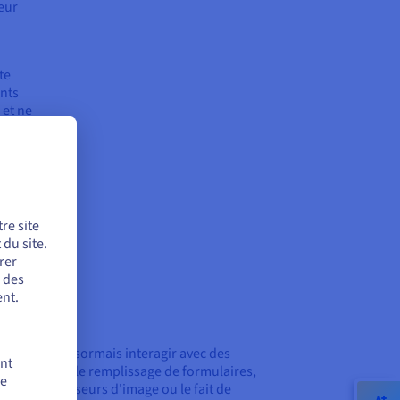
veur
te
ents
 et ne
re site
du site.
rer
r des
nt.
us pouvez désormais interagir avec des
ent
nts tels que le remplissage de formulaires,
de
lisation de curseurs d'image ou le fait de