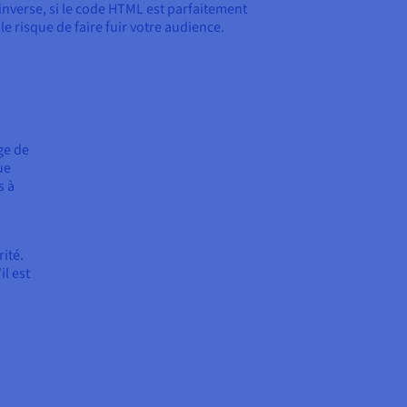
'inverse, si le code HTML est parfaitement
le risque de faire fuir votre audience.
ge de
ue
s à
ité.
il est