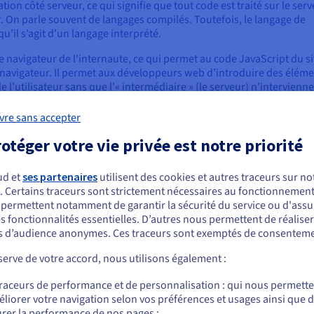
n côté serveur, ce qui signifie que tout code est traité sur le ser
teur. On parle souvent de langages compilés. Toutefois, le langage de
’il s’agit d’un langage interprété.
le navigateur de l'internaute, ce qui permet au code JavaScript du si
le navigateur. Il permet aux développeurs web d’introduire des élém
’utilisateur sans que l’« intermédiaire » (le serveur) n’intervienne
vre sans accepter
opres moteurs de langage JavaScript pour aider les utilisatrices et
ique lors de la visite d'un site web. Le processus se divise en trois
otéger votre vie privée est notre priorité
ud et
ses partenaires
utilisent des cookies et autres traceurs sur not
. Certains traceurs sont strictement nécessaires au fonctionnement 
ous semblez être localisé en États-Unis.
s permettent notamment de garantir la sécurité du service ou d'assu
s fonctionnalités essentielles. D’autres nous permettent de réalise
r commander, rendez-vous sur le site de votre pays (États-Unis) et créez un
 d’audience anonymes. Ces traceurs sont exemptés de consenteme
mpte.
erve de votre accord, nous utilisons également :
Allez sur le site États-Unis
pris
2. Le HTML et le CSS sont les premiers fichiers à
3. Vo
traceurs de performance et de personnalisation : qui nous permett
us.ovhcloud.com/
Anglais
USD - $
être traités, suivis de JavaScript. Son code est
éléme
liorer votre navigation selon vos préférences et usages ainsi que 
traité dans le navigateur, au lieu d’être envoyé à un
l'uti
rer la performance de nos pages ;