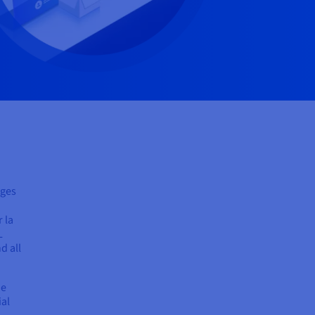
ages
 la
L
d all
de
ial