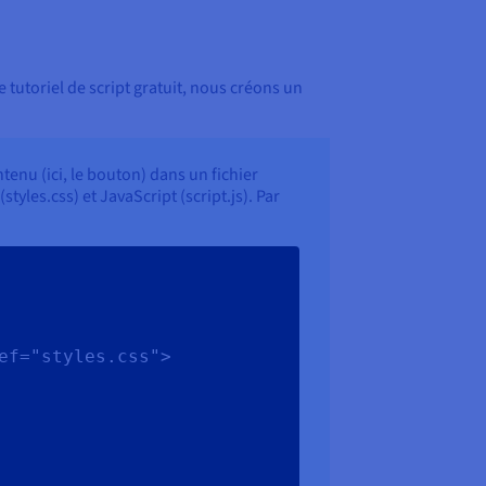
 tutoriel de script gratuit, nous créons un
tenu (ici, le bouton) dans un fichier
yles.css) et JavaScript (script.js). Par