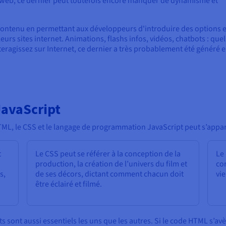
 web, ce dernier peut toutefois encore manquer de dynamisme et
u contenu en permettant aux développeurs d'introduire des options e
urs sites internet. Animations, flashs infos, vidéos, chatbots : que
interagissez sur Internet, ce dernier a très probablement été généré 
JavaScript
HTML, le CSS et le langage de programmation JavaScript peut s’appare
t
Le CSS peut se référer à la conception de la
Le 
production, la création de l’univers du film et
co
s,
de ses décors, dictant comment chacun doit
vie
être éclairé et filmé.
ts sont aussi essentiels les uns que les autres. Si le code HTML s’av