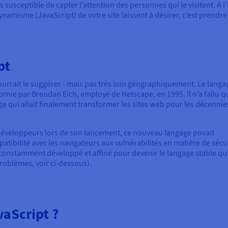
 susceptible de capter l’attention des personnes qui le visitent. À l
ynamisme (JavaScript) de votre site laissent à désirer, c’est prendre 
pt
rrait le suggérer - mais pas très loin géographiquement. Le langa
rnie par Brendan Eich, employé de Netscape, en 1995. Il n’a fallu q
 qui allait finalement transformer les sites web pour les décennie
s développeurs lors de son lancement, ce nouveau langage posait
atibilité avec les navigateurs aux vulnérabilités en matière de sécur
 constamment développé et affiné pour devenir le langage stable qu'
roblèmes, voir ci-dessous).
aScript ?