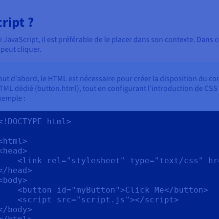
ript ?
avaScript, il est préférable de le placer dans son contexte. Dans ce
peut cliquer.
out d'abord, le HTML est nécessaire pour créer la disposition du con
TML dédié (button.html), tout en configurant l'introduction de CSS (st
xemple :
<!DOCTYPE html>

<html>

<head>

ink rel="stylesheet" type="text/css" href="styles.css">

</head>

<body>

<button id="myButton">Click Me</button>

 <script src="script.js"></script>

</body>
