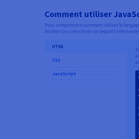
Comment utiliser JavaSc
Pour comprendre comment utiliser le langage J
bouton (ou une icône) sur lequel l'internaute 
HTML
T
H
CSS
e
JavaScript
    <l
    
   