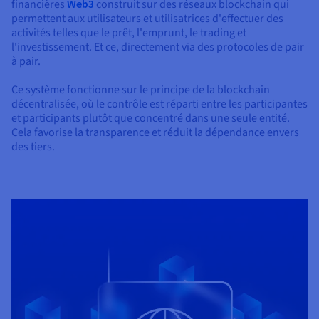
Documentation
financières
Web3
construit sur des réseaux blockchain qui
Tarifs
permettent aux utilisateurs et utilisatrices d'effectuer des
Roadmap & Changelog
Disponibilités par régions
activités telles que le prêt, l'emprunt, le trading et
Roadmap & Changelog
l'investissement. Et ce, directement via des protocoles de pair
Documentation
à pair.
Roadmap & Changelog
Ce système fonctionne sur le principe de la blockchain
décentralisée, où le contrôle est réparti entre les participantes
et participants plutôt que concentré dans une seule entité.
Cela favorise la transparence et réduit la dépendance envers
des tiers.