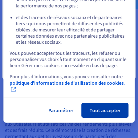
Il existe une large gamme de bénéfices potentiels pour la DeFi
la performance de nos pages ;
en fonction de vos cas d'usage.
ou
et des traceurs de réseaux sociaux et de partenaires
Accessibilité, inclusivité et coûts réduits
tiers : qui nous permettent de diffuser des publicités
Rester sur le site actuel
ciblées, de mesurer leur efficacité et de partager
Le principal avantage de la DeFi est son accessibilité sans
certaines données avec nos partenaires publicitaires
précédent, permettant à quiconque disposant d'un
et les réseaux sociaux.
smartphone et d'une connexion internet d'accéder à des
Sélectionner un autre site web
services financiers, contournant ainsi le besoin de comptes
Vous pouvez accepter tous les traceurs, les refuser ou
bancaires traditionnels ou de cote de crédit. Cette inclusivité
personnaliser vos choix à tout moment en cliquant sur le
est révolutionnaire pour les personnes non-bancarisées,
lien « Gérer mes cookies » accessible en bas de page.
estimées à plus d'un milliard dans le monde. Elles peuvent
Fermer
désormais épargner, investir et réaliser des transactions sans
Pour plus d’informations, vous pouvez consulter notre
barrières géographiques ou socio-économiques.
politique d'informations de d'utilisation des cookies.
Les coûts réduits proviennent de l'élimination des
intermédiaires. Les transactions, qui coûtent plusieurs dollars
dans la finance traditionnelle, peuvent ne coûter que
Paramétrer
Tout accepter
quelques centimes dans la DeFi. L'automatisation minimise
les frais généraux opérationnels, transférant les économies
aux utilisateurs et utilisatrices via des rendements plus élevés
et des frais réduits. Cela démocratise la création de richesses,
permettant aux petits investisseurs de participer à des