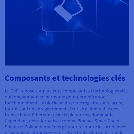
Composants et technologies clés
La DeFi repose sur plusieurs composants et technologies clés
qui fonctionnent en harmonie pour permettre son
fonctionnement. La blockchain sert de registre sous-jacent,
fournissant un enregistrement sécurisé et immuable des
transactions. Ethereum reste la plateforme dominante.
Cependant, des alternatives comme Binance Smart Chain,
Solana et Polkadot ont émergé pour résoudre les problèmes
d’évolutivité, offrant des vitesses de transaction plus rapides