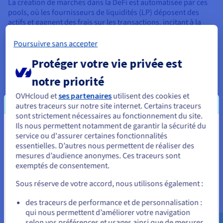
La création de marchés dans la DeFi est automatisée par ces
pools, où les fournisseurs de liquidités (LP) déposent des
actifs et gagnent des frais sur les transactions, incitant à la
participation. L’automatisation s’étend aux optimisateurs de
rendement, qui déplacent automatiquement les fonds vers les
Poursuivre sans accepter
opportunités les plus rentables, ainsi qu’aux prêts flash, qui
Protéger votre vie privée est
permettent d’emprunter sans garantie pour réaliser des
opérations d’arbitrage instantané.
notre priorité
Ce système crée des marchés efficaces, 24 h/24, 7 j/7.
OVHcloud et
ses partenaires
utilisent des cookies et
Néanmoins, la perte impermanente, où les LP perdent de la
autres traceurs sur notre site internet. Certains traceurs
valeur en raison des fluctuations de prix, constitue un risque.
sont strictement nécessaires au fonctionnement du site.
Dans l'ensemble, ces mécanismes démocratisent la création
Ils nous permettent notamment de garantir la sécurité du
de marchés, qui a traditionnellement été dominée par des
Vous semblez être localisé en États-
service ou d'assurer certaines fonctionnalités
institutions, favorisant un écosystème dynamique et
essentielles. D’autres nous permettent de réaliser des
Unis.
autosuffisant.
mesures d’audience anonymes. Ces traceurs sont
exemptés de consentement.
Pour commander, rendez-vous sur le site de votre pays (États-
Unis) et créez un compte.
Sous réserve de votre accord, nous utilisons également :
Avantages de la finance
Allez sur le site États-Unis
des traceurs de performance et de personnalisation :
décentralisée
qui nous permettent d’améliorer votre navigation
us.ovhcloud.com/
Anglais
USD - $
selon vos préférences et usages ainsi que de mesurer