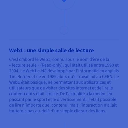
Documentation
Tarifs
Roadmap & Changelog
Disponibilités par régions
Roadmap & Changelog
Documentation
Roadmap & Changelog
Web1 : une simple salle de lecture
C’est d’abord le Web1, connu sous le nom d’ère de la
« lecture seule » (Read-only), qui était utilisé entre 1990 et
2004. Le Web1 a été développé par l'informaticien anglais
Tim Berners-Lee en 1989 alors qu'il travaillait au CERN. Le
Web1 était basique, ne permettant aux utilisatrices et
utilisateurs que de visiter des sites internet et de lire le
contenu qui y était stocké. De l'actualité à la météo, en
passant par le sport et le divertissement, il était possible
de lire n’importe quel contenu, mais l’interaction n’allait
toutefois pas au-delà d'un simple clic sur des liens.