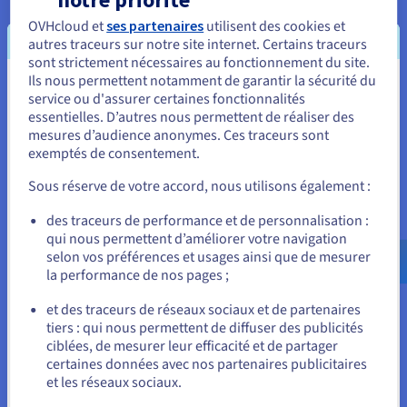
OVHcloud et
ses partenaires
utilisent des cookies et
autres traceurs sur notre site internet. Certains traceurs
sont strictement nécessaires au fonctionnement du site.
Ils nous permettent notamment de garantir la sécurité du
Renforcement de la sécurité des données
Vous semblez être localisé en États-
service ou d'assurer certaines fonctionnalités
essentielles. D’autres nous permettent de réaliser des
Unis.
La technologie Web3 permet de distribuer les données
mesures d’audience anonymes. Ces traceurs sont
sur un réseau d’entreprise. Cela permet non seulement
exemptés de consentement.
Pour commander, rendez-vous sur le site de votre pays (États-
d’augmenter la résilience et de réduire le potentiel des
Unis) et créez un compte.
points de défaillance uniques, mais également de
Sous réserve de votre accord, nous utilisons également :
renforcer l’intégrité des données, car les ensembles
d’informations sont rendus infalsifiables. De manière
Allez sur le site États-Unis
des traceurs de performance et de personnalisation :
critique, les risques représentés par le stockage des
qui nous permettent d’améliorer votre navigation
us.ovhcloud.com/
learn
Anglais
USD - $
données au sein d'une solution de stockage centralisée
selon vos préférences et usages ainsi que de mesurer
sont entièrement évités. Ces ensembles de
la performance de nos pages ;
ou
fonctionnalités complets sont essentiels pour les
secteurs qui traitent des informations hautement
et des traceurs de réseaux sociaux et de partenaires
sensibles, comme les données de santé.
tiers : qui nous permettent de diffuser des publicités
Rester sur le site actuel
ciblées, de mesurer leur efficacité et de partager
certaines données avec nos partenaires publicitaires
et les réseaux sociaux.
Sélectionner un autre site web