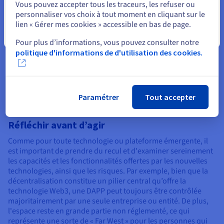
Vous pouvez accepter tous les traceurs, les refuser ou
personnaliser vos choix à tout moment en cliquant sur le
L'avenir du Web3
lien « Gérer mes cookies » accessible en bas de page.
Fermer
Tout d’abord, il convient d’être réaliste concernant la
Pour plus d’informations, vous pouvez consulter notre
technologie Web3. Cette dernière est encore récente et n’en
politique d'informations de d'utilisation des cookies.
est qu’à ses balbutiements en comparaison du Web2. En
témoignent plusieurs faits d’escroquerie entourant les
cryptomonnaies et les NFT ayant été relatés au cours des
dernières années. C’est pourquoi nous vous recommandons
de suivre certains conseils.
Paramétrer
Tout accepter
Réfléchir avant d’agir
Comme pour toute technologie ou plateforme émergente, il
est important de prendre du recul et d'examiner sereinement
les capacités et les fonctionnalités offertes par les nouvelles
technologies, ainsi que les risques. Par exemple, bien que la
décentralisation constitue un pilier central qu’offre la
technologie Web3, une DAPP peut toujours être contrôlée
majoritairement par une seule entreprise ou entité. De plus,
l'espace reste en grande partie non réglementé, ce qui
représente une sorte de « Far West » pour les personnes qui