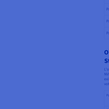
P
P
P
O
S
L'
NV
ex
vo
P