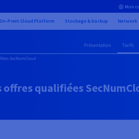
Mon c
On-Prem Cloud Platform
Stockage & backup
Network
Présentation
Tarifs
lifiées SecNumCloud
s offres qualifiées SecNumCl