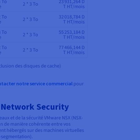
4 To
23 931,264 D
2 * 3 To
e
T HT/mois
2 To
32 018,784 D
2 * 3 To
e
T HT/mois
8 To
55 253,184 D
2 * 3 To
e
T HT/mois
2 To
77 466,144 D
2 * 3 To
e
T HT/mois
xclusion des disques de cache)
ontacter notre service commercial
pour
Network Security
éseaux et de la sécurité VMware NSX (NSX-
ion de manière cohérente entre vos
ient hébergés sur des machines virtuelles
-segmentation).