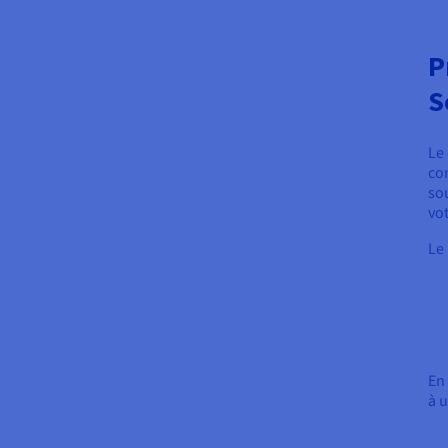
P
S
Le
co
so
vo
Le
En
à 