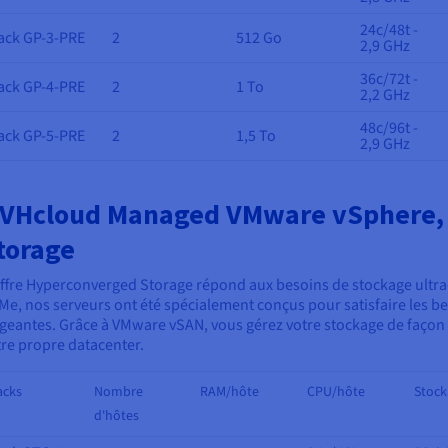
24c/48t -
ack GP-3-PRE
2
512 Go
2,9 GHz
36c/72t -
ack GP-4-PRE
2
1 To
2,2 GHz
48c/96t -
ack GP-5-PRE
2
1,5 To
2,9 GHz
VHcloud Managed VMware vSphere,
torage
offre Hyperconverged Storage répond aux besoins de stockage ultr
Me, nos serveurs ont été spécialement conçus pour satisfaire les be
igeantes. Grâce à VMware vSAN, vous gérez votre stockage de façon 
tre propre datacenter.
acks
Nombre
RAM/hôte
CPU/hôte
Stock
d'hôtes