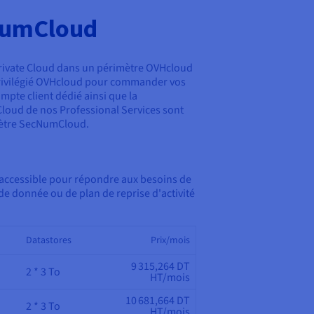
NumCloud
rivate Cloud dans un périmètre OVHcloud
 privilégié OVHcloud pour commander vos
pte client dédié ainsi que la
loud de nos Professional Services sont
mètre SecNumCloud.
 accessible pour répondre aux besoins de
 de donnée ou de plan de reprise d'activité
Datastores
Prix/mois
9 315,264 DT
2 * 3 To
HT/mois
10 681,664 DT
2 * 3 To
HT/mois