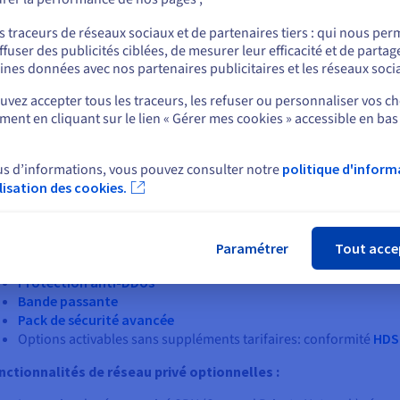
ou
rmettant de migrer et de moderniser vos applications les plus critiq
s traceurs de réseaux sociaux et de partenaires tiers : qui nous per
uillez contacter notre service commercial
pour obtenir un devis.
ffuser des publicités ciblées, de mesurer leur efficacité et de partag
Rester sur le site actuel
ines données avec nos partenaires publicitaires et les réseaux soci
vez accepter tous les traceurs, les refuser ou personnaliser vos ch
ent en cliquant sur le lien « Gérer mes cookies » accessible en bas
Sélectionner un autre site web
uels services sont inclus dan
us d’informations, vous pouvez consulter notre
politique d'inform
ilisation des cookies.
s services inclus dans nos packs de démarrage qualifiés SecN
Fer
2 ou 3 hôtes équipés de processeurs Intel
2 datastores de 3 To chacun
Paramétrer
Tout acce
Plateforme vSphere Enterprise Plus
Protection anti-DDos
Bande passante
Pack de sécurité avancée
Options activables sans suppléments tarifaires: conformité
HDS
nctionnalités de réseau privé optionnelles :