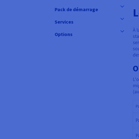
L
Pack de démarrage
Services
À 
Options
st
se
so
de
O
L'
mig
(a
P
P
P