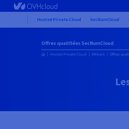
Skip to main content
Home
Hosted Private Cloud
SecNumCloud
Offres qualifiées SecNumCloud
Hosted Private Cloud
VMware
Offres qua
Le