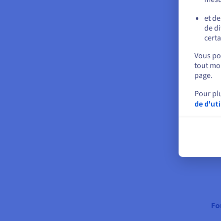
pe
et de
Ve
de di
certa
Vous pou
tout mom
Q
page.
Pour pl
de d'ut
Le
Fo