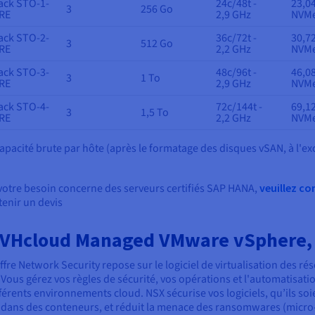
ack STO-1-
24c/48t -
23,0
3
256 Go
RE
2,9 GHz
NVM
ack STO-2-
36c/72t -
30,7
3
512 Go
RE
2,2 GHz
NVM
ack STO-3-
48c/96t -
46,0
3
1 To
RE
2,9 GHz
NVM
ack STO-4-
72c/144t -
69,1
3
1,5 To
RE
2,2 GHz
NVM
Capacité brute par hôte (après le formatage des disques vSAN, à l'e
 votre besoin concerne des serveurs certifiés SAP HANA,
veuillez c
tenir un devis
VHcloud Managed VMware vSphere, 
ffre Network Security repose sur le logiciel de virtualisation des r
. Vous gérez vos règles de sécurité, vos opérations et l'automatisat
férents environnements cloud. NSX sécurise vos logiciels, qu’ils so
 dans des conteneurs, et réduit la menace des ransomwares (micro