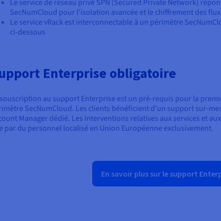
Le service de réseau privé SPN (Secured Private Network) répond
SecNumCloud pour l'isolation avancée et le chiffrement des flux
Le service vRack est interconnectable à un périmètre SecNumCl
ci-dessous
upport Enterprise obligatoire
 souscription au support Enterprise est un pré-requis pour la pre
rimètre SecNumCloud. Les clients bénéficient d'un support sur-mes
count Manager dédié. Les interventions relatives aux services et a
e par du personnel localisé en Union Européenne exclusivement.
En savoir plus sur le support Enter