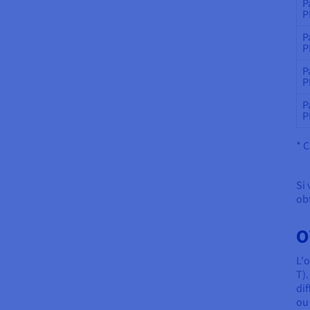
P
P
P
P
P
P
P
P
* 
Si
ob
O
L'o
T)
dif
ou