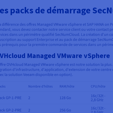
es packs de démarrage Sec
la différence des offres Managed VMware vSphere et SAP HANA on P
andard, vous devez contacter notre service client ou votre contact
rvices dans un périmètre qualifié SecNumCloud. La création d'un com
uscription au support Enterprise et au pack de démarrage SecNumC
s prérequis pour la première commande de services dans un péri
VHcloud Managed VMware vSphere
offre OVHcloud Managed VMware vSphere est notre solution la plus
ration d'infrastructure, d'application, d'extension de votre centre
vec la solution Veeam disponible en option).
acks
Nombre d'hôtes
RAM/hôte
CPU/hôte
16c/32t -
ack GP-1-PRE
2
128 Go
2,8 GHz
16c/32t -
ack GP-2-PRE
2
256 Go
2,8 GHz