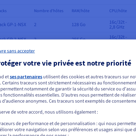
acks
Nombre d'hôtes
RAM/hôte
CPU/hôte
16c/32t -
ack GP-1-NSX
2
128 Go
2,8 GHz
16c/32t -
ack GP-2-NSX
2
256 Go
2,8 GHz
vre sans accepter
24c/48t -
ack GP-3-NSX
2
512 Go
2,9 GHz
otéger votre vie privée est notre priorité
36c/72t -
ack GP-4-NSX
2
1 To
2,2 GHz
ud et
ses partenaires
utilisent des cookies et autres traceurs sur not
48c/96t -
. Certains traceurs sont strictement nécessaires au fonctionnement 
ack GP-5-NSX
2
1,5 To
ous semblez être localisé en États-Unis.
2,9 GHz
s permettent notamment de garantir la sécurité du service ou d'assu
s fonctionnalités essentielles. D’autres nous permettent de réalise
r commander, rendez-vous sur le site de votre pays (États-Unis) et créez un
 d’audience anonymes. Ces traceurs sont exemptés de consenteme
mpte.
VHcloud Managed VMware vSphere, 
erve de votre accord, nous utilisons également :
atacenter
Allez sur le site États-Unis
traceurs de performance et de personnalisation : qui nous permett
us.ovhcloud.com/
Anglais
USD - $
offre Software-Defined Datacenter regroupe les fonctionnalités de 
liorer votre navigation selon vos préférences et usages ainsi que 
tualisation des réseaux et de la sécurité (NSX-T). Vous bénéficiez 
rer la performance de nos pages ;