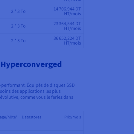
14 706,944 DT
2 * 3 To
HT/mois
23 364,544 DT
2 * 3 To
HT/mois
36 652,224 DT
2 * 3 To
HT/mois
 Hyperconverged
a-performant. Équipés de disques SSD
soins des applications les plus
évolutive, comme vous le feriez dans
age/hôte*
Datastores
Prix/mois