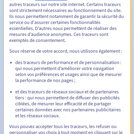
autres traceurs sur notre site internet. Certains traceurs
sont strictement nécessaires au fonctionnement du site.
Ils nous permettent notamment de garantir la sécurité du
Entre 1 et 10 ans
Durée de renouvellement
service ou d'assurer certaines fonctionnalités
essentielles. D’autres nous permettent de réaliser des
mesures d’audience anonymes. Ces traceurs sont
exemptés de consentement.
30 jours
Période de rédemption
Sous réserve de votre accord, nous utilisons également :
des traceurs de performance et de personnalisation :
Notifications automatiques :
qui nous permettent d’améliorer votre navigation
selon vos préférences et usages ainsi que de mesurer
E-mails d'avertissement :
60, 30, 15, 7 et 3 jours avant la
la performance de nos pages ;
date d'échéance
et des traceurs de réseaux sociaux et de partenaires
E-mail le jour de l'expiration
pour notification de la
tiers : qui nous permettent de diffuser des publicités
suspension du nom de domaine
ciblées, de mesurer leur efficacité et de partager
certaines données avec nos partenaires publicitaires
E-mail après la période de grâce de rédemption
pour
et les réseaux sociaux.
notification de la suppression du nom de domaine
Vous pouvez accepter tous les traceurs, les refuser ou
personnaliser vos choix à tout moment en cliquant sur le