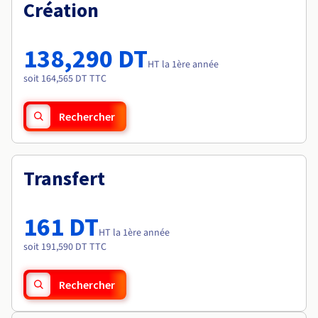
Documentation
Création
Tarifs
Roadmap & Changelog
Disponibilités par régions
Roadmap & Changelog
Documentation
138,290 DT
Roadmap & Changelog
HT la 1ère année
soit 164,565 DT TTC
Rechercher
Transfert
161 DT
HT la 1ère année
soit 191,590 DT TTC
Rechercher