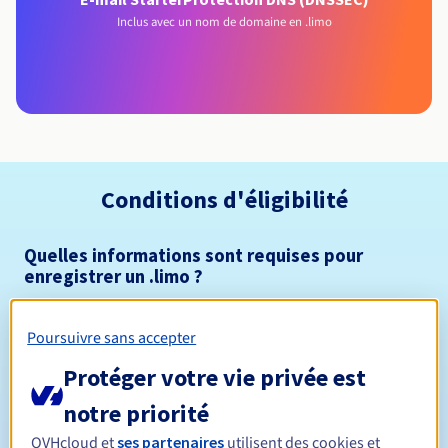
Inclus avec un nom de domaine en .limo
Conditions d'éligibilité
Quelles informations sont requises pour
enregistrer un .limo ?
Ouvert à toutes les personnes physiques ou morales, sans
restriction géographique.
Poursuivre sans accepter
Règles de gestion et notifications
Protéger votre vie privée est
notre priorité
Entre 1 et 10 ans
Durée de réservation
OVHcloud et
ses partenaires
utilisent des cookies et