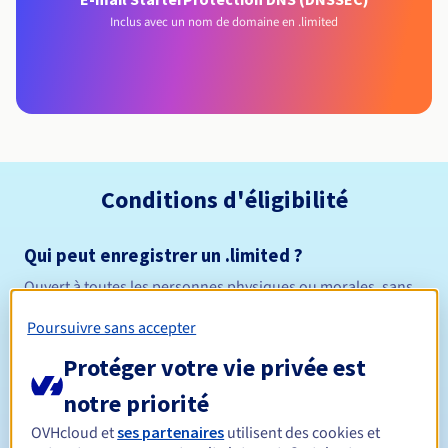
Inclus avec un nom de domaine en .limited
Conditions d'éligibilité
Qui peut enregistrer un .limited ?
Ouvert à toutes les personnes physiques ou morales, sans
restriction géographique.
Poursuivre sans accepter
Règles de gestion et notifications
Protéger votre vie privée est
notre priorité
Entre 1 et 10 ans
Durée de réservation
OVHcloud et
ses partenaires
utilisent des cookies et