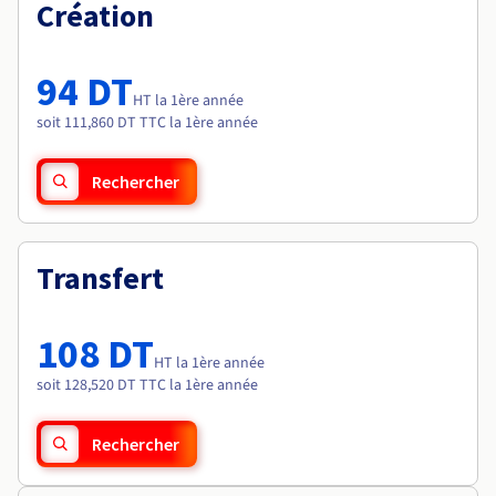
Documentation
Création
Tarifs
Roadmap & Changelog
Disponibilités par régions
Roadmap & Changelog
Documentation
94 DT
Roadmap & Changelog
HT la 1ère année
soit 111,860 DT TTC la 1ère année
Rechercher
Transfert
108 DT
HT la 1ère année
soit 128,520 DT TTC la 1ère année
Rechercher