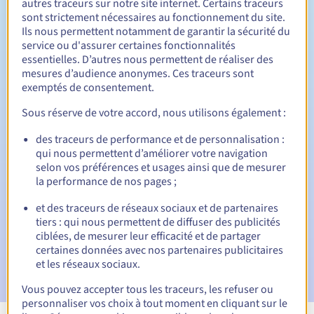
autres traceurs sur notre site internet. Certains traceurs
sont strictement nécessaires au fonctionnement du site.
Entre 1 et 10 ans
Durée de renouvellement
Ils nous permettent notamment de garantir la sécurité du
service ou d'assurer certaines fonctionnalités
essentielles. D’autres nous permettent de réaliser des
mesures d’audience anonymes. Ces traceurs sont
30 jours
Période de rédemption
exemptés de consentement.
Sous réserve de votre accord, nous utilisons également :
des traceurs de performance et de personnalisation :
Notifications automatiques :
qui nous permettent d’améliorer votre navigation
E-mails d'avertissement :
60, 30, 15, 7 et 3 jours avant la
selon vos préférences et usages ainsi que de mesurer
date d'échéance
la performance de nos pages ;
E-mail le jour de l'expiration
pour notification de la
et des traceurs de réseaux sociaux et de partenaires
suspension du nom de domaine
tiers : qui nous permettent de diffuser des publicités
ciblées, de mesurer leur efficacité et de partager
E-mail après la période de grâce de rédemption
pour
certaines données avec nos partenaires publicitaires
notification de la suppression du nom de domaine
et les réseaux sociaux.
Vous pouvez accepter tous les traceurs, les refuser ou
personnaliser vos choix à tout moment en cliquant sur le