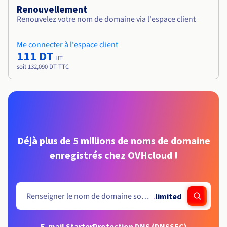
Renouvellement
Renouvelez votre nom de domaine via l'espace client
Me connecter à l'espace client
111 DT
HT
soit 132,090 DT TTC
Déjà plus de 5 millions de noms de domaine
enregistrés chez OVHcloud !
.
limited
E-mail Starter
Protection DNS (DNSSEC)