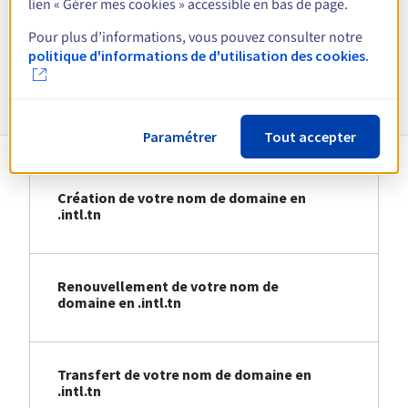
lien « Gérer mes cookies » accessible en bas de page.
Voir toutes les extensions
Pour plus d’informations, vous pouvez consulter notre
politique d'informations de d'utilisation des cookies.
Informations sur le .intl.tn
Paramétrer
Tout accepter
Création de votre nom de domaine en
.intl.tn
Renouvellement de votre nom de
domaine en .intl.tn
Transfert de votre nom de domaine en
.intl.tn