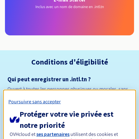
Inclus avec un nom de domaine en .intl.tn
Conditions d'éligibilité
Qui peut enregistrer un .intl.tn ?
Ouvert à toutes les personnes physiques ou morales, sans
restriction géographique.
Poursuivre sans accepter
Règles de gestion et notifications
Protéger votre vie privée est
notre priorité
1 an
Durée de réservation
OVHcloud et
ses partenaires
utilisent des cookies et