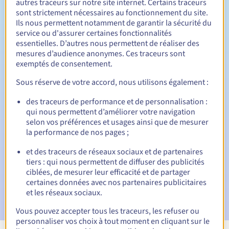
autres traceurs sur notre site internet. Certains traceurs
sont strictement nécessaires au fonctionnement du site.
1 an
Durée de renouvellement
Ils nous permettent notamment de garantir la sécurité du
service ou d'assurer certaines fonctionnalités
essentielles. D’autres nous permettent de réaliser des
mesures d’audience anonymes. Ces traceurs sont
30 jours
Période de rédemption
exemptés de consentement.
Sous réserve de votre accord, nous utilisons également :
des traceurs de performance et de personnalisation :
Notifications automatiques :
qui nous permettent d’améliorer votre navigation
E-mails d'avertissement :
60, 30, 15, 7 et 3 jours avant la
selon vos préférences et usages ainsi que de mesurer
date d'échéance
la performance de nos pages ;
E-mail le jour de l'expiration
pour notification de la
et des traceurs de réseaux sociaux et de partenaires
suspension du nom de domaine
tiers : qui nous permettent de diffuser des publicités
ciblées, de mesurer leur efficacité et de partager
E-mail après la période de grâce de rédemption
pour
certaines données avec nos partenaires publicitaires
notification de la suppression du nom de domaine
et les réseaux sociaux.
Vous pouvez accepter tous les traceurs, les refuser ou
personnaliser vos choix à tout moment en cliquant sur le