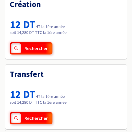
Documentation
Création
Tarifs
Roadmap & Changelog
Disponibilités par régions
Roadmap & Changelog
Documentation
12 DT
Roadmap & Changelog
HT la 1ère année
soit 14,280 DT TTC la 1ère année
Rechercher
Transfert
12 DT
HT la 1ère année
soit 14,280 DT TTC la 1ère année
Rechercher