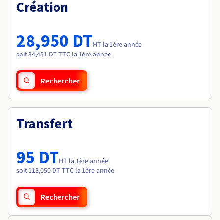
Documentation
Création
Tarifs
Roadmap & Changelog
Disponibilités par régions
Roadmap & Changelog
Documentation
28,950 DT
Roadmap & Changelog
HT la 1ère année
soit 34,451 DT TTC la 1ère année
Rechercher
Transfert
95 DT
HT la 1ère année
soit 113,050 DT TTC la 1ère année
Rechercher