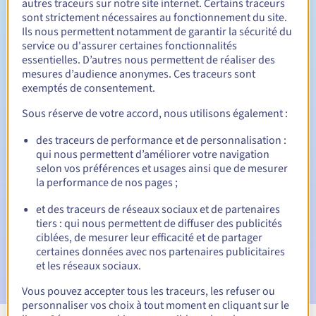
autres traceurs sur notre site internet. Certains traceurs
sont strictement nécessaires au fonctionnement du site.
Entre 1 et 10 ans
Durée de renouvellement
Ils nous permettent notamment de garantir la sécurité du
service ou d'assurer certaines fonctionnalités
essentielles. D’autres nous permettent de réaliser des
mesures d’audience anonymes. Ces traceurs sont
30 jours
Période de rédemption
exemptés de consentement.
Sous réserve de votre accord, nous utilisons également :
des traceurs de performance et de personnalisation :
Notifications automatiques :
qui nous permettent d’améliorer votre navigation
E-mails d'avertissement :
60, 30, 15, 7 et 3 jours avant la
selon vos préférences et usages ainsi que de mesurer
date d'échéance
la performance de nos pages ;
E-mail le jour de l'expiration
pour notification de la
et des traceurs de réseaux sociaux et de partenaires
suspension du nom de domaine
tiers : qui nous permettent de diffuser des publicités
ciblées, de mesurer leur efficacité et de partager
E-mail après la période de grâce de rédemption
pour
certaines données avec nos partenaires publicitaires
notification de la suppression du nom de domaine
et les réseaux sociaux.
Vous pouvez accepter tous les traceurs, les refuser ou
personnaliser vos choix à tout moment en cliquant sur le