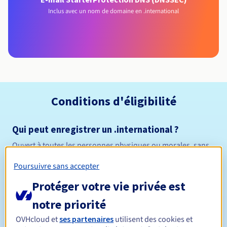
Inclus avec un nom de domaine en .international
Conditions d'éligibilité
Qui peut enregistrer un .international ?
Ouvert à toutes les personnes physiques ou morales, sans
restriction géographique.
Poursuivre sans accepter
Règles de gestion et notifications
Protéger votre vie privée est
notre priorité
Entre 1 et 10 ans
Durée de réservation
OVHcloud et
ses partenaires
utilisent des cookies et