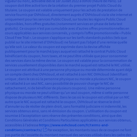
vigueur ou non), activable dès le 1er Juillet 2022 à 00h00 (heure de Paris). Le
coupon doit être activé lors de la création du premier projet Public Cloud du
titulaire. Le coupon est valable uniquement pour les achats de prestation de
service fournis par OVHcloud, directement auprès d’OVHcloud via le site internet et
uniquement pour les services Public Cloud, sur toutes les régions Public Cloud
disponibles, hors offres gratuites (notamment services en phase de beta test
gratuits). Ce coupon n’est pas cumulable avec d’autres offres promotionnelles en
cours applicables aux services concernés, y compris l’offre promotionnelle « Public
Cloud Free Trial ». Le coupon s’applique sur les tarifs standards publics (tels que
publié sur le site internet d’OVHcloud) ne faisant pas l’objet d’une remise quelle
qu’elle soit. La valeur du coupon est exprimée dans la devise affichée
publiquement pour le marché/pays auquel est rattaché le contrat Public Cloud
bénéficiant du coupon, hors taxes, et ne peut être utilisée que pour consommer
des services dans la même devise. Le coupon est valable pour la consommation de
services usuellement disponibles dans le marché auquel est rattaché le NIC utilisé.
Le coupon est attribué à une personne physique ou morale déterminée ayant déjà
un compte client chez OVHcloud, et est rattaché à son NIC OVHcloud (identifiant
unique ; dans le cas où la personne physique ou morale a plusieurs NIC, le coupon
est rattaché à un seul NIC, sans possibilité de pouvoir changer le NIC de
rattachement, ni de bénéficier de plusieurs coupons). Une même personne
physique ou morale ne peut utiliser qu’un seul coupon, même si cette personne
dispose de plusieurs NIC différents. Dans le cas où le coupon est utilisé par un NIC
autre que le NIC auquel est rattaché le coupon, OVHcloud se réserve le droit
d’annuler ou de résilier de plein droit, sans formalité judiciaire ni indemnité, les
services obtenus ainsi, sans ré-émission du coupon. L’utilisation du coupon est
soumise à l’acceptation sans réserve des présentes conditions, ainsi que des
Conditions Générales et Conditions Particulières applicables aux services obtenus,
accessibles à l’adresse
https://www.ovhcloud.com/fr/terms-and-
conditions/contracts/
Par exception, les montants issus de ce coupon ne font
pas partie de l’assiette du montant mensuel des services utilisés dans les cadre des