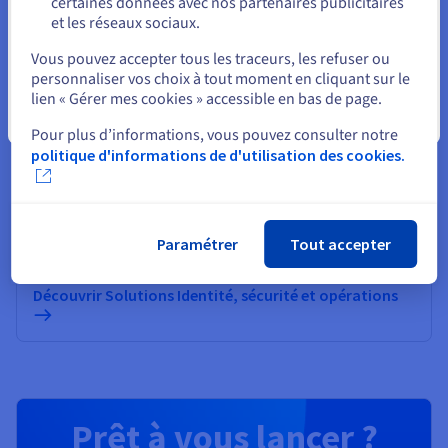
certaines données avec nos partenaires publicitaires
Explorez l’informatique quantique grâce à une
et les réseaux sociaux.
plateforme unifiée : simulez, testez et exécutez vos
Sélectionner un autre site web
algorithmes sur des émulateurs et QPU en toute
Vous pouvez accepter tous les traceurs, les refuser ou
simplicité.
personnaliser vos choix à tout moment en cliquant sur le
lien « Gérer mes cookies » accessible en bas de page.
Fermer
Découvrir Quantum as a Service
Pour plus d’informations, vous pouvez consulter notre
politique d'informations de d'utilisation des cookies.
Identité, sécurité et opérations
Sécurisez, gérez et monitorez vos services cloud chez
OVHcloud
Paramétrer
Tout accepter
Découvrir Solutions Identité, sécurité et opérations
Prêt à vous lancer ?