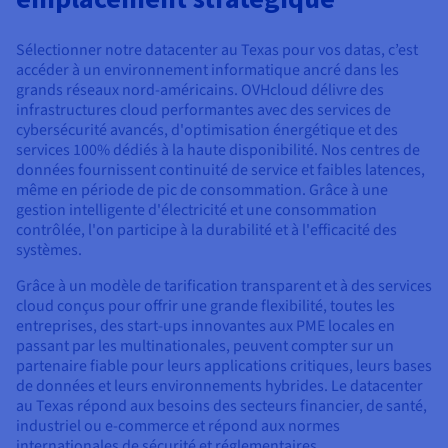
Documentation
Tarifs
Roadmap & Changelog
Disponibilités par régions
Sélectionner notre datacenter au Texas pour vos datas, c’est
Roadmap & Changelog
Documentation
accéder à un environnement informatique ancré dans les
grands réseaux nord-américains. OVHcloud délivre des
Roadmap & Changelog
infrastructures cloud performantes avec des services de
cybersécurité avancés, d'optimisation énergétique et des
services 100% dédiés à la haute disponibilité. Nos centres de
données fournissent continuité de service et faibles latences,
même en période de pic de consommation. Grâce à une
gestion intelligente d'électricité et une consommation
contrôlée, l'on participe à la durabilité et à l'efficacité des
systèmes.
Grâce à un modèle de tarification transparent et à des services
cloud conçus pour offrir une grande flexibilité, toutes les
entreprises, des start-ups innovantes aux PME locales en
passant par les multinationales, peuvent compter sur un
partenaire fiable pour leurs applications critiques, leurs bases
de données et leurs environnements hybrides. Le datacenter
au Texas répond aux besoins des secteurs financier, de santé,
industriel ou e-commerce et répond aux normes
internationales de sécurité et réglementaires.