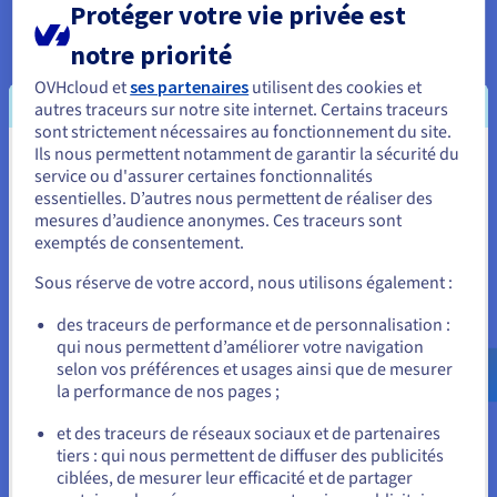
Protéger votre vie privée est
Analytics
notre priorité
Capitalisez sur vos données et déployez votre data stack
OVHcloud et
ses partenaires
utilisent des cookies et
et vos applications avec une infrastructure managée et
autres traceurs sur notre site internet. Certains traceurs
open source.
sont strictement nécessaires au fonctionnement du site.
Ils nous permettent notamment de garantir la sécurité du
Vous semblez être localisé en États-
service ou d'assurer certaines fonctionnalités
Découvrir Cloud Analytics
essentielles. D’autres nous permettent de réaliser des
Unis.
mesures d’audience anonymes. Ces traceurs sont
exemptés de consentement.
Pour commander, rendez-vous sur le site de votre pays (États-
Data Platform
Unis) et créez un compte.
Sous réserve de votre accord, nous utilisons également :
Réalisez et déployez vos projets Data & Analytics en un
temps record avec une solution complète, unifiée,
Allez sur le site États-Unis
des traceurs de performance et de personnalisation :
collaborative et accessible à tous.
qui nous permettent d’améliorer votre navigation
us.ovhcloud.com/
Anglais
USD - $
selon vos préférences et usages ainsi que de mesurer
la performance de nos pages ;
Découvrir Data Platform
ou
et des traceurs de réseaux sociaux et de partenaires
tiers : qui nous permettent de diffuser des publicités
Rester sur le site actuel
Informatique quantique
ciblées, de mesurer leur efficacité et de partager