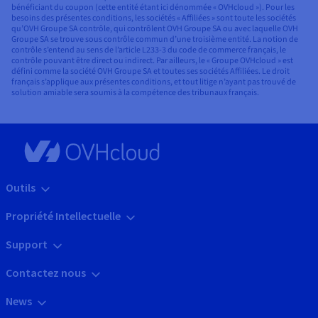
bénéficiant du coupon (cette entité étant ici dénommée « OVHcloud »). Pour les
besoins des présentes conditions, les sociétés « Affiliées » sont toute les sociétés
qu’OVH Groupe SA contrôle, qui contrôlent OVH Groupe SA ou avec laquelle OVH
Groupe SA se trouve sous contrôle commun d’une troisième entité. La notion de
contrôle s’entend au sens de l’article L233-3 du code de commerce français, le
contrôle pouvant être direct ou indirect. Par ailleurs, le « Groupe OVHcloud » est
défini comme la société OVH Groupe SA et toutes ses sociétés Affiliées. Le droit
français s’applique aux présentes conditions, et tout litige n’ayant pas trouvé de
solution amiable sera soumis à la compétence des tribunaux français.
Outils
Propriété Intellectuelle
Support
Contactez nous
News