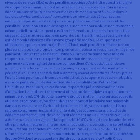
niveaux de services (SLA) et des pénalités associées ; c’est-à-dire que si le titulaire
du coupon consomme un montant inférieur ou égal au coupon pour un mois
donné, aucune pénalité ne sera versé en cas de manquement à un SLA dans le
cadre du service, tandis que s’il consomme un montant supérieur, seul les
montants payés au-delà du coupon seront pris en compte dans le calcul des
pénalités. Le coupon est non échangeable, non remboursable, et non revendable,
même partiellement. Il ne peut pas être cédé, vendu ou transmis à quelque titre
que ce soit, de manière gratuite ou payante, à un tiers (il n’est pas cessible entre
entités morales distinctes d’un même groupe de société). Le coupon n’est
utilisable que pour un seul projet Public Cloud, mais peut être utilisé en une ou
plusieurs fois pour ce projet, en complément si nécessaire avec un autre moyen de
paiement, jusqu’à l’épuisement du solde ou l’arrivée du terme de validité du
coupon. Pour utiliser ce coupon, le titulaire doit disposer d’un moyen de
paiement valide enregistré dans son compte client OVHcloud. A partir de son
activation dans le compte client du titulaire, le coupon est valide pendant une
période d’un (1) mois et est déduit automatiquement des factures liées au projet
Public Cloud pour lequel le coupon a été activé. Le coupon n’est pas remplaçable
en cas de perte, de vol, de destruction, de fin de validité ou d’utilisation
frauduleuse. Par ailleurs, en cas de non-respect des présentes conditions ou
d’utilisation frauduleuse (notamment utilisation de multiples coupons pour une
même personne), OVHcloud se réserve le droit de mettre fin aux services souscrits
utilisant les coupons, et/ou d’annuler les coupons, et le titulaire sera redevable
dans tous les cas envers OVHcloud du paiement intégral des montants lié aux
services consommés, incluant le montant du/des coupons, sans préjudice du
dédommagement qu’OVHcloud pourrait réclamer. Dans les limites de ce qui est
autorisé par les lois en vigueur, la responsabilité d’OVHcloud dans le cadre de cette
offre promotionnelle est limité au montant du coupon. Les coupons seront établis
et délivrés par les sociétés Affiliées d’OVH Groupe SA (537 407 926 RCS Lille
Métropole, 2 rue Kellermann, 59100 Roubaix, France), en fonction de la société du
Groupe OVHcloud avec laquelle le titulaire contracte le service Public Cloud