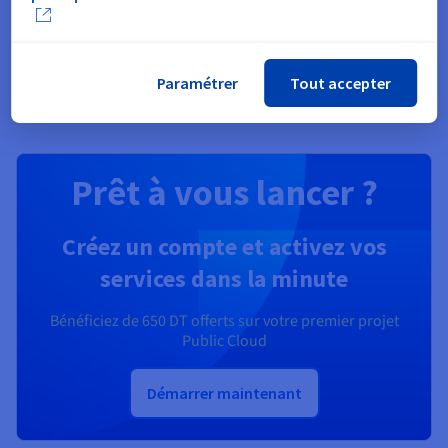
Découvrir Solutions Identité, sécurité et opérations
Paramétrer
Tout accepter
Prêt à vous lancer ?
Créez un compte et activez vos
services dans la minute
Bénéficiez de
650 DT
offerts sur votre premier projet
Public Cloud
Démarrer maintenant