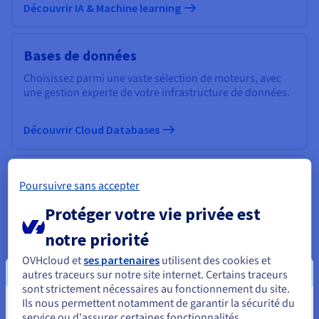
Découvrir IA & Machine learning
Bases de données
Choisissez parmi une vaste sélection de moteurs, avec
une gestion experte de votre infrastructure de données.
Découvrir Cloud Databases
Analytics
Poursuivre sans accepter
Capitalisez sur vos données et déployez votre data stack
Protéger votre vie privée est
et vos applications avec une infrastructure managée et
open source.
notre priorité
OVHcloud et
ses partenaires
utilisent des cookies et
Découvrir Cloud Analytics
autres traceurs sur notre site internet. Certains traceurs
sont strictement nécessaires au fonctionnement du site.
Ils nous permettent notamment de garantir la sécurité du
Vous semblez être localisé en États-
Data Platform
service ou d'assurer certaines fonctionnalités