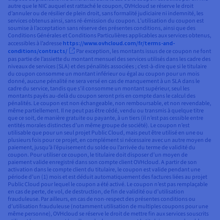
autre que le NIC auquel est rattaché le coupon, OVHcloud se réserve le droit
d’annuler ou de résilier de plein droit, sans formalité judiciaire ni indemnité, les
services obtenus ainsi, sans ré-émission du coupon. L’utilisation du coupon est
soumise à l’acceptation sans réserve des présentes conditions, ainsi que des
Conditions Générales et Conditions Particulières applicables aux services obtenus,
accessibles à l’adresse
https://www.ovhcloud.com/fr/terms-and-
conditions/contracts/
Par exception, les montants issus de ce coupon ne font
pas partie de l’assiette du montant mensuel des services utilisés dans les cadre des
niveaux de services (SLA) et des pénalités associées ; c’est-à-dire que si le titulaire
du coupon consomme un montant inférieur ou égal au coupon pour un mois
donné, aucune pénalité ne sera versé en cas de manquement à un SLA dans le
cadre du service, tandis que s’il consomme un montant supérieur, seul les
montants payés au-delà du coupon seront pris en compte dans le calcul des
pénalités. Le coupon est non échangeable, non remboursable, et non revendable,
même partiellement. Il ne peut pas être cédé, vendu ou transmis à quelque titre
que ce soit, de manière gratuite ou payante, à un tiers (il n’est pas cessible entre
entités morales distinctes d’un même groupe de société). Le coupon n’est
utilisable que pour un seul projet Public Cloud, mais peut être utilisé en une ou
plusieurs fois pour ce projet, en complément si nécessaire avec un autre moyen de
paiement, jusqu’à l’épuisement du solde ou l’arrivée du terme de validité du
coupon. Pour utiliser ce coupon, le titulaire doit disposer d’un moyen de
paiement valide enregistré dans son compte client OVHcloud. A partir de son
activation dans le compte client du titulaire, le coupon est valide pendant une
période d’un (1) mois et est déduit automatiquement des factures liées au projet
Public Cloud pour lequel le coupon a été activé. Le coupon n’est pas remplaçable
en cas de perte, de vol, de destruction, de fin de validité ou d’utilisation
frauduleuse. Par ailleurs, en cas de non-respect des présentes conditions ou
d’utilisation frauduleuse (notamment utilisation de multiples coupons pour une
même personne), OVHcloud se réserve le droit de mettre fin aux services souscrits