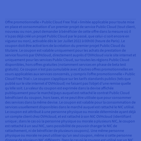
Offre promotionnelle « Public Cloud Free Trial » limitée applicable pour toute mise
en place et consommation d’un premier projet de service Public Cloud (tout client,
nouveau ou non, peut demander à bénéficier de cette offre dans la mesure où il
n’a pas déjà créé un projet Public Cloud par le passé, que celui-ci soit encore en
vigueur ou non), activable dès le 1er Juillet 2022 à 00h00 (heure de Paris). Le
coupon doit être activé lors de la création du premier projet Public Cloud du
titulaire. Le coupon est valable uniquement pour les achats de prestation de
service fournis par OVHcloud, directement auprès d’OVHcloud via le site internet et
uniquement pour les services Public Cloud, sur toutes les régions Public Cloud
disponibles, hors offres gratuites (notamment services en phase de beta test
gratuits). Ce coupon n’est pas cumulable avec d’autres offres promotionnelles en
cours applicables aux services concernés, y compris l’offre promotionnelle « Public
Cloud Free Trial ». Le coupon s’applique sur les tarifs standards publics (tels que
publié sur le site internet d’OVHcloud) ne faisant pas l’objet d’une remise quelle
qu’elle soit. La valeur du coupon est exprimée dans la devise affichée
publiquement pour le marché/pays auquel est rattaché le contrat Public Cloud
bénéficiant du coupon, hors taxes, et ne peut être utilisée que pour consommer
des services dans la même devise. Le coupon est valable pour la consommation de
services usuellement disponibles dans le marché auquel est rattaché le NIC utilisé.
Le coupon est attribué à une personne physique ou morale déterminée ayant déjà
un compte client chez OVHcloud, et est rattaché à son NIC OVHcloud (identifiant
unique ; dans le cas où la personne physique ou morale a plusieurs NIC, le coupon
est rattaché à un seul NIC, sans possibilité de pouvoir changer le NIC de
rattachement, ni de bénéficier de plusieurs coupons). Une même personne
physique ou morale ne peut utiliser qu’un seul coupon, même si cette personne
dispose de plusieurs NIC différents. Dans le cas où le coupon est utilisé par un NIC