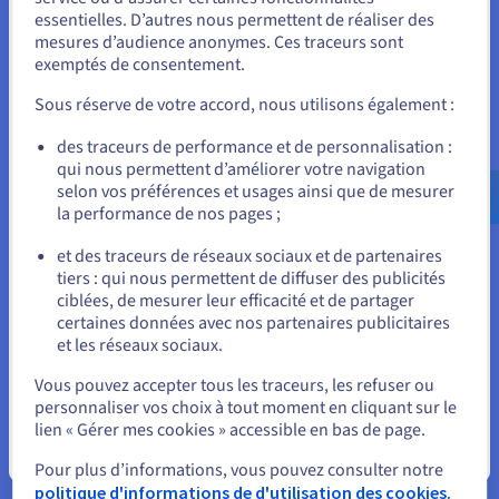
essentielles. D’autres nous permettent de réaliser des
Unis.
Réalisez et déployez vos projets Data & Analytics en un
mesures d’audience anonymes. Ces traceurs sont
temps record avec une solution complète, unifiée,
exemptés de consentement.
Pour commander, rendez-vous sur le site de votre pays (États-
collaborative et accessible à tous.
Unis) et créez un compte.
Sous réserve de votre accord, nous utilisons également :
Découvrir Data Platform
Allez sur le site États-Unis
des traceurs de performance et de personnalisation :
qui nous permettent d’améliorer votre navigation
us.ovhcloud.com/
Anglais
USD - $
selon vos préférences et usages ainsi que de mesurer
Informatique quantique
la performance de nos pages ;
ou
Explorez l’informatique quantique grâce à une
et des traceurs de réseaux sociaux et de partenaires
plateforme unifiée : simulez, testez et exécutez vos
tiers : qui nous permettent de diffuser des publicités
algorithmes sur des émulateurs et QPU en toute
Rester sur le site actuel
ciblées, de mesurer leur efficacité et de partager
simplicité.
certaines données avec nos partenaires publicitaires
et les réseaux sociaux.
Sélectionner un autre site web
Découvrir Quantum as a Service
Vous pouvez accepter tous les traceurs, les refuser ou
personnaliser vos choix à tout moment en cliquant sur le
lien « Gérer mes cookies » accessible en bas de page.
Identité, sécurité et opérations
Fermer
Pour plus d’informations, vous pouvez consulter notre
Sécurisez, gérez et monitorez vos services cloud chez
politique d'informations de d'utilisation des cookies.
OVHcloud