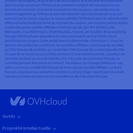
utilisant les coupons, et/ou d’annuler les coupons, et le titulaire sera redevable
dans tous les cas envers OVHcloud du paiement intégral des montants lié aux
services consommés, incluant le montant du/des coupons, sans préjudice du
dédommagement qu’OVHcloud pourrait réclamer. Dans les limites de ce qui est
autorisé par les lois en vigueur, la responsabilité d’OVHcloud dans le cadre de cette
offre promotionnelle est limité au montant du coupon. Les coupons seront établis
et délivrés par les sociétés Affiliées d’OVH Groupe SA (537 407 926 RCS Lille
Métropole, 2 rue Kellermann, 59100 Roubaix, France), en fonction de la société du
Groupe OVHcloud avec laquelle le titulaire contracte le service Public Cloud
bénéficiant du coupon (cette entité étant ici dénommée « OVHcloud »). Pour les
besoins des présentes conditions, les sociétés « Affiliées » sont toute les sociétés
qu’OVH Groupe SA contrôle, qui contrôlent OVH Groupe SA ou avec laquelle OVH
Groupe SA se trouve sous contrôle commun d’une troisième entité. La notion de
contrôle s’entend au sens de l’article L233-3 du code de commerce français, le
contrôle pouvant être direct ou indirect. Par ailleurs, le « Groupe OVHcloud » est
défini comme la société OVH Groupe SA et toutes ses sociétés Affiliées. Le droit
français s’applique aux présentes conditions, et tout litige n’ayant pas trouvé de
solution amiable sera soumis à la compétence des tribunaux français.
Outils
Propriété Intellectuelle