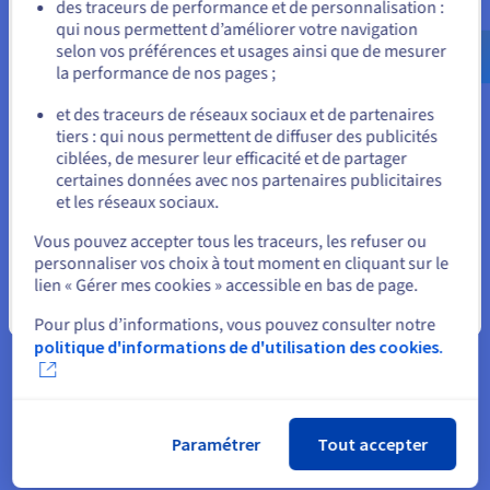
contrôle des flux de travail
Allez sur le site États-Unis
des traceurs de performance et de personnalisation :
qui nous permettent d’améliorer votre navigation
us.ovhcloud.com/
Anglais
USD - $
selon vos préférences et usages ainsi que de mesurer
la performance de nos pages ;
ou
et des traceurs de réseaux sociaux et de partenaires
tiers : qui nous permettent de diffuser des publicités
Rester sur le site actuel
Extensions, packs de comportement et flux de
ciblées, de mesurer leur efficacité et de partager
certaines données avec nos partenaires publicitaires
travail évolutifs
et les réseaux sociaux.
Sélectionner un autre site web
Les serveurs Bedrock s'appuient sur des packs de
Vous pouvez accepter tous les traceurs, les refuser ou
comportements et des add-ons plutôt que sur des mods Java
personnaliser vos choix à tout moment en cliquant sur le
traditionnels. Les opérateurs doivent valider la compatibilité
lien « Gérer mes cookies » accessible en bas de page.
des packs de ressources, les chaînes de dépendance du
Fermer
monde et la logique côté serveur pour garantir un
Pour plus d’informations, vous pouvez consulter notre
comportement prévisible. L'hébergement évolutif prend en
politique d'informations de d'utilisation des cookies.
charge les tests itératifs et le déploiement rapide à mesure
que de nouveaux packs sont introduits. Une performance de
calcul stable assure que les nouveaux scripts de
comportement ou routines d'IA ne dégradent pas la qualité de
simulation pour les joueurs et joueuses.
Paramétrer
Tout accepter