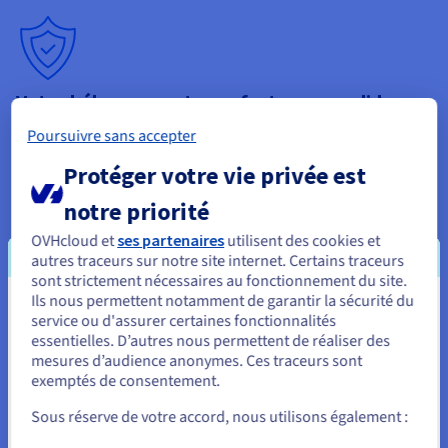
Votre hébergement, une forteresse solide
Notre Game DDoS Protection détecte les attaques basées sur
Poursuivre sans accepter
des protocoles de jeu et filtre efficacement le trafic
Protéger votre vie privée est
malveillant, vous permettant de vous concentrer sur votre
activité. Cette protection prend en charge des jeux populaires,
notre priorité
y compris Minecraft, Palworld, Counter-Strike 2, Rust, Arma 3,
ainsi que les logiciels Mumble et TeamSpeak. Le filtrage
OVHcloud et
ses partenaires
utilisent des cookies et
conscient du protocole assure des connexions Bedrock
autres traceurs sur notre site internet. Certains traceurs
interplateformes ininterrompues, même lors de pics
sont strictement nécessaires au fonctionnement du site.
importants de trafic réseau ou de tentatives de perturbation
Ils nous permettent notamment de garantir la sécurité du
Vous semblez être localisé en États-
ciblées.
service ou d'assurer certaines fonctionnalités
essentielles. D’autres nous permettent de réaliser des
Unis.
mesures d’audience anonymes. Ces traceurs sont
exemptés de consentement.
Pour commander, rendez-vous sur le site de votre pays (États-
Unis) et créez un compte.
Personnalisation avancée et
Sous réserve de votre accord, nous utilisons également :