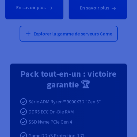
En savoir plus
En savoir plus
Explorer la gamme de serveurs Game
Pack tout-en-un : victoire
garantie 🏆
Série ADM Ryzen™ 9000X3D "Zen 5"
DDR5 ECC On-Die RAM
SSD Nvme PCIe Gen 4
Game DDoS Protection (L7)