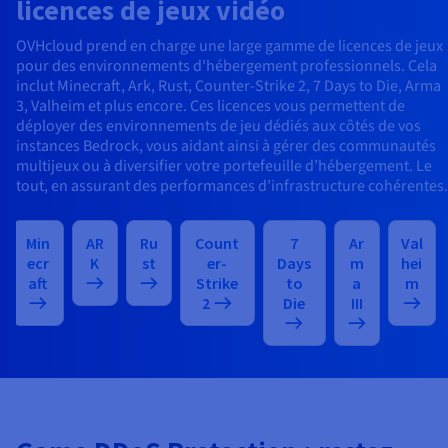
licences de jeux vidéo
OVHcloud prend en charge une large gamme de licences de jeux
pour des environnements d'hébergement professionnels. Cela
inclut Minecraft, Ark, Rust, Counter-Strike 2, 7 Days to Die, Arma
3, Valheim et plus encore. Ces licences vous permettent de
déployer des environnements de jeu dédiés aux côtés de vos
instances Bedrock, vous aidant ainsi à gérer des communautés
multijeux ou à diversifier votre portefeuille d’hébergement. Le
tout, en assurant des performances d’infrastructure cohérentes.
Min
AR
Ru
Count
7
Ar
Val
ecr
K
st
er-
Days
m
hei
aft
Strike
to
a
m
2
Die
III