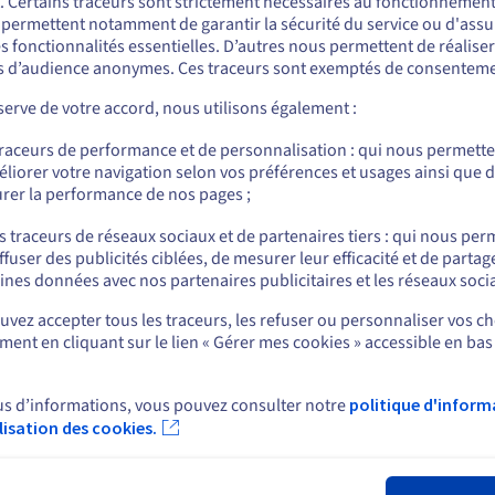
. Certains traceurs sont strictement nécessaires au fonctionnement 
ous semblez être localisé en États-Unis.
compétitifs et e-sport
mu
s permettent notamment de garantir la sécurité du service ou d'assu
s fonctionnalités essentielles. D’autres nous permettent de réalise
re
Hébergez vos compétitions CS2, TrackMania
Vo
r commander, rendez-vous sur le site de votre pays (États-Unis) et créez un
 d’audience anonymes. Ces traceurs sont exemptés de consenteme
mpte.
z à
ou autres jeux PVP avec un grand nombre de
d'
e
gamers par hôte. Définissez vos
Ga
erve de votre accord, nous utilisons également :
environnements, déployez-les et laissez-nous
de
Allez sur le site États-Unis
faire le reste.
lic
traceurs de performance et de personnalisation : qui nous permett
us.ovhcloud.com/
bare-metal
Anglais
USD - $
liorer votre navigation selon vos préférences et usages ainsi que 
rer la performance de nos pages ;
ou
s traceurs de réseaux sociaux et de partenaires tiers : qui nous per
ffuser des publicités ciblées, de mesurer leur efficacité et de partag
Rester sur le site actuel
ines données avec nos partenaires publicitaires et les réseaux soci
rt
News
vez accepter tous les traceurs, les refuser ou personnaliser vos ch
ent en cliquant sur le lien « Gérer mes cookies » accessible en bas
Sélectionner un autre site web
 d'aide
Espace presse
s
Blog
e d'apprentissage
us d’informations, vous pouvez consulter notre
politique d'inform
Réseaux sociaux
ire
ilisation des cookies.
unauté OVHcloud
Fer
ux de support