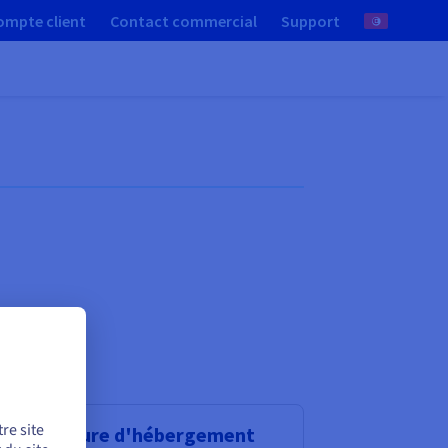
ompte client
Contact commercial
Support
re site
frastructure d'hébergement