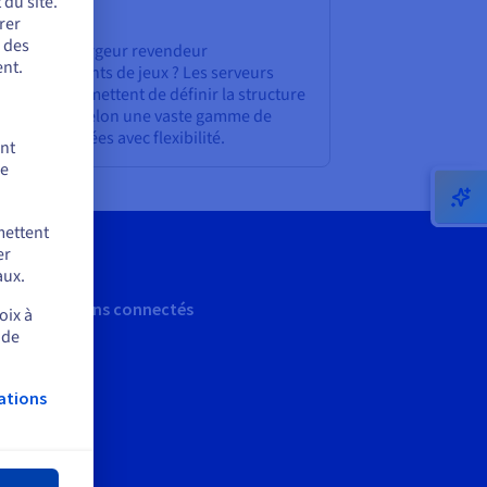
du site.
ltijeux
rer
r des
us êtes hébergeur revendeur
nt.
environnements de jeux ? Les serveurs
me vous permettent de définir la structure
 votre offre selon une vaste gamme de
ences protégées avec flexibilité.
ent
de
mettent
er
aux.
Restons connectés
oix à
 de
ations
mer