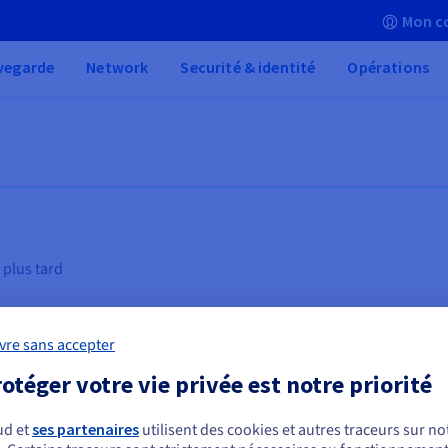
Mon c
vegarde
Network
Securité & identité
Opérations
 plus tard
vre sans accepter
otéger votre vie privée est notre priorité
ud et
ses partenaires
utilisent des cookies et autres traceurs sur not
 à
Hébergement de serveurs
In