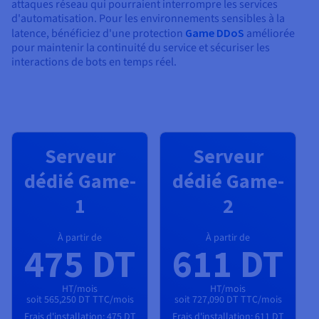
attaques réseau qui pourraient interrompre les services
d'automatisation. Pour les environnements sensibles à la
latence, bénéficiez d'une protection
Game DDoS
améliorée
pour maintenir la continuité du service et sécuriser les
interactions de bots en temps réel.
Serveur
Serveur
dédié Game-
dédié Game-
1
2
À partir de
À partir de
475 DT
611 DT
HT/mois
HT/mois
soit 565,250 DT TTC/mois
soit 727,090 DT TTC/mois
Frais d'installation:
475 DT
Frais d'installation:
611 DT