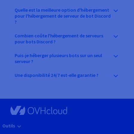
Quelle est la meilleure option d'hébergement
pour l'hébergement de serveur de bot Discord
?
Combien coûte l'hébergement de serveurs
pour bots Discord ?
Puis-je héberger plusieurs bots sur un seul
serveur ?
Une disponibilité 24/7 est-elle garantie ?
Outils