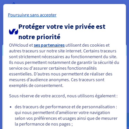
Poursuivre sans accepter
Protéger votre vie privée est
Disponibilité garantie par SLA
notre priorité
Comptez sur une infrastructure conçue pour une haute
disponibilité avec un SLA de 99,90 %. Offrez des services
OVHcloud et
ses partenaires
utilisent des cookies et
d'hébergement de serveurs de bots Discord professionnels
autres traceurs sur notre site internet. Certains traceurs
avec des engagements de disponibilité clairs pour vos
sont strictement nécessaires au fonctionnement du site.
contrats de revendeur.
Ils nous permettent notamment de garantir la sécurité du
Vous semblez être localisé en États-
service ou d'assurer certaines fonctionnalités
essentielles. D’autres nous permettent de réaliser des
Unis.
mesures d’audience anonymes. Ces traceurs sont
exemptés de consentement.
Pour commander, rendez-vous sur le site de votre pays (États-
Unis) et créez un compte.
Sous réserve de votre accord, nous utilisons également :
Allez sur le site États-Unis
des traceurs de performance et de personnalisation :
Options d'hébergement de bot
qui nous permettent d’améliorer votre navigation
us.ovhcloud.com/
Anglais
USD - $
selon vos préférences et usages ainsi que de mesurer
Discord
la performance de nos pages ;
ou