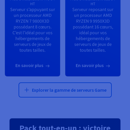
HT
HT
Serveur s’appuyant sur
Serveur reposant sur
un processeur
AMD
un processeur
AMD
RYZEN 7 9800X3D
RYZEN 9 9950X3D
possédant
8
cœurs.
possédant
16
cœurs,
C’est l’idéal pour vos
idéal pour vos
hébergements de
hébergements de
serveurs de jeux de
serveurs de jeux de
toutes tailles.
toutes tailles.
En savoir plus
En savoir plus
Explorer la gamme de serveurs Game
Pack tout-en-un : victoire