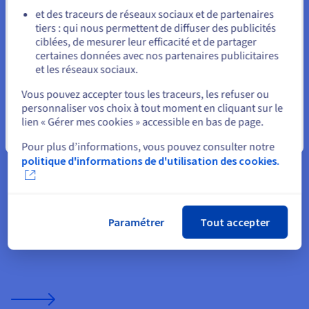
et des traceurs de réseaux sociaux et de partenaires
tiers : qui nous permettent de diffuser des publicités
Rester sur le site actuel
ciblées, de mesurer leur efficacité et de partager
certaines données avec nos partenaires publicitaires
et les réseaux sociaux.
Serveur dédié vs hébergement VPS
Sélectionner un autre site web
Vous pouvez accepter tous les traceurs, les refuser ou
Une infrastructure dédiée offre une isolation maximale et des
personnaliser vos choix à tout moment en cliquant sur le
performances constantes pour l'hébergement de serveurs de
lien « Gérer mes cookies » accessible en bas de page.
bots Discord en production. Les ressources ne sont pas
Fermer
partagées, garantissant une utilisation prévisible du CPU et de
Pour plus d’informations, vous pouvez consulter notre
la mémoire. Pour les déploiements plus petits,
politique d'informations de d'utilisation des cookies.
l'hébergement VPS
offre une alternative économique. Cela
permet aux revendeurs de lancer plusieurs services de bots
légers avant de passer à des serveurs dédiés à mesure que la
demande augmente.
Paramétrer
Tout accepter