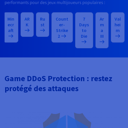
performants pour des jeux multijoueurs populaires :
Min
AR
Ru
Count
7
Ar
Val
ecr
K
st
er-
Days
m
hei
aft
Strike
to
a
m
2
Die
III
Game DDoS Protection : restez
protégé des attaques