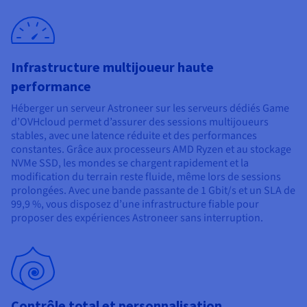
Documentation
Tarifs
Roadmap & Changelog
Disponibilités par régions
Roadmap & Changelog
Documentation
Roadmap & Changelog
Infrastructure multijoueur haute
performance
Héberger un serveur Astroneer sur les serveurs dédiés Game
d’OVHcloud permet d’assurer des sessions multijoueurs
stables, avec une latence réduite et des performances
constantes. Grâce aux processeurs AMD Ryzen et au stockage
NVMe SSD, les mondes se chargent rapidement et la
modification du terrain reste fluide, même lors de sessions
prolongées. Avec une bande passante de 1 Gbit/s et un SLA de
99,9 %, vous disposez d’une infrastructure fiable pour
proposer des expériences Astroneer sans interruption.
Contrôle total et personnalisation