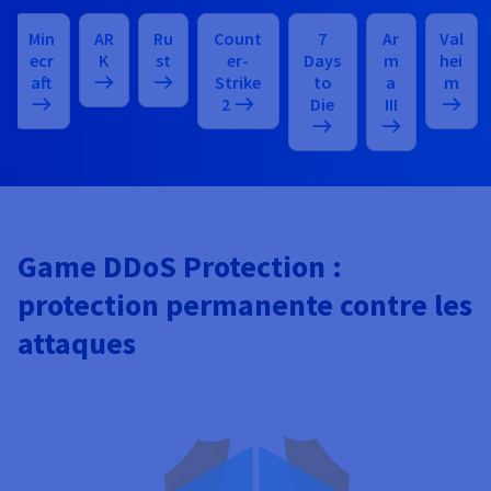
Min
AR
Ru
Count
7
Ar
Val
ecr
K
st
er-
Days
m
hei
aft
Strike
to
a
m
2
Die
III
Game DDoS Protection :
protection permanente contre les
attaques