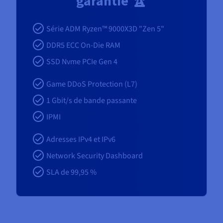
garantie 🏆
Série ADM Ryzen™ 9000X3D "Zen 5"
DDR5 ECC On-Die RAM
SSD Nvme PCIe Gen 4
Game DDoS Protection (L7)
1
Gbit/s de bande passante
IPMI
Adresses IPv4 et IPv6
Network Security Dashboard
SLA de 99,95 %