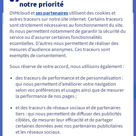
communautaires tels que Discord ou TeamSpeak.
notre priorité
OVHcloud et
ses partenaires
utilisent des cookies et
autres traceurs sur notre site internet. Certains traceurs
sont strictement nécessaires au fonctionnement du site.
Ils nous permettent notamment de garantir la sécurité du
Vous semblez être localisé en États-
service ou d'assurer certaines fonctionnalités
essentielles. D’autres nous permettent de réaliser des
Unis.
mesures d’audience anonymes. Ces traceurs sont
Configuration d'un serveur dédié
exemptés de consentement.
Pour commander, rendez-vous sur le site de votre pays (États-
Unis) et créez un compte.
Astroneer
Sous réserve de votre accord, nous utilisons également :
Allez sur le site États-Unis
des traceurs de performance et de personnalisation :
qui nous permettent d’améliorer votre navigation
us.ovhcloud.com/
Anglais
USD - $
selon vos préférences et usages ainsi que de mesurer
la performance de nos pages ;
ou
et des traceurs de réseaux sociaux et de partenaires
Configuration requise et préparation
tiers : qui nous permettent de diffuser des publicités
Rester sur le site actuel
Pour héberger un serveur Astroneer, vous avez besoin d’un
ciblées, de mesurer leur efficacité et de partager
système d’exploitation 64 bits, d’au moins 8 Go de RAM et d’un
certaines données avec nos partenaires publicitaires
espace de stockage suffisant pour les sauvegardes et les
et les réseaux sociaux.
Sélectionner un autre site web