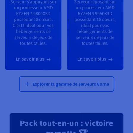
Serveur s’appuyant sur
Serveur reposant sur
un processeur
AMD
un processeur
AMD
RYZEN 7 9800X3D
RYZEN 9 9950X3D
possédant
8
cœurs.
possédant
16
cœurs,
C’est l’idéal pour vos
idéal pour vos
hébergements de
hébergements de
serveurs de jeux de
serveurs de jeux de
toutes tailles.
toutes tailles.
En savoir plus
En savoir plus
Explorer la gamme de serveurs Game
Pack tout-en-un : victoire