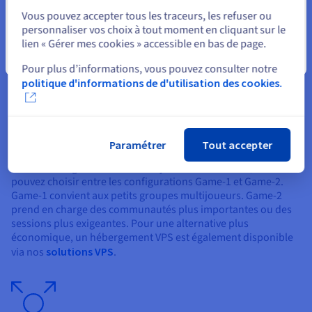
mises à jour. Un processeur quadricœur et une connexion
haut débit stable sont également recommandés. Nos serveurs
Vous pouvez accepter tous les traceurs, les refuser ou
Game dépassent ces exigences et permettent d’assurer des
personnaliser vos choix à tout moment en cliquant sur le
sessions multijoueurs optimales pour jusqu’à quatre joueurs
lien « Gérer mes cookies » accessible en bas de page.
par plateforme.
Fermer
Pour plus d’informations, vous pouvez consulter notre
politique d'informations de d'utilisation des cookies.
Choisir la bonne solution d’hébergement
Paramétrer
Tout accepter
Selon la charge et le nombre de joueurs simultanés, vous
pouvez choisir entre les configurations Game-1 et Game-2.
Game-1 convient aux petits groupes multijoueurs. Game-2
prend en charge des communautés plus importantes ou des
sessions plus exigeantes. Pour une alternative plus
économique, un hébergement VPS est également disponible
via nos
solutions VPS
.