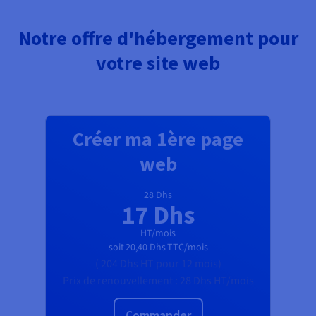
Notre offre d'hébergement pour
votre site web
Créer ma 1ère page
web
28 Dhs
17 Dhs
HT/mois
soit
20,40 Dhs
TTC/mois
(
204 Dhs
HT
pour 12 mois)
Prix de renouvellement :
28 Dhs
HT/mois
Commander