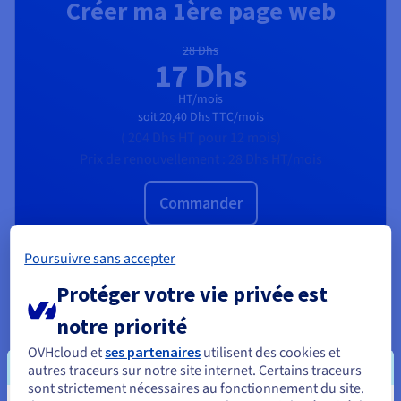
Créer ma 1ère page web
28 Dhs
17 Dhs
HT/mois
soit
20,40 Dhs
TTC/mois
(
204 Dhs
HT
pour 12 mois)
Prix de renouvellement :
28 Dhs
HT/mois
Commander
1 nom de domaine offert*
Poursuivre sans accepter
1 Go d'espace disque
2 adresses e-mail
Protéger votre vie privée est
WordPress installé
notre priorité
OVHcloud et
ses partenaires
utilisent des cookies et
autres traceurs sur notre site internet. Certains traceurs
sont strictement nécessaires au fonctionnement du site.