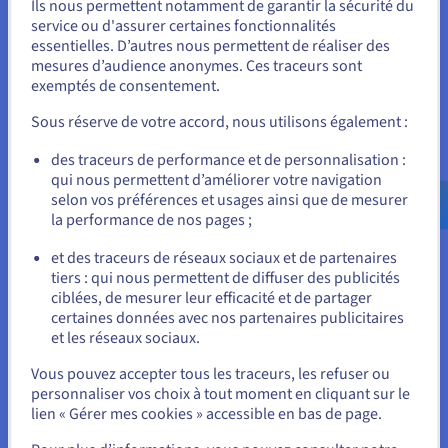
Ils nous permettent notamment de garantir la sécurité du
Les bonnes pratiques pour
Vous semblez être localisé en États-
service ou d'assurer certaines fonctionnalités
essentielles. D’autres nous permettent de réaliser des
Unis.
un site web CV efficace
mesures d’audience anonymes. Ces traceurs sont
exemptés de consentement.
Pour commander, rendez-vous sur le site de votre pays (États-
Unis) et créez un compte.
Sous réserve de votre accord, nous utilisons également :
Choisissez le bon nom de domaine
Il doit être court, facile à retenir et refléter votre
Allez sur le site États-Unis
des traceurs de performance et de personnalisation :
professionnalisme. Vérifiez sa disponibilité et optez pour une
qui nous permettent d’améliorer votre navigation
us.ovhcloud.com/
Anglais
USD - $
extension adéquate.
selon vos préférences et usages ainsi que de mesurer
la performance de nos pages ;
ou
Sécurisez votre site
La sécurité est primordiale. Assurez-vous de réaliser des
et des traceurs de réseaux sociaux et de partenaires
mises à jour régulières et d’utiliser des mots de passe forts.
tiers : qui nous permettent de diffuser des publicités
Rester sur le site actuel
Profitez également du certificat SSL et de la sécurité DNSSEC
ciblées, de mesurer leur efficacité et de partager
pour renforcer la protection de votre site.
certaines données avec nos partenaires publicitaires
et les réseaux sociaux.
Sélectionner un autre site web
Définissez vos objectifs
Vous pouvez accepter tous les traceurs, les refuser ou
Votre site web CV doit présenter vos compétences et
personnaliser vos choix à tout moment en cliquant sur le
expériences de la manière la plus claire possible. Incitez les
lien « Gérer mes cookies » accessible en bas de page.
visiteurs à vous contacter par e-mail, à télécharger votre CV ou
à consulter votre portfolio en ligne.
Fermer