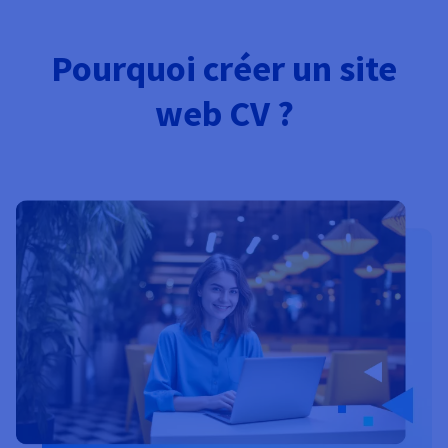
Documentation
Tarifs
Roadmap & Changelog
Disponibilités par régions
Roadmap & Changelog
Pourquoi créer un site
Documentation
Roadmap & Changelog
web CV ?