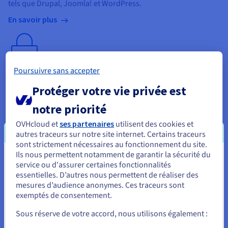
tels que Drupal, Joomla! et WordPress.
En savoir plus
Poursuivre sans accepter
Certificat SSL Let’s Encrypt
Protéger votre vie privée est
Pour plus de sécurité et un meilleur référencement, ce
certificat SSL est inclus avec l’ensemble de nos hébergements.
notre priorité
En savoir plus
OVHcloud et
ses partenaires
utilisent des cookies et
autres traceurs sur notre site internet. Certains traceurs
sont strictement nécessaires au fonctionnement du site.
Ils nous permettent notamment de garantir la sécurité du
Vous semblez être localisé en États-
service ou d'assurer certaines fonctionnalités
essentielles. D’autres nous permettent de réaliser des
Protection anti-DDoS
Unis.
mesures d’audience anonymes. Ces traceurs sont
Notre Anti-DDoS exclusif vous protège des attaques par déni
exemptés de consentement.
Pour commander, rendez-vous sur le site de votre pays (États-
de service distribuées.
Unis) et créez un compte.
Sous réserve de votre accord, nous utilisons également :
En savoir plus