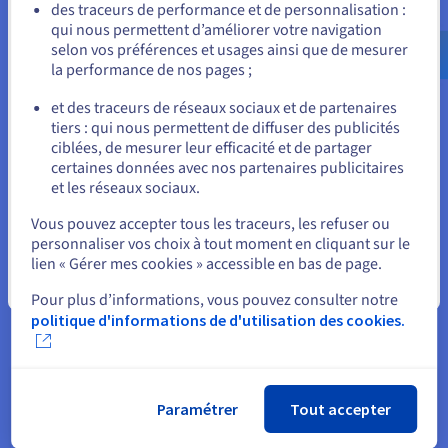
Allez sur le site États-Unis
des traceurs de performance et de personnalisation :
qui nous permettent d’améliorer votre navigation
us.ovhcloud.com/
Anglais
USD - $
selon vos préférences et usages ainsi que de mesurer
la performance de nos pages ;
ou
SQL Privé ou mutualisé
et des traceurs de réseaux sociaux et de partenaires
Créez autant de bases de données que vous le souhaitez.
tiers : qui nous permettent de diffuser des publicités
Rester sur le site actuel
Celles-ci allient évolutivité, performance et liberté de
ciblées, de mesurer leur efficacité et de partager
configuration.
certaines données avec nos partenaires publicitaires
et les réseaux sociaux.
En savoir plus
Sélectionner un autre site web
Vous pouvez accepter tous les traceurs, les refuser ou
personnaliser vos choix à tout moment en cliquant sur le
lien « Gérer mes cookies » accessible en bas de page.
Fermer
Pour plus d’informations, vous pouvez consulter notre
politique d'informations de d'utilisation des cookies.
Sauvegarde et restauration
Tous nos hébergements s’accompagnent d’un système de
sauvegarde automatique. Il vous permet de restaurer vos
fichiers et vos bases de données en cas de problème.
Paramétrer
Tout accepter
En savoir plus