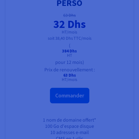
PERSO
63 Dhs
32 Dhs
HT/mois
soit
38,40 Dhs
TTC/mois
(
384 Dhs
HT
pour 12 mois)
Prix de renouvellement :
63 Dhs
HT/mois
Commander
1 nom de domaine offert*
100 Go
d'espace disque
10 adresses e-mail
CMS en 1-clic