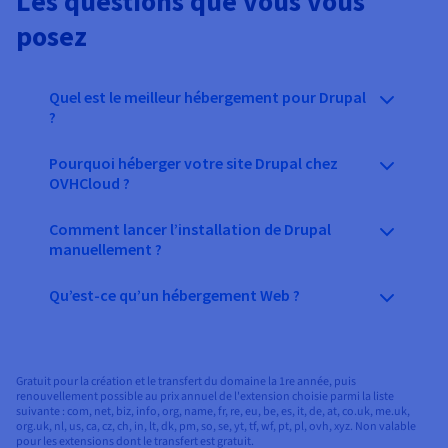
Les questions que vous vous
posez
Quel est le meilleur hébergement pour Drupal
?
Pourquoi héberger votre site Drupal chez
OVHCloud ?
Comment lancer l’installation de Drupal
manuellement ?
Qu’est-ce qu’un hébergement Web ?
Gratuit pour la création et le transfert du domaine la 1re année, puis
renouvellement possible au prix annuel de l'extension choisie parmi la liste
suivante : com, net, biz, info, org, name, fr, re, eu, be, es, it, de, at, co.uk, me.uk,
org.uk, nl, us, ca, cz, ch, in, lt, dk, pm, so, se, yt, tf, wf, pt, pl, ovh, xyz. Non valable
pour les extensions dont le transfert est gratuit.