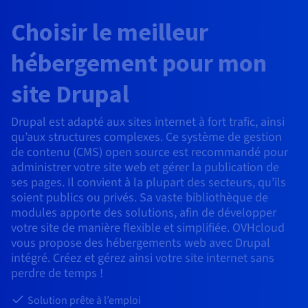
Roadmap & Changelog
AI Endpoints - Catalogue des modèles
Roadmap & Changelog
Roadmap & Changelog
Tarifs
Revendeurs
Tarifs
HYCU for OVHcloud
Choisir le meilleur
Guides et documentation
Managed HSM
Disponibilités par régions
MCP Server
Cloud Native
BGP Services
CDN Infrastructure
Bases de données additionnelles
Quantum
DISTRIBUER MON TRAFIC
USAGES
AI Endpoints - Bases API
Roadmap & Changelog
Tous les usages
Documentation
Guides et documentation
SAP HANA ON OVHCLOUD
hébergement pour mon
Load Balancer
Dedicated HSM
Roadmap & Changelog
Résilience et AZ
Conformité et certifications
AI & HPC
BGP Services
Option Certificats SSL
Sécurité
PROTECTION & SÉCURITÉ
AI Endpoints - Batch API
Tarifs
SAP HANA on Bare Metal
Roadmap & Changelog
site Drupal
Documentation
Disponibilités par régions
Infrastructure Anti-DDoS
Infrastructure Anti-DDoS
Grid computing
OPCP Packager
Option CDN
PROTECTION & SÉCURITÉ
Opérations
Roadmap & Changelog
Tarifs
Documentation
SAP HANA on Private Cloud
GPUS
Drupal est adapté aux sites internet à fort trafic, ainsi
Disponibilités par régions
Roadmap & Changelog
Protection Game DDoS
Virtualisation et conteneurisation
Infrastructure Anti-DDoS
qu’aux structures complexes. Ce système de gestion
CLOUD READY
USAGES
Nvidia H200
Développeurs
Documentation
Tarifs
de contenu (CMS) open source est recommandé pour
Roadmap & Changelog
Disponibilités par régions
Tarifs
Cloud ready
DNSSEC
Site web et application métier
DNSSEC
Comment créer un site web ?
administrer votre site web et gérer la publication de
Nvidia H100
Documentation
Documentation
ses pages. Il convient à la plupart des secteurs, qu’ils
Tarifs
Roadmap & Changelog
Roadmap & Changelog
Self-Service Portal, API & IaC
SSL Gateway
Tous les usages
SSL Gateway
Héberger votre site WordPress
soient publics ou privés. Sa vaste bibliothèque de
Régions
Nvidia L40S
modules apporte des solutions, afin de développer
Documentation
votre site de manière flexible et simplifiée. OVHcloud
IAM & Tenant Management
Créer mon site en 1 click
Roadmap & Changelog
Nvidia L4
vous propose des hébergements web avec Drupal
Documentation
Tarifs
Documentation
intégré. Créez et gérez ainsi votre site internet sans
Roadmap & Changelog
OS & licences
Roadmap & Changelog
Gouvernance & Quotas
Créer ma boutique en ligne
perdre de temps !
Toutes les GPUs →
Documentation
Roadmap & Changelog
Observabilité
Solution prête à l’emploi