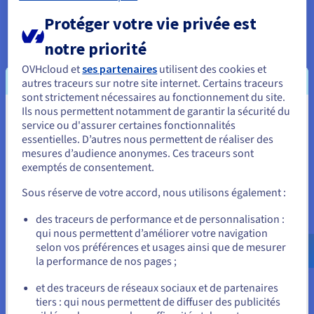
RGPD
Protéger votre vie privée est
Les fichiers stockés sur Google Drive ou Dropbox résident sur
des serveurs américains soumis au CLOUD Act. Sur un VPS
notre priorité
OVHcloud en France ou en Allemagne, vos données restent en
Europe sous le RGPD, conservées dans un datacenter jamais
OVHcloud et
ses partenaires
utilisent des cookies et
obligé de répondre à des ordonnances légales non
autres traceurs sur notre site internet. Certains traceurs
européennes. Pour les médecins, avocats, comptables et
sont strictement nécessaires au fonctionnement du site.
professionnels traitant des données confidentielles, cette
Ils nous permettent notamment de garantir la sécurité du
Vous semblez être localisé en États-
distinction n'est pas optionnelle. Notre
VPS protégé contre
service ou d'assurer certaines fonctionnalités
les DDoS
fournit la sécurité au niveau du réseau avec un
essentielles. D’autres nous permettent de réaliser des
Unis.
hébergement de datacenter conforme au RGPD.
mesures d’audience anonymes. Ces traceurs sont
exemptés de consentement.
Pour commander, rendez-vous sur le site de votre pays (États-
Données hébergées exclusivement dans le datacenter
Unis) et créez un compte.
européen OVHcloud de votre choix.
Sous réserve de votre accord, nous utilisons également :
Aucun accès tiers aux fichiers sans votre autorisation
Allez sur le site États-Unis
des traceurs de performance et de personnalisation :
explicite
qui nous permettent d’améliorer votre navigation
us.ovhcloud.com/
Anglais
USD - $
Le chiffrement de bout en bout est disponible pour les
selon vos préférences et usages ainsi que de mesurer
dossiers sensibles via l'application Nextcloud E2EE
la performance de nos pages ;
ou
Utilisateurs illimités à un coût mensuel fixe
et des traceurs de réseaux sociaux et de partenaires
Google Workspace facture au moins 6 euros par utilisateur et
tiers : qui nous permettent de diffuser des publicités
Rester sur le site actuel
par mois. Dropbox Business facture 15 euros par utilisateur.