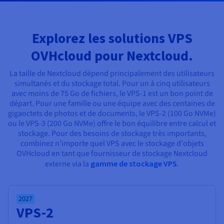
Documentation
Tarifs
Roadmap & Changelog
Disponibilités par régions
Roadmap & Changelog
Documentation
Explorez les solutions VPS
Roadmap & Changelog
OVHcloud pour Nextcloud.
La taille de Nextcloud dépend principalement des utilisateurs
simultanés et du stockage total. Pour un à cinq utilisateurs
avec moins de 75 Go de fichiers, le VPS-1 est un bon point de
départ. Pour une famille ou une équipe avec des centaines de
gigaoctets de photos et de documents, le VPS-2 (100 Go NVMe)
ou le VPS-3 (200 Go NVMe) offre le bon équilibre entre calcul et
stockage. Pour des besoins de stockage très importants,
combinez n'importe quel VPS avec le stockage d'objets
OVHcloud en tant que fournisseur de stockage Nextcloud
externe via la
gamme de stockage VPS
.
2027
VPS-2