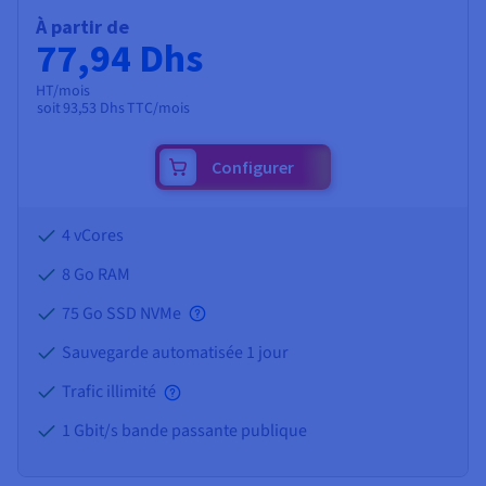
À partir de
77,94 Dhs
HT/mois
soit
93,53 Dhs
TTC/mois
Configurer
4 vCores
8 Go
RAM
75 Go SSD NVMe
Sauvegarde automatisée 1 jour
Trafic illimité
1 Gbit/s bande passante publique