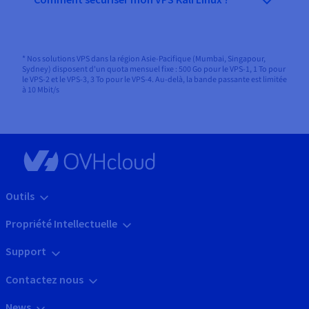
* Nos solutions VPS dans la région Asie-Pacifique (Mumbai, Singapour,
Sydney) disposent d'un quota mensuel fixe : 500 Go pour le VPS-1, 1 To pour
le VPS-2 et le VPS-3, 3 To pour le VPS-4. Au-delà, la bande passante est limitée
à 10 Mbit/s
Outils
Propriété Intellectuelle
Support
Contactez nous
News