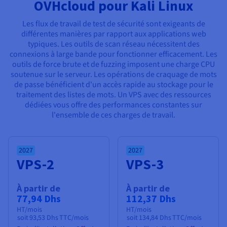
Documentation
OVHcloud pour Kali Linux
Tarifs
Roadmap & Changelog
Disponibilités par régions
Les flux de travail de test de sécurité sont exigeants de
Roadmap & Changelog
différentes manières par rapport aux applications web
Documentation
typiques. Les outils de scan réseau nécessitent des
Roadmap & Changelog
connexions à large bande pour fonctionner efficacement. Les
outils de force brute et de fuzzing imposent une charge CPU
soutenue sur le serveur. Les opérations de craquage de mots
de passe bénéficient d'un accès rapide au stockage pour le
traitement des listes de mots. Un VPS avec des ressources
dédiées vous offre des performances constantes sur
l'ensemble de ces charges de travail.
2027
2027
VPS-2
VPS-3
À partir de
À partir de
77,94 Dhs
112,37 Dhs
HT/mois
HT/mois
soit
93,53 Dhs
TTC/mois
soit
134,84 Dhs
TTC/mois