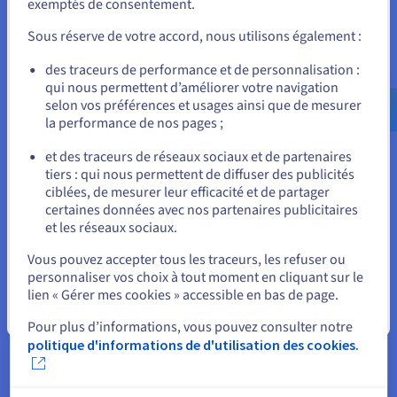
exemptés de consentement.
outils spécialisés, des scripts personnalisés et des versions
Pour commander, rendez-vous sur le site de votre pays (États-
spécifiques de cadres de sécurité qui peuvent ne pas être
Unis) et créez un compte.
Sous réserve de votre accord, nous utilisons également :
disponibles dans les dépôts standards. L'accès root à votre
VPS vous permet d'installer n'importe quel outil directement,
Allez sur le site États-Unis
des traceurs de performance et de personnalisation :
de compiler des exploits personnalisés à partir de la source et
qui nous permettent d’améliorer votre navigation
us.ovhcloud.com/
Anglais
USD - $
de configurer l'environnement système précisément pour
selon vos préférences et usages ainsi que de mesurer
correspondre à votre méthodologie de test. Ce contrôle sans
la performance de nos pages ;
restriction est essentiel pour les évaluations de sécurité
ou
professionnelles qui vont au-delà de ce que les outils
et des traceurs de réseaux sociaux et de partenaires
empaquetés peuvent accomplir seuls.
tiers : qui nous permettent de diffuser des publicités
Rester sur le site actuel
ciblées, de mesurer leur efficacité et de partager
certaines données avec nos partenaires publicitaires
et les réseaux sociaux.
Sélectionner un autre site web
Pourquoi Choisir OVHcloud pour
Vous pouvez accepter tous les traceurs, les refuser ou
personnaliser vos choix à tout moment en cliquant sur le
Votre VPS Kali Linux ?
lien « Gérer mes cookies » accessible en bas de page.
Fermer
Pour plus d’informations, vous pouvez consulter notre
politique d'informations de d'utilisation des cookies.
Performances stables et infrastructure