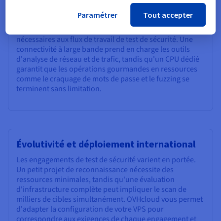
fiable
Paramétrer
Tout accepter
Les serveurs VPS OVHcloud fournissent les
performances réseau et les ressources informatiques
nécessaires aux flux de travail de test de sécurité. Une
connectivité à large bande prend en charge les outils
d'analyse de réseau et de trafic, tandis qu'un CPU dédié
garantit que les opérations gourmandes en ressources
comme le craquage de mots de passe et le fuzzing se
terminent sans limitation.
Évolutivité et déploiement international
Les engagements de test de sécurité varient en portée.
Un petit projet de reconnaissance nécessite des
ressources minimales, tandis qu'une évaluation
d'infrastructure complète peut impliquer le scan de
milliers de cibles simultanément. OVHcloud vous permet
d'adapter la configuration de votre VPS pour
correspondre aux exigences de chaque engagement et