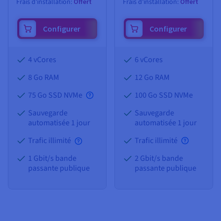
Frais d'installation:
Offert
Frais d'installation:
Offert
Configurer
Configurer
4 vCores
6 vCores
8 Go
RAM
12 Go
RAM
75 Go SSD NVMe
100 Go SSD NVMe
Sauvegarde
Sauvegarde
automatisée 1 jour
automatisée 1 jour
Trafic illimité
Trafic illimité
1 Gbit/s bande
2 Gbit/s bande
passante publique
passante publique