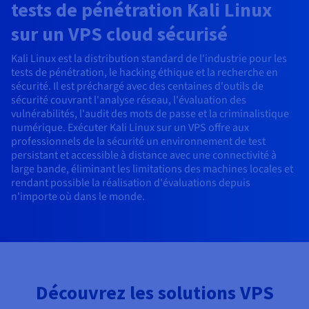
Roadmap & Changelog
tests de pénétration Kali Linux
AI Endpoints - Catalogue des modèles
Roadmap & Changelog
Roadmap & Changelog
Tarifs
Revendeurs
Tarifs
HYCU for OVHcloud
sur un VPS cloud sécurisé
Guides et documentation
Managed HSM
Disponibilités par régions
MCP Server
Cloud Native
BGP Services
CDN Infrastructure
Bases de données additionnelles
Quantum
DISTRIBUER MON TRAFIC
USAGES
AI Endpoints - Bases API
Roadmap & Changelog
Tous les usages
Documentation
Guides et documentation
SAP HANA ON OVHCLOUD
Kali Linux est la distribution standard de l'industrie pour les
Load Balancer
Dedicated HSM
Roadmap & Changelog
Résilience et AZ
Conformité et certifications
AI & HPC
BGP Services
Option Certificats SSL
Sécurité
PROTECTION & SÉCURITÉ
tests de pénétration, le hacking éthique et la recherche en
AI Endpoints - Batch API
Tarifs
SAP HANA on Bare Metal
Roadmap & Changelog
sécurité. Il est préchargé avec des centaines d'outils de
Documentation
Disponibilités par régions
Infrastructure Anti-DDoS
Infrastructure Anti-DDoS
Grid computing
OPCP Packager
Option CDN
sécurité couvrant l'analyse réseau, l'évaluation des
PROTECTION & SÉCURITÉ
Opérations
Roadmap & Changelog
Tarifs
Documentation
vulnérabilités, l'audit des mots de passe et la criminalistique
SAP HANA on Private Cloud
GPUS
numérique. Exécuter Kali Linux sur un VPS offre aux
Disponibilités par régions
Roadmap & Changelog
Protection Game DDoS
Virtualisation et conteneurisation
Infrastructure Anti-DDoS
CLOUD READY
USAGES
professionnels de la sécurité un environnement de test
Nvidia H200
Développeurs
Documentation
Tarifs
persistant et accessible à distance avec une connectivité à
Roadmap & Changelog
Disponibilités par régions
Tarifs
Cloud ready
DNSSEC
Site web et application métier
DNSSEC
Comment créer un site web ?
large bande, éliminant les limitations des machines locales et
Nvidia H100
Documentation
Documentation
rendant possible la réalisation d'évaluations depuis
Tarifs
Roadmap & Changelog
Roadmap & Changelog
n'importe où dans le monde.
Self-Service Portal, API & IaC
SSL Gateway
Tous les usages
SSL Gateway
Héberger votre site WordPress
Régions
Nvidia L40S
Documentation
IAM & Tenant Management
Créer mon site en 1 click
Roadmap & Changelog
Nvidia L4
Documentation
Tarifs
Documentation
Roadmap & Changelog
OS & licences
Roadmap & Changelog
Gouvernance & Quotas
Créer ma boutique en ligne
Toutes les GPUs →
Documentation
Découvrez les solutions VPS
Roadmap & Changelog
Observabilité