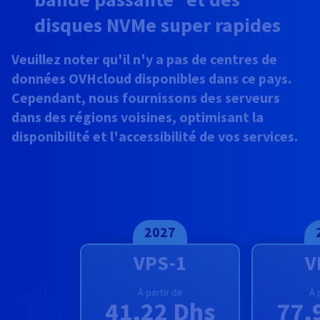
Documentation
Tarifs
Roadmap & Changelog
disques NVMe super rapides
Disponibilités par régions
Roadmap & Changelog
Documentation
Veuillez noter qu'il n'y a pas de centres de
Roadmap & Changelog
données OVHcloud disponibles dans ce pays.
Cependant, nous fournissons des serveurs
dans des régions voisines, optimisant la
disponibilité et l'accessibilité de vos services.
2027
VPS-1
V
À partir de
À 
41,22 Dhs
77,