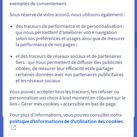
exemptés de consentement.
Pour commander, rendez-vous sur le site de votre pays (États-
Hébergez vos projets dans un environnement isolé et flexible.
Unis) et créez un compte.
Vous pouvez
monter en configuration en un clic
, depuis
Sous réserve de votre accord, nous utilisons également :
votre espace client.
Allez sur le site États-Unis
des traceurs de performance et de personnalisation :
qui nous permettent d’améliorer votre navigation
us.ovhcloud.com/
Anglais
USD - $
selon vos préférences et usages ainsi que de mesurer
la performance de nos pages ;
ou
et des traceurs de réseaux sociaux et de partenaires
tiers : qui nous permettent de diffuser des publicités
Simplicité et contrôle total
Rester sur le site actuel
ciblées, de mesurer leur efficacité et de partager
certaines données avec nos partenaires publicitaires
Pilotez votre VPS librement grâce à un accès root et à l’API
et les réseaux sociaux.
OVHcloud. Installez la
distribution de votre choix
et gérez
Sélectionner un autre site web
vos services via des outils comme Plesk ou cPanel.
Vous pouvez accepter tous les traceurs, les refuser ou
personnaliser vos choix à tout moment en cliquant sur le
lien « Gérer mes cookies » accessible en bas de page.
Fermer
Pour plus d’informations, vous pouvez consulter notre
politique d'informations de d'utilisation des cookies.
Trafic illimité