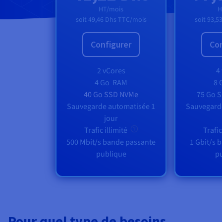
HT/mois
H
soit
49,46 Dhs
TTC/mois
soit
93,5
Configurer
Con
2 vCores
4
4 Go
RAM
8 
40 Go SSD NVMe
75 Go 
Sauvegarde automatisée 1
Sauvegard
jour
Trafic illimité
Trafic
500 Mbit/s bande passante
1 Gbit/s 
publique
p
Pour quel type de besoins