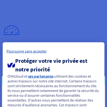
Des ressources optimisées au meilleur prix
Poursuivre sans accepter
Bénéficiez de ressources élevées à prix compétitif. Nos VPS,
Protéger votre vie privée est
équipés d’architectures modernes et de
stockage NVMe
,
garantissent rapidité et fiabilité.
notre priorité
OVHcloud et
ses partenaires
utilisent des cookies et
autres traceurs sur notre site internet. Certains traceurs
sont strictement nécessaires au fonctionnement du site.
Ils nous permettent notamment de garantir la sécurité du
Vous semblez être localisé en États-
service ou d'assurer certaines fonctionnalités
essentielles. D’autres nous permettent de réaliser des
Unis.
Un environnement isolé et évolutif
mesures d’audience anonymes. Ces traceurs sont