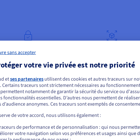
Environnement isolé
Configuration évoluti
vre sans accepter
otéger votre vie privée est notre priorité
ud et
ses partenaires
utilisent des cookies et autres traceurs sur not
. Certains traceurs sont strictement nécessaires au fonctionnement 
ous semblez être localisé en États-Unis.
s permettent notamment de garantir la sécurité du service ou d'assu
s fonctionnalités essentielles. D’autres nous permettent de réalise
r commander, rendez-vous sur le site de votre pays (États-Unis) et créez un
 d’audience anonymes. Ces traceurs sont exemptés de consenteme
mpte.
ptions pour votre VPS
erve de votre accord, nous utilisons également :
Allez sur le site États-Unis
traceurs de performance et de personnalisation : qui nous permett
us.ovhcloud.com/
vps
Anglais
USD - $
liorer votre navigation selon vos préférences et usages ainsi que 
SOFTWARE
RÉSEAU & IP
rer la performance de nos pages ;