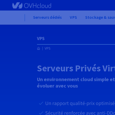
Skip to main content
Home
Serveurs dédiés
VPS
Stockage & sau
VPS
VPS
Serveurs Privés Vir
Un environnement cloud simple et
évoluer avec vous
Un rapport qualité-prix optimis
Sécurité renforcée avec anti-DD