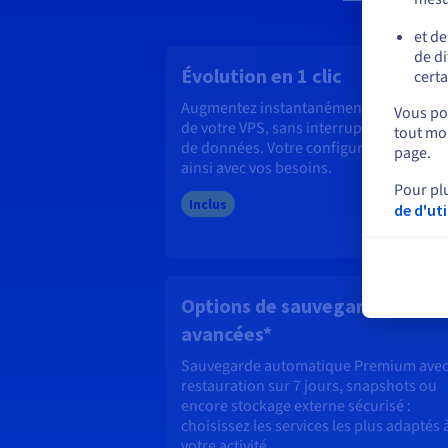
et de
de di
Évolution en 1 clic
certa
Augmentez instantanément les ressour
Vous pou
de votre VPS, sans interruption ni migra
tout mom
de données. Votre configuration grandi
page.
ainsi avec vos besoins.
Pour pl
Inclus
de d'ut
Options de sauvegarde
avancées*
Sauvegarde automatique Premium ave
restauration sur 7 jours, snapshots ou
encore stockage externe sécurisé :
choisissez les services les plus adaptés 
votre activité.