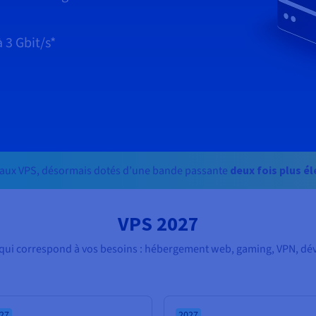
à
3 Gbit/s
*
aux VPS, désormais dotés d’une bande passante
deux fois plus é
VPS 2027
n qui correspond à vos besoins : hébergement web, gaming, VPN, dé
27
2027