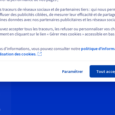
ou
s traceurs de réseaux sociaux et de partenaires tiers : qui nous per
ffuser des publicités ciblées, de mesurer leur efficacité et de partag
Rester sur le site actuel
Stockage NVMe ultra-rapide
Sa
ines données avec nos partenaires publicitaires et les réseaux soci
qu
ces
Tous nos VPS intègrent des disques NVMe,
vez accepter tous les traceurs, les refuser ou personnaliser vos ch
tion
offrant des vitesses jusqu'à 6 fois
ent en cliquant sur le lien « Gérer mes cookies » accessible en bas
Sélectionner un autre site web
Pour
t
supérieures aux SSD classiques. Idéal pour
don
les applications exigeantes en rapidité.
cha
us d’informations, vous pouvez consulter notre
politique d'inform
faci
Inclus
Sauf Local Zones
ilisation des cookies.
Fer
Inc
Paramétrer
Tout acce
c
à