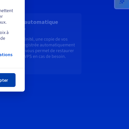
mettent
er
uvegarde automatique
aux.
otidienne*
oix à
 de
 plus de sérénité, une copie de vos
nées est enregistrée automatiquement
que jour. Elle vous permet de restaurer
ations
lement votre VPS en cas de besoin.
mer
lus
pter