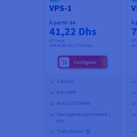
VPS-1
V
À partir de
À 
41,22 Dhs
7
HT/mois
HT
soit
49,46 Dhs
TTC/mois
soi
Configurer
2 vCores
4 Go
RAM
40 Go SSD NVMe
Sauvegarde automatisée 1
jour
Trafic illimité