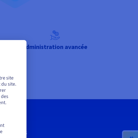
ve
Administration avancée
re site
du site.
rer
r des
nt.
ent
de
SERVICES