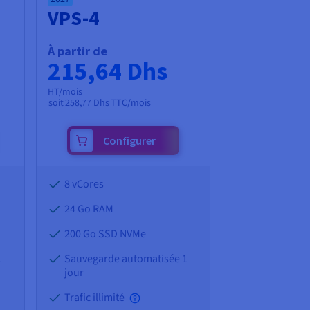
VPS-4
À partir de
215,64 Dhs
HT/mois
soit
258,77 Dhs
TTC/mois
Configurer
8 vCores
24 Go
RAM
200 Go SSD NVMe
1
Sauvegarde automatisée 1
jour
Trafic illimité