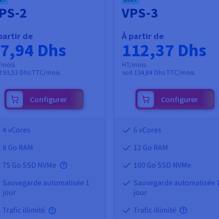
PS-2
VPS-3
partir de
À partir de
7,94 Dhs
112,37 Dhs
/mois
HT/mois
t
93,53 Dhs
TTC/mois
soit
134,84 Dhs
TTC/mois
Configurer
Configurer
4 vCores
6 vCores
8 Go
RAM
12 Go
RAM
75 Go SSD NVMe
100 Go SSD NVMe
Sauvegarde automatisée 1
Sauvegarde automatisée 
jour
jour
Trafic illimité
Trafic illimité