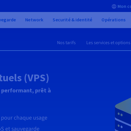
Mon c
vegarde
Network
Securité & identité
Opérations
Nos tarifs
Les services et options
tuels (VPS)
 performant, prêt à
é pour chaque usage
oS et sauvegarde