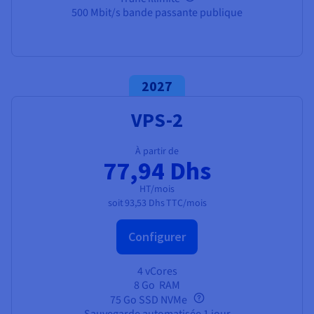
500 Mbit/s bande passante publique
2027
VPS-2
À partir de
77,94 Dhs
HT/mois
soit
93,53 Dhs
TTC/mois
Configurer
4 vCores
8 Go
RAM
75 Go SSD NVMe
Sauvegarde automatisée 1 jour