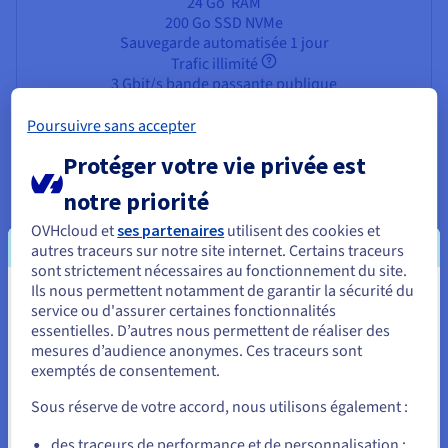
24 Go
RAM
200 Go SSD NVMe
Sauvegarde automatisée 1 jour
Trafic illimité
3 Gbit/s bande passante publique
Poursuivre sans accepter
Protéger votre vie privée est
notre priorité
Avantages d'héberger votre VPS
OVHcloud et
ses partenaires
utilisent des cookies et
autres traceurs sur notre site internet. Certains traceurs
en Autriche
sont strictement nécessaires au fonctionnement du site.
Ils nous permettent notamment de garantir la sécurité du
En combinant l'infrastructure d'OVHcloud avec les nouvelles
Vous semblez être localisé en États-
service ou d'assurer certaines fonctionnalités
Zones Locales, votre hébergement VPS Autriche offre des
essentielles. D’autres nous permettent de réaliser des
Unis.
avantages uniques :
mesures d’audience anonymes. Ces traceurs sont
exemptés de consentement.
Pour commander, rendez-vous sur le site de votre pays (États-
Latence ultra-faible pour Vienne et au-delà – Avec les
Unis) et créez un compte.
Zones Locales, votre VPS est physiquement déployé en
Sous réserve de votre accord, nous utilisons également :
Autriche. Les applications, sites web et API hébergés ici
répondent plus rapidement, offrant aux utilisateurs une
Allez sur le site États-Unis
des traceurs de performance et de personnalisation :