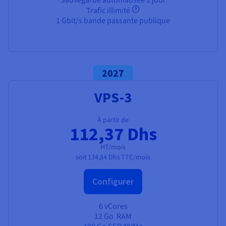
Trafic illimité
1 Gbit/s bande passante publique
2027
VPS-3
À partir de
112,37 Dhs
HT/mois
soit
134,84 Dhs
TTC/mois
Configurer
6 vCores
12 Go
RAM