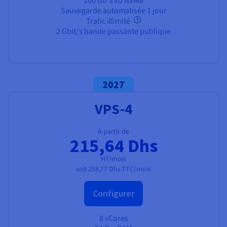
100 Go SSD NVMe
Sauvegarde automatisée 1 jour
Trafic illimité
2 Gbit/s bande passante publique
2027
VPS-4
À partir de
215,64 Dhs
HT/mois
soit
258,77 Dhs
TTC/mois
Configurer
8 vCores