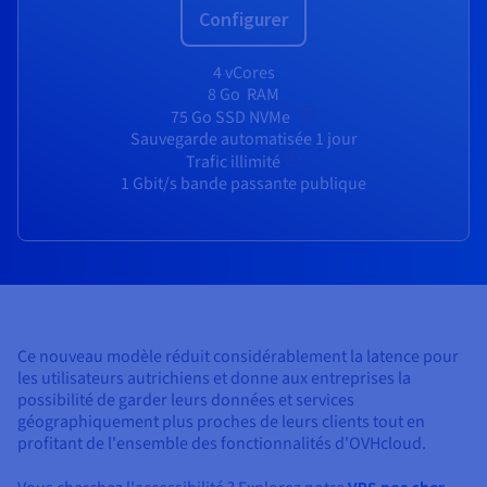
Documentation
Configurer
Tarifs
Roadmap & Changelog
Disponibilités par régions
Roadmap & Changelog
4 vCores
Documentation
8 Go
RAM
Roadmap & Changelog
75 Go SSD NVMe
Sauvegarde automatisée 1 jour
Trafic illimité
1 Gbit/s bande passante publique
Ce nouveau modèle réduit considérablement la latence pour
les utilisateurs autrichiens et donne aux entreprises la
possibilité de garder leurs données et services
géographiquement plus proches de leurs clients tout en
profitant de l'ensemble des fonctionnalités d'OVHcloud.
VPS pas cher