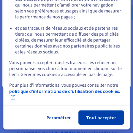
expérience plus fluide.
qui nous permettent d’améliorer votre navigation
us.ovhcloud.com/
Anglais
USD - $
Serveurs VPS haute performance – Chaque serveur VPS
selon vos préférences et usages ainsi que de mesurer
Autriche est équipé de RAM dédiée, de cœurs vCPU et de
la performance de nos pages ;
disques SSD NVMe. Parfait pour les sites de commerce
ou
électronique, les plateformes SaaS et les charges de
et des traceurs de réseaux sociaux et de partenaires
travail d'analyse.
tiers : qui nous permettent de diffuser des publicités
Rester sur le site actuel
Trafic illimité avec une évolutivité facile – Commencez
ciblées, de mesurer leur efficacité et de partager
petit et augmentez les ressources telles que la RAM, les
certaines données avec nos partenaires publicitaires
cœurs CPU ou l'espace disque en quelques clics.
et les réseaux sociaux.
OVHcloud facilite la commande de ressources à mesure
Sélectionner un autre site web
que vos projets évoluent.
Vous pouvez accepter tous les traceurs, les refuser ou
Hébergement local, conformité européenne – Héberger
personnaliser vos choix à tout moment en cliquant sur le
en Autriche signifie s'aligner sur le RGPD et les lois
lien « Gérer mes cookies » accessible en bas de page.
autrichiennes sur la protection des données, tout en
Fermer
bénéficiant de la sécurité cloud par conception
Pour plus d’informations, vous pouvez consulter notre
d'OVHcloud.
politique d'informations de d'utilisation des cookies.
Liberté de gestion – Gardez un contrôle total avec un
accès root, ou choisissez un
VPS non géré
pour
personnaliser votre environnement comme vous le
souhaitez.
Paramétrer
Tout accepter
Systèmes d'exploitation flexibles – Installez des
distributions Linux telles que Debian, Ubuntu, CentOS,
VPS Windows