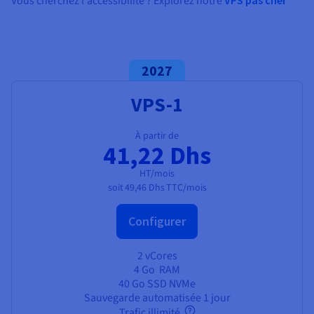
Vous cherchez l'accessibilité ? Explorez notre
2027
VPS-1
À partir de
41,22 Dhs
HT/mois
soit
49,46 Dhs
TTC/mois
Configurer
2 vCores
4 Go
RAM
40 Go SSD NVMe
Sauvegarde automatisée 1 jour
Trafic illimité