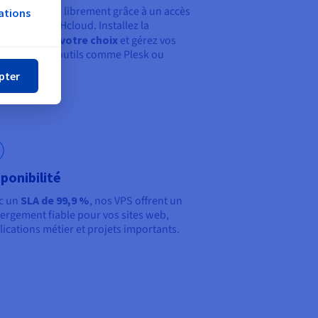
otez votre VPS librement grâce à un accès
ations
 et à l’API OVHcloud. Installez la
mer
tribution de votre choix
et gérez vos
vices via des outils comme Plesk ou
nel.
pter
sponibilité
c un
SLA de 99,9 %
, nos VPS offrent un
ergement fiable pour vos sites web,
lications métier et projets importants.