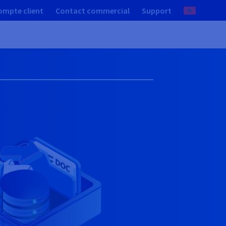
ompte client
Contact commercial
Support