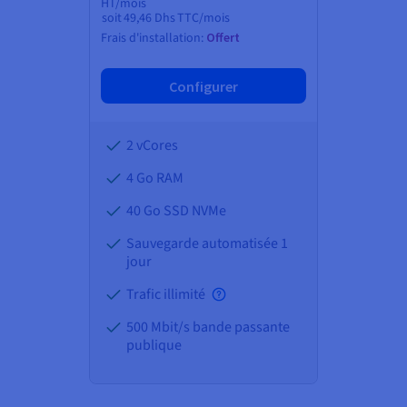
HT/mois
soit
49,46 Dhs
TTC/mois
Frais d'installation:
Offert
Configurer
2 vCores
4 Go
RAM
40 Go SSD NVMe
Sauvegarde automatisée 1
jour
Trafic illimité
500 Mbit/s bande passante
publique