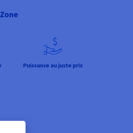
 Zone
e
Puissance au juste prix
é des