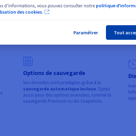
évolutif
Pil
us d’informations, vous pouvez consulter notre
politique d'inform
root
Hébergez vos projets dans un
ilisation des cookies.
Fer
dis
environnement isolé et flexible. Vous
ures
ser
pouvez
monter en configuration en un
cPa
clic
, depuis votre espace client.
Paramétrer
Tout acce
Options de sauvegarde
Di
Vos données sont protégées grâce à la
Ave
sauvegarde automatique incluse
. Optez
héb
es
aussi pour des options avancées, comme la
app
sauvegarde Premium ou les snapshots.