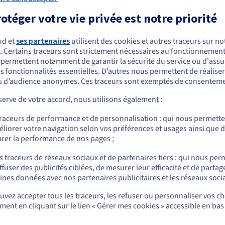
otéger votre vie privée est notre priorité
fficaces.
ones.
ud et
ses partenaires
utilisent des cookies et autres traceurs sur not
Linux.
. Certains traceurs sont strictement nécessaires au fonctionnement 
ous semblez être localisé en États-Unis.
s permettent notamment de garantir la sécurité du service ou d'assu
s fonctionnalités essentielles. D’autres nous permettent de réalise
r commander, rendez-vous sur le site de votre pays (États-Unis) et créez un
 d’audience anonymes. Ces traceurs sont exemptés de consenteme
mpte.
S AMD
erve de votre accord, nous utilisons également :
Allez sur le site États-Unis
 puissance multicœur, faible latence et proximité géographique. I
traceurs de performance et de personnalisation : qui nous permett
us.ovhcloud.com/
vps
Anglais
USD - $
les bases de données distribuées, les environnements de développ
liorer votre navigation selon vos préférences et usages ainsi que 
rer la performance de nos pages ;
ou
s traceurs de réseaux sociaux et de partenaires tiers : qui nous per
ffuser des publicités ciblées, de mesurer leur efficacité et de partag
Rester sur le site actuel
ines données avec nos partenaires publicitaires et les réseaux soci
vez accepter tous les traceurs, les refuser ou personnaliser vos ch
ent en cliquant sur le lien « Gérer mes cookies » accessible en bas
Sélectionner un autre site web
Un environnement isolé et
Si