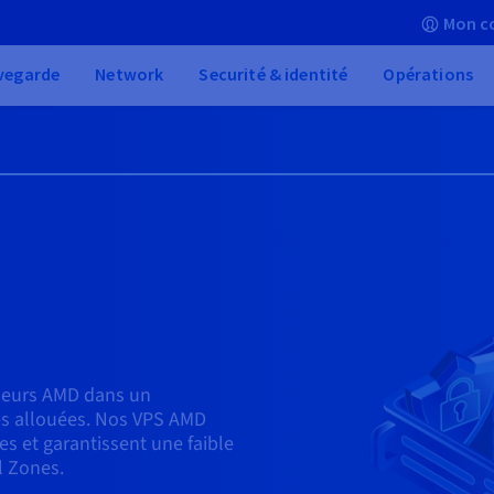
Mon c
vegarde
Network
Securité & identité
Opérations
sseurs AMD dans un
es allouées. Nos VPS AMD
es et garantissent une faible
l Zones.