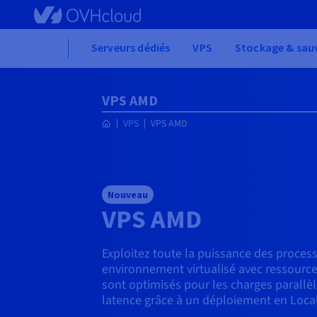
Skip to main content
Home
Serveurs dédiés
VPS
Stockage & sau
VPS AMD
VPS
VPS AMD
Nouveau
VPS AMD
Exploitez toute la puissance des proce
environnement virtualisé avec ressourc
sont optimisés pour les charges parallèl
latence grâce à un déploiement en Loca