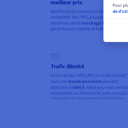
meilleur prix
Pour pl
de d'ut
Bénéficiez de ressources élevées à prix
compétitif. Nos VPS, équipés d’architect
modernes et de
stockage NVMe
,
garantissent rapidité et fiabilité.
Trafic illimité
Votre serveur VPS offre un trafic illimité*
avec une
bande passante
pouvant
atteindre
3 Gbit/s
. Idéal pour des servic
nécessitant un débit élevé, sans surcoût.
* À l’exception de nos datacenters en Asie-Pacifique.