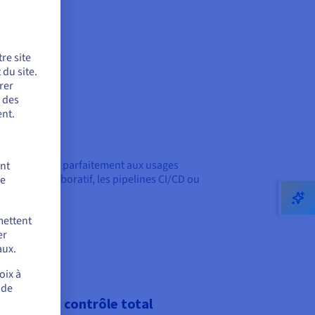
re site
du site.
rer
r des
nt.
ls s’adaptent parfaitement aux usages
ent
ement collaboratif, les pipelines CI/CD ou
de
mettent
er
aux.
oix à
 de
mplicité et contrôle total