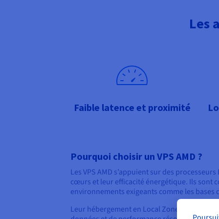
Les 
Faible latence et proximité
Lo
Pourquoi choisir un VPS AMD ?
Les VPS AMD s’appuient sur des processeurs 
cœurs et leur efficacité énergétique. Ils sont 
environnements exigeants comme les bases d
Leur hébergement en Local Zones permet de 
Poursui
données et de performance réseau, avec une 