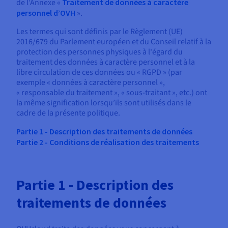
Documentation
de l’Annexe «
Traitement de données à caractère
Tarifs
personnel d’OVH
».
Roadmap & Changelog
Disponibilités par régions
Roadmap & Changelog
Les termes qui sont définis par le Règlement (UE)
Documentation
2016/679 du Parlement européen et du Conseil relatif à la
Roadmap & Changelog
protection des personnes physiques à l'égard du
traitement des données à caractère personnel et à la
libre circulation de ces données ou « RGPD » (par
exemple « données à caractère personnel »,
« responsable du traitement », « sous-traitant », etc.) ont
la même signification lorsqu’ils sont utilisés dans le
cadre de la présente politique.
Partie 1 - Description des traitements de données
Partie 2 - Conditions de réalisation des traitements
Partie 1 - Description des
traitements de données