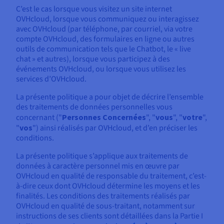
Roadmap & Changelog
AI Endpoints - Catalogue des modèles
C’est le cas lorsque vous visitez un site internet
Roadmap & Changelog
Roadmap & Changelog
Tarifs
Revendeurs
Tarifs
HYCU for OVHcloud
OVHcloud, lorsque vous communiquez ou interagissez
Guides et documentation
Managed HSM
Disponibilités par régions
MCP Server
Cloud Native
BGP Services
CDN Infrastructure
Bases de données additionnelles
Quantum
DISTRIBUER MON TRAFIC
USAGES
avec OVHcloud (par téléphone, par courriel, via votre
AI Endpoints - Bases API
Roadmap & Changelog
Tous les usages
Documentation
Guides et documentation
compte OVHcloud, des formulaires en ligne ou autres
SAP HANA ON OVHCLOUD
Load Balancer
Dedicated HSM
Roadmap & Changelog
Résilience et AZ
Conformité et certifications
AI & HPC
BGP Services
Option Certificats SSL
outils de communication tels que le Chatbot, le « live
Sécurité
PROTECTION & SÉCURITÉ
AI Endpoints - Batch API
Tarifs
SAP HANA on Bare Metal
chat » et autres), lorsque vous participez à des
Roadmap & Changelog
événements OVHcloud, ou lorsque vous utilisez les
Documentation
Disponibilités par régions
Infrastructure Anti-DDoS
Infrastructure Anti-DDoS
Grid computing
OPCP Packager
Option CDN
PROTECTION & SÉCURITÉ
Opérations
services d’OVHcloud.
Roadmap & Changelog
Tarifs
Documentation
SAP HANA on Private Cloud
GPUS
Disponibilités par régions
Roadmap & Changelog
Protection Game DDoS
Virtualisation et conteneurisation
Infrastructure Anti-DDoS
La présente politique a pour objet de décrire l’ensemble
CLOUD READY
USAGES
Nvidia H200
Développeurs
Documentation
Tarifs
des traitements de données personnelles vous
concernant ("
Personnes Concernées
", "
vous
", "
votre
",
Roadmap & Changelog
Disponibilités par régions
Tarifs
Cloud ready
DNSSEC
Site web et application métier
DNSSEC
Comment créer un site web ?
Nvidia H100
"
vos
") ainsi réalisés par OVHcloud, et d’en préciser les
Documentation
Documentation
conditions.
Tarifs
Roadmap & Changelog
Roadmap & Changelog
Self-Service Portal, API & IaC
SSL Gateway
Tous les usages
SSL Gateway
Héberger votre site WordPress
Régions
Nvidia L40S
La présente politique s’applique aux traitements de
Documentation
données à caractère personnel mis en œuvre par
IAM & Tenant Management
Créer mon site en 1 click
Roadmap & Changelog
Nvidia L4
OVHcloud en qualité de responsable du traitement, c’est-
Documentation
Tarifs
Documentation
à-dire ceux dont OVHcloud détermine les moyens et les
Roadmap & Changelog
OS & licences
Roadmap & Changelog
Gouvernance & Quotas
Créer ma boutique en ligne
finalités. Les conditions des traitements réalisés par
Toutes les GPUs →
Documentation
OVHcloud en qualité de sous-traitant, notamment sur
Roadmap & Changelog
Observabilité
instructions de ses clients sont détaillées dans la Partie I