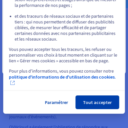
différentes obligations légales dont le respect nécessite
la performance de nos pages ;
ou
des traitements de données à caractère personnel.
et des traceurs de réseaux sociaux et de partenaires
Ainsi, dans le cadre du respect de ses obligations
tiers : qui nous permettent de diffuser des publicités
Rester sur le site actuel
comptables et fiscales, OVHcloud traite des données et
ciblées, de mesurer leur efficacité et de partager
conserve des preuves relatives aux commandes passées
certaines données avec nos partenaires publicitaires
par ses clients et à leur règlement.
et les réseaux sociaux.
Sélectionner un autre site web
Par ailleurs, afin d’assurer la sécurité des services qu’il
Vous pouvez accepter tous les traceurs, les refuser ou
propose, conformément aux dispositions de l’article 32
personnaliser vos choix à tout moment en cliquant sur le
du
RGPD,
ou de respecter les obligations mises à sa
lien « Gérer mes cookies » accessible en bas de page.
charge lorsqu’il agit en qualité de fournisseur de services
Fermer
de communications électroniques tel que prévu par
Pour plus d’informations, vous pouvez consulter notre
l’article 4 de la
Directive « vie privée et communications
politique d'informations de d'utilisation des cookies.
électroniques
» 2002/58 (ePrivacy), OVHcloud conserve
des données d’identification (nom, prénom, identifiant
utilisateur, identifiant client, justificatif d’identité,
justificatif de domicile) ainsi que des données techniques
Paramétrer
Tout accepter
relatives à l’utilisation des services (données de traffic et
de localisation, journalisation des connexions et
journaux d’événements).
OVHcloud a également l’obligation de répondre aux