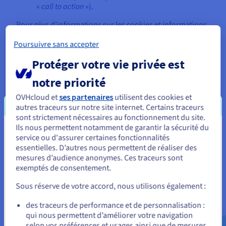
«
call to action
»).
Pour plus d’informations sur les cookies et informations
collectées par OVHcloud concernant les utilisateurs de
Poursuivre sans accepter
ses Sites Internet, consultez la
Politique d’utilisation
des cookies d’OVHcloud
.
Protéger votre vie privée est
notre priorité
OVHcloud et
ses partenaires
utilisent des cookies et
Détails sur les traitements réalisés par
autres traceurs sur notre site internet. Certains traceurs
OVHcloud à des fins promotionnelles et
sont strictement nécessaires au fonctionnement du site.
de prospection commerciale
Ils nous permettent notamment de garantir la sécurité du
Vous semblez être localisé en États-
service ou d'assurer certaines fonctionnalités
essentielles. D’autres nous permettent de réaliser des
Unis.
mesures d’audience anonymes. Ces traceurs sont
4. Le respect de nos obligations
exemptés de consentement.
Pour commander, rendez-vous sur le site de votre pays (États-
Unis) et créez un compte.
Base légale
: Les traitements décrits ci-après sont
Sous réserve de votre accord, nous utilisons également :
réalisés par OVHcloud afin de respecter ses obligations
Allez sur le site États-Unis
légales (Article 6.1.c) du RGPD).
des traceurs de performance et de personnalisation :
qui nous permettent d’améliorer votre navigation
us.ovhcloud.com/
Anglais
USD - $
Dans le cadre de ses activités, OVHcloud est soumis à
selon vos préférences et usages ainsi que de mesurer