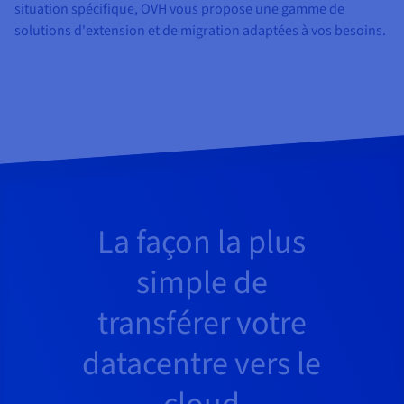
Documentation
situation spécifique, OVH vous propose une gamme de
Tarifs
Roadmap & Changelog
solutions d'extension et de migration adaptées à vos besoins.
Disponibilités par régions
Roadmap & Changelog
Documentation
Roadmap & Changelog
La façon la plus
simple de
transférer votre
datacentre vers le