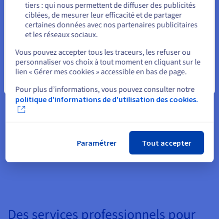
déconstruire des tunnels entièrement automatisés pour vos
tiers : qui nous permettent de diffuser des publicités
Rester sur le site actuel
ciblées, de mesurer leur efficacité et de partager
données. Migrez sans effort vos machines virtuelles vers le
certaines données avec nos partenaires publicitaires
cloud, gardez-les sur le même segment réseau étendu L2
et les réseaux sociaux.
sécurisé et gérez simplement les politiques de sécurité.
Sélectionner un autre site web
Vous pouvez accepter tous les traceurs, les refuser ou
personnaliser vos choix à tout moment en cliquant sur le
lien « Gérer mes cookies » accessible en bas de page.
Prêt pour la production
Fermer
Pour plus d’informations, vous pouvez consulter notre
Migrer les charges de travail actives interruption de service.
politique d'informations de d'utilisation des cookies.
Avec Zerto, vous pouvez opter pour une migration basée sur
la réplication, ce qui vous permet de migrer en masse vos
machines virtuelles tout en réduisant les temps d'arrêt au
Paramétrer
Tout accepter
minimum.
Des services professionnels pour