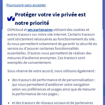
passer en toute transparence de la gestion on-premises au
Poursuivre sans accepter
cloud, en utilisant les mêmes outils et méthodologies dont
elles dépendent déjà.
Protéger votre vie privée est
notre priorité
OVHcloud et
ses partenaires
utilisent des cookies et
Flexible et prêt pour l'hybridation
autres traceurs sur notre site internet. Certains traceurs
sont strictement nécessaires au fonctionnement du site.
Gérez plusieurs types de migration de machines virtuelles
Ils nous permettent notamment de garantir la sécurité du
(VM) : migration de masse ou migration partielle. Évitez de
Vous semblez être localisé en États-
service ou d'assurer certaines fonctionnalités
réadapter votre environnement on-premises pour accélérer
essentielles. D’autres nous permettent de réaliser des
Unis.
l'intégration du cloud, avec un réseau étendu (WAN) intégré
mesures d’audience anonymes. Ces traceurs sont
exemptés de consentement.
et personnalisable pour répondre à vos objectifs de cloud
Pour commander, rendez-vous sur le site de votre pays (États-
Unis) et créez un compte.
hybride.
Sous réserve de votre accord, nous utilisons également :
Allez sur le site États-Unis
des traceurs de performance et de personnalisation :
qui nous permettent d’améliorer votre navigation
us.ovhcloud.com/
Anglais
USD - $
Sécurisé
selon vos préférences et usages ainsi que de mesurer
la performance de nos pages ;
Faites du cloud une extension de votre datacenter on-
ou
premises. En quelques clics, vous pouvez configurer et
et des traceurs de réseaux sociaux et de partenaires