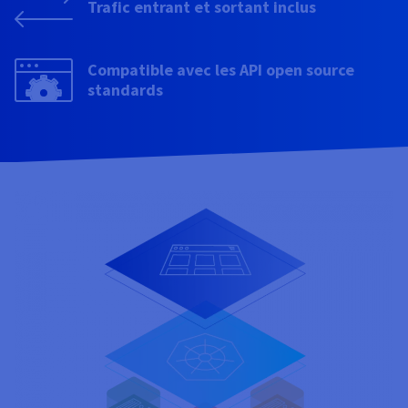
Documentation
Trafic entrant et sortant inclus
Tarifs
Roadmap & Changelog
Disponibilités par régions
Roadmap & Changelog
Documentation
Compatible avec les API open source
Roadmap & Changelog
standards