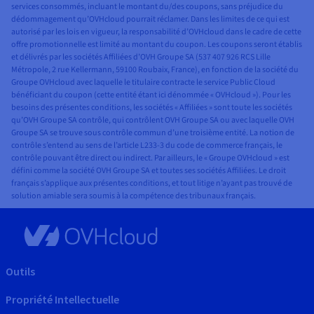
services consommés, incluant le montant du/des coupons, sans préjudice du
dédommagement qu’OVHcloud pourrait réclamer. Dans les limites de ce qui est
autorisé par les lois en vigueur, la responsabilité d’OVHcloud dans le cadre de cette
offre promotionnelle est limité au montant du coupon. Les coupons seront établis
et délivrés par les sociétés Affiliées d’OVH Groupe SA (537 407 926 RCS Lille
Métropole, 2 rue Kellermann, 59100 Roubaix, France), en fonction de la société du
Groupe OVHcloud avec laquelle le titulaire contracte le service Public Cloud
bénéficiant du coupon (cette entité étant ici dénommée « OVHcloud »). Pour les
besoins des présentes conditions, les sociétés « Affiliées » sont toute les sociétés
qu’OVH Groupe SA contrôle, qui contrôlent OVH Groupe SA ou avec laquelle OVH
Groupe SA se trouve sous contrôle commun d’une troisième entité. La notion de
contrôle s’entend au sens de l’article L233-3 du code de commerce français, le
contrôle pouvant être direct ou indirect. Par ailleurs, le « Groupe OVHcloud » est
défini comme la société OVH Groupe SA et toutes ses sociétés Affiliées. Le droit
français s’applique aux présentes conditions, et tout litige n’ayant pas trouvé de
solution amiable sera soumis à la compétence des tribunaux français.
Outils
Propriété Intellectuelle