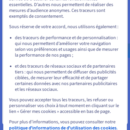
essentielles. D’autres nous permettent de réaliser des
Unis.
mesures d’audience anonymes. Ces traceurs sont
exemptés de consentement.
Pour commander, rendez-vous sur le site de votre pays (États-
Unis) et créez un compte.
Todocolección
Sous réserve de votre accord, nous utilisons également :
U
« OVHcloud nous permet d’obtenir les mêmes
Allez sur le site États-Unis
des traceurs de performance et de personnalisation :
« 
résultats qu’avec notre fournisseur précédent,
qui nous permettent d’améliorer votre navigation
us.ovhcloud.com/
Anglais
USD - $
n
selon vos préférences et usages ainsi que de mesurer
voire de meilleurs résultats, à une fraction du
eu
la performance de nos pages ;
coût ».
ou
c
et des traceurs de réseaux sociaux et de partenaires
c
Joaquín Valdés, directeur général , Todocolección
tiers : qui nous permettent de diffuser des publicités
Rester sur le site actuel
m
ciblées, de mesurer leur efficacité et de partager
m
certaines données avec nos partenaires publicitaires
j
et les réseaux sociaux.
Sélectionner un autre site web
a
Vous pouvez accepter tous les traceurs, les refuser ou
personnaliser vos choix à tout moment en cliquant sur le
B
lien « Gérer mes cookies » accessible en bas de page.
Fermer
Pour plus d’informations, vous pouvez consulter notre
politique d'informations de d'utilisation des cookies.