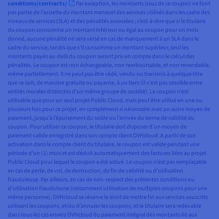
conditions/contracts/
Par exception, les montants issus de ce coupon ne font
pas partie de l’assiette du montant mensuel des services utilisés dans les cadre des
niveaux de services (SLA) et des pénalités associées ; c’est-à-dire que si le titulaire
du coupon consomme un montant inférieur ou égal au coupon pour un mois
donné, aucune pénalité ne sera versé en cas de manquement à un SLA dans le
cadre du service, tandis que s’il consomme un montant supérieur, seul les
montants payés au-delà du coupon seront pris en compte dans le calcul des
pénalités. Le coupon est non échangeable, non remboursable, et non revendable,
même partiellement. Il ne peut pas être cédé, vendu ou transmis à quelque titre
que ce soit, de manière gratuite ou payante, à un tiers (il n’est pas cessible entre
entités morales distinctes d’un même groupe de société). Le coupon n’est
utilisable que pour un seul projet Public Cloud, mais peut être utilisé en une ou
plusieurs fois pour ce projet, en complément si nécessaire avec un autre moyen de
paiement, jusqu’à l’épuisement du solde ou l’arrivée du terme de validité du
coupon. Pour utiliser ce coupon, le titulaire doit disposer d’un moyen de
paiement valide enregistré dans son compte client OVHcloud. A partir de son
activation dans le compte client du titulaire, le coupon est valide pendant une
période d’un (1) mois et est déduit automatiquement des factures liées au projet
Public Cloud pour lequel le coupon a été activé. Le coupon n’est pas remplaçable
en cas de perte, de vol, de destruction, de fin de validité ou d’utilisation
frauduleuse. Par ailleurs, en cas de non-respect des présentes conditions ou
d’utilisation frauduleuse (notamment utilisation de multiples coupons pour une
même personne), OVHcloud se réserve le droit de mettre fin aux services souscrits
utilisant les coupons, et/ou d’annuler les coupons, et le titulaire sera redevable
dans tous les cas envers OVHcloud du paiement intégral des montants lié aux