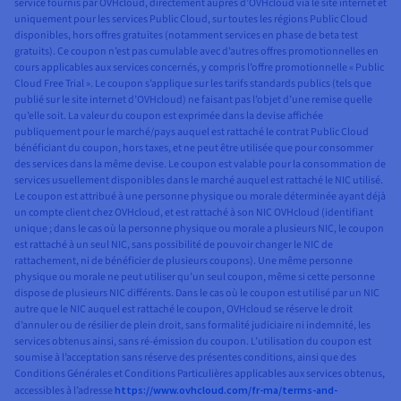
service fournis par OVHcloud, directement auprès d’OVHcloud via le site internet et
uniquement pour les services Public Cloud, sur toutes les régions Public Cloud
disponibles, hors offres gratuites (notamment services en phase de beta test
gratuits). Ce coupon n’est pas cumulable avec d’autres offres promotionnelles en
cours applicables aux services concernés, y compris l’offre promotionnelle « Public
Cloud Free Trial ». Le coupon s’applique sur les tarifs standards publics (tels que
publié sur le site internet d’OVHcloud) ne faisant pas l’objet d’une remise quelle
qu’elle soit. La valeur du coupon est exprimée dans la devise affichée
publiquement pour le marché/pays auquel est rattaché le contrat Public Cloud
bénéficiant du coupon, hors taxes, et ne peut être utilisée que pour consommer
des services dans la même devise. Le coupon est valable pour la consommation de
services usuellement disponibles dans le marché auquel est rattaché le NIC utilisé.
Le coupon est attribué à une personne physique ou morale déterminée ayant déjà
un compte client chez OVHcloud, et est rattaché à son NIC OVHcloud (identifiant
unique ; dans le cas où la personne physique ou morale a plusieurs NIC, le coupon
est rattaché à un seul NIC, sans possibilité de pouvoir changer le NIC de
rattachement, ni de bénéficier de plusieurs coupons). Une même personne
physique ou morale ne peut utiliser qu’un seul coupon, même si cette personne
dispose de plusieurs NIC différents. Dans le cas où le coupon est utilisé par un NIC
autre que le NIC auquel est rattaché le coupon, OVHcloud se réserve le droit
d’annuler ou de résilier de plein droit, sans formalité judiciaire ni indemnité, les
services obtenus ainsi, sans ré-émission du coupon. L’utilisation du coupon est
soumise à l’acceptation sans réserve des présentes conditions, ainsi que des
Conditions Générales et Conditions Particulières applicables aux services obtenus,
accessibles à l’adresse
https://www.ovhcloud.com/fr-ma/terms-and-