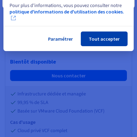
Fermer
Pour plus d’informations, vous pouvez consulter notre
Cybersécurité et protection des données sensibles
politique d'informations de d'utilisation des cookies.
Disponibilité et continuité de services essentiels
Souveraineté et conformité
Paramétrer
Tout accepter
Private VCF as-a-Service 1-AZ
Bientôt disponible
Nous contacter
Infrastructure dédiée et managée
99,95 % de SLA
Basée sur VMware Cloud Foundation (VCF)
Cas d'usage
Cloud privé VCF complet