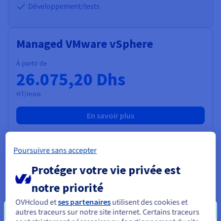
Développement/tests
Managed VMware vSphere
À partir de
26.075,20 Dhs
HT/mois
En savoir plus
Infrastructure dédiée et managée
Poursuivre sans accepter
99,95 % de SLA
Protéger votre vie privée est
Modulaire (vSphere, NSX, vSAN)
notre priorité
Cas d'usage
OVHcloud et
ses partenaires
utilisent des cookies et
Plan de reprise d’activité (PRA)
autres traceurs sur notre site internet. Certains traceurs
Migration datacenter (Lift & Shift)