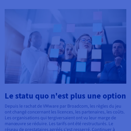
Documentation
Tarifs
Roadmap & Changelog
Disponibilités par régions
Roadmap & Changelog
Documentation
Roadmap & Changelog
Le statu quo n'est plus une option
Depuis le rachat de VMware par Broadcom, les règles du jeu
ont changé concernant les licences, les partenaires, les coûts.
Les organisations qui tergiversaient ont vu leur marge de
manœuvre se réduire. Les tarifs ont été restructurés. Le
réseau de prestataires agréés s'est resserré. Continuer à