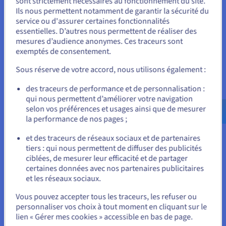
sont strictement nécessaires au fonctionnement du site.
Ils nous permettent notamment de garantir la sécurité du
Software-Defined DC
Vous semblez être localisé en États-
service ou d'assurer certaines fonctionnalités
essentielles. D’autres nous permettent de réaliser des
Unis.
mesures d’audience anonymes. Ces traceurs sont
Managed VMware vSphere qualifié
exemptés de consentement.
Pour commander, rendez-vous sur le site de votre pays (États-
Unis) et créez un compte.
SecNumCloud
Sous réserve de votre accord, nous utilisons également :
À partir de
Allez sur le site États-Unis
des traceurs de performance et de personnalisation :
29.204,224 Dhs
qui nous permettent d’améliorer votre navigation
us.ovhcloud.com/
Anglais
USD - $
selon vos préférences et usages ainsi que de mesurer
HT/mois
la performance de nos pages ;
ou
et des traceurs de réseaux sociaux et de partenaires
En savoir plus
tiers : qui nous permettent de diffuser des publicités
Rester sur le site actuel
ciblées, de mesurer leur efficacité et de partager
certaines données avec nos partenaires publicitaires
Infrastructure dédiée, managée et isolée en salle
et les réseaux sociaux.
SecNumCloud (SNC)
Sélectionner un autre site web
99,95 % de SLA
Vous pouvez accepter tous les traceurs, les refuser ou
personnaliser vos choix à tout moment en cliquant sur le
Modulaire (vSphere, NSX, vSAN)
lien « Gérer mes cookies » accessible en bas de page.
Cas d'usage