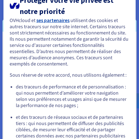
Protéger votre vie privée est
pays
notre priorité
100 Tb/s
OVHcloud et
ses partenaires
utilisent des cookies et
autres traceurs sur notre site internet. Certains traceurs
sont strictement nécessaires au fonctionnement du site.
Ils nous permettent notamment de garantir la sécurité du
Bande passante
Vous semblez être localisé en États-
service ou d'assurer certaines fonctionnalités
réseau
essentielles. D’autres nous permettent de réaliser des
Unis.
mesures d’audience anonymes. Ces traceurs sont
exemptés de consentement.
Pour commander, rendez-vous sur le site de votre pays (États-
Unis) et créez un compte.
Sous réserve de votre accord, nous utilisons également :
Allez sur le site États-Unis
des traceurs de performance et de personnalisation :
qui nous permettent d’améliorer votre navigation
us.ovhcloud.com/
Anglais
USD - $
selon vos préférences et usages ainsi que de mesurer
la performance de nos pages ;
ou
et des traceurs de réseaux sociaux et de partenaires
tiers : qui nous permettent de diffuser des publicités
Rester sur le site actuel
ciblées, de mesurer leur efficacité et de partager
certaines données avec nos partenaires publicitaires