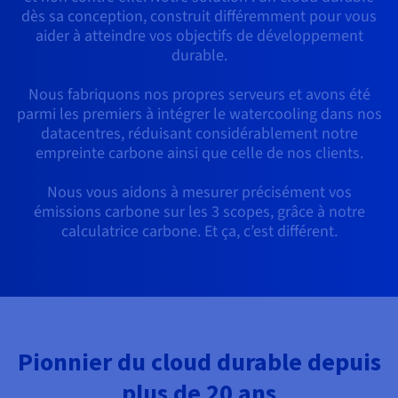
Documentation
dès sa conception, construit différemment pour vous
Tarifs
Roadmap & Changelog
aider à atteindre vos objectifs de développement
Disponibilités par régions
Roadmap & Changelog
durable.
Documentation
Roadmap & Changelog
Nous fabriquons nos propres serveurs et avons été
parmi les premiers à intégrer le watercooling dans nos
datacentres, réduisant considérablement notre
empreinte carbone ainsi que celle de nos clients.
Nous vous aidons à mesurer précisément vos
émissions carbone sur les 3 scopes, grâce à notre
calculatrice carbone. Et ça, c’est différent.
Pionnier du cloud durable depuis
plus de 20 ans