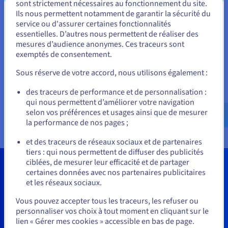
migrant vers des infrastructures hyperconvergées (HCI), leur
sont strictement nécessaires au fonctionnement du site.
permettant ainsi :
Ils nous permettent notamment de garantir la sécurité du
Vous semblez être localisé en États-
service ou d'assurer certaines fonctionnalités
d’éviter les implications financières et les problèmes de
essentielles. D’autres nous permettent de réaliser des
Unis.
performance des infrastructures Tier 3 traditionnelles ;
mesures d’audience anonymes. Ces traceurs sont
d’intégrer tous leurs environnements au sein d'une
exemptés de consentement.
Pour commander, rendez-vous sur le site de votre pays (États-
plateforme unique ;
Unis) et créez un compte.
de contrôler les opérations via une fenêtre unique avec
Sous réserve de votre accord, nous utilisons également :
gestion en un clic ;
de calculer un coût total de possession prenant en
Allez sur le site États-Unis
des traceurs de performance et de personnalisation :
compte tous les coûts, des dépenses d'exploitation aux
qui nous permettent d’améliorer votre navigation
us.ovhcloud.com/
Anglais
USD - $
imprévus ;
selon vos préférences et usages ainsi que de mesurer
de bénéficier d'économies réelles et d'une optimisation
la performance de nos pages ;
ou
globale.
et des traceurs de réseaux sociaux et de partenaires
tiers : qui nous permettent de diffuser des publicités
Rester sur le site actuel
ciblées, de mesurer leur efficacité et de partager
certaines données avec nos partenaires publicitaires
et les réseaux sociaux.
Sélectionner un autre site web
Télécharger le livre blanc
Vous pouvez accepter tous les traceurs, les refuser ou
personnaliser vos choix à tout moment en cliquant sur le
lien « Gérer mes cookies » accessible en bas de page.