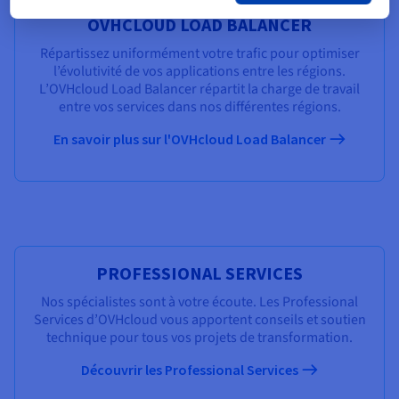
OVHCLOUD LOAD BALANCER
Répartissez uniformément votre trafic pour optimiser
l’évolutivité de vos applications entre les régions.
L’OVHcloud Load Balancer répartit la charge de travail
entre vos services dans nos différentes régions.
En savoir plus sur l'OVHcloud Load Balancer
PROFESSIONAL SERVICES
Nos spécialistes sont à votre écoute. Les Professional
Services d’OVHcloud vous apportent conseils et soutien
technique pour tous vos projets de transformation.
Découvrir les Professional Services