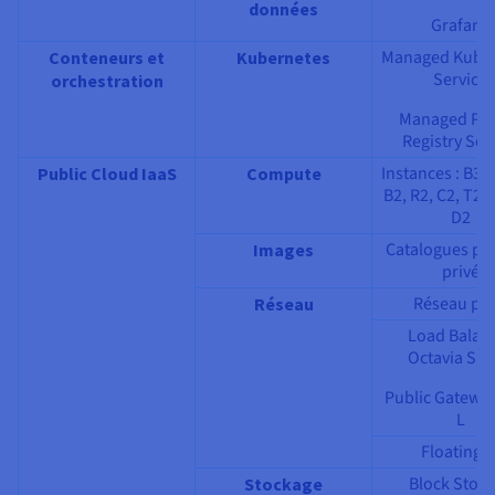
données
Grafana
Managed Kube
Conteneurs et
Kubernetes
Service
orchestration
Managed Pri
Registry Ser
Instances : B3, 
Public Cloud IaaS
Compute
B2, R2, C2, T2, 
D2
Catalogues pub
Images
privé
Réseau pri
Réseau
Load Balan
Octavia S, M
Public Gateway
L
Floating I
Block Stor
Stockage