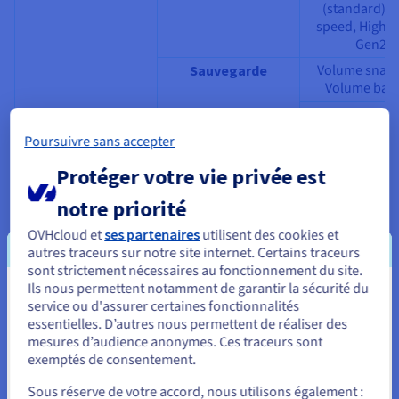
(standard), 
speed, High 
Gen2
Volume snaps
Sauvegarde
Volume bac
Instance Ba
Standard/H
Object Storage
S3
Poursuivre sans accepter
Performance
Protéger votre vie privée est
Object Stor
OVHcloud Con
Réseau
Connexion privée
notre priorité
Direct
OVHcloud et
ses partenaires
utilisent des cookies et
OVHcloud Con
autres traceurs sur notre site internet. Certains traceurs
Provider
sont strictement nécessaires au fonctionnement du site.
Ils nous permettent notamment de garantir la sécurité du
IP Load Bala
IP LOAD BALANCER
Vous semblez être localisé en États-
service ou d'assurer certaines fonctionnalités
essentielles. D’autres nous permettent de réaliser des
Unis.
mesures d’audience anonymes. Ces traceurs sont
exemptés de consentement.
Pour commander, rendez-vous sur le site de votre pays (États-
Unis) et créez un compte.
Sous réserve de votre accord, nous utilisons également :