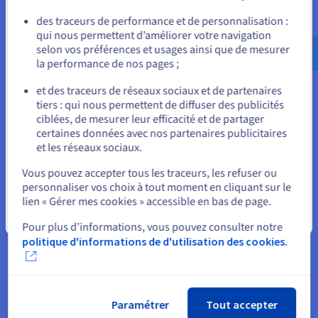
Allez sur le site États-Unis
PUBLIC CLOUD
des traceurs de performance et de personnalisation :
qui nous permettent d’améliorer votre navigation
us.ovhcloud.com/
Anglais
USD - $
Donnez un nouvel élan à votre entreprise et automatisez
selon vos préférences et usages ainsi que de mesurer
votre infrastructure grâce à notre tarification flexible du
la performance de nos pages ;
ou
cloud (pay-as-you-go). Profitez de la flexibilité des
ressources à la demande et adaptez votre
et des traceurs de réseaux sociaux et de partenaires
consommation à vos besoins.
tiers : qui nous permettent de diffuser des publicités
Rester sur le site actuel
ciblées, de mesurer leur efficacité et de partager
En savoir plus sur Public Cloud
certaines données avec nos partenaires publicitaires
et les réseaux sociaux.
Sélectionner un autre site web
Vous pouvez accepter tous les traceurs, les refuser ou
OVHCLOUD CONNECT
personnaliser vos choix à tout moment en cliquant sur le
lien « Gérer mes cookies » accessible en bas de page.
Connectez votre réseau privé d'entreprise au vRack
d'OVHcloud via une liaison privée, sécurisée et
Fermer
Pour plus d’informations, vous pouvez consulter notre
performante. Vos données ne sont plus exposées au
politique d'informations de d'utilisation des cookies.
réseau public, vous pouvez donc vous passer d'un VPN.
En savoir plus sur OVHcloud Connect
Paramétrer
Tout accepter