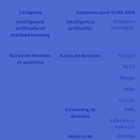
Catégorie
Solutions pour OCRE 2024
AI Notebook
Intelligence
Intelligence
Training/AI D
artificielle et
artificielle
machine learning
PostgreS
Bases de données
Bases de données
et analytics
MySQL
MongoD
Valkey
Cassandr
Kafka
Streaming de
données
Kafka Mirror M
Kafka Conn
OpenSear
Analyse de