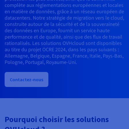
Documentation
complète aux réglementations européennes et locales
Tarifs
Roadmap & Changelog
en matière de données, grâce à un réseau européen de
Disponibilités par régions
Roadmap & Changelog
datacenters. Notre stratégie de migration vers le cloud,
Documentation
construite autour de la sécurité et de la souveraineté
Roadmap & Changelog
des données en Europe, fournit un service haute
performance et de qualité, ainsi que des flux de travail
rationalisés. Les solutions OVHcloud sont disponibles
au titre du projet OCRE 2024, dans les pays suivants :
Allemagne, Belgique, Espagne, France, Italie, Pays-Bas,
Pologne, Portugal, Royaume-Uni.
Contactez-nous
Pourquoi choisir les solutions