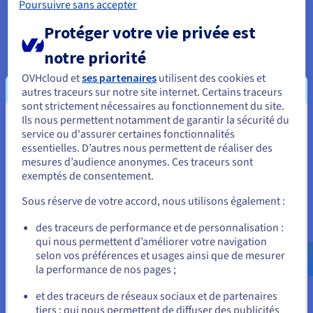
Poursuivre sans accepter
à migrer votre machine virtuelle existante depuis
votre site vers Hosted Private Cloud d’OVHcloud.
Protéger votre vie privée est
notre priorité
Visionner
OVHcloud et
ses partenaires
utilisent des cookies et
autres traceurs sur notre site internet. Certains traceurs
sont strictement nécessaires au fonctionnement du site.
Ils nous permettent notamment de garantir la sécurité du
Vous semblez être localisé en États-
service ou d'assurer certaines fonctionnalités
essentielles. D’autres nous permettent de réaliser des
Unis.
mesures d’audience anonymes. Ces traceurs sont
À propos d’OVHcloud
exemptés de consentement.
Pour commander, rendez-vous sur le site de votre pays (États-
Unis) et créez un compte.
Sous réserve de votre accord, nous utilisons également :
Notre objectif est de fournir un cloud ouvert, réversible et
interopérable. Cette conviction bénéficie à nos 1,6 million de
Allez sur le site États-Unis
des traceurs de performance et de personnalisation :
clients dans 140 pays, alors que nous continuons à
qui nous permettent d’améliorer votre navigation
us.ovhcloud.com/
Anglais
USD - $
développer notre présence mondiale dans 33 datacenters
selon vos préférences et usages ainsi que de mesurer
la performance de nos pages ;
avec la dernière génération de solutions web et de cloud
ou
public et privé.
et des traceurs de réseaux sociaux et de partenaires
tiers : qui nous permettent de diffuser des publicités
Rester sur le site actuel