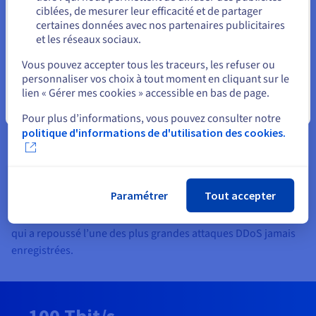
Nous avons créé un modèle d’entreprise intégré et durable
ciblées, de mesurer leur efficacité et de partager
grâce auquel nous concevons des technologies de pointe
certaines données avec nos partenaires publicitaires
permettant d’assembler nos serveurs, hébergés dans nos
et les réseaux sociaux.
Sélectionner un autre site web
datacenters équipés d’un système de watercooling. Cette
Vous pouvez accepter tous les traceurs, les refuser ou
chaîne de valeur nous permet de proposer les meilleurs prix
personnaliser vos choix à tout moment en cliquant sur le
du marché. De plus, grâce à la transparence de nos tarifs, nos
lien « Gérer mes cookies » accessible en bas de page.
clients peuvent prévoir leurs coûts et n’ont pas de mauvaises
Fermer
Pour plus d’informations, vous pouvez consulter notre
surprises au moment de la facturation.
politique d'informations de d'utilisation des cookies.
Notre réseau mondial de fibre optique de 32 Tbit/s, réparti
sur 38 points de présence, avec surveillance en temps réel et
anti-DDoS, est optimisé pour la stabilité, la redondance et la
Paramétrer
Tout accepter
disponibilité. Cela permet aux entreprises de nos clients de
fonctionner efficacement et en toute sécurité. C’est ce réseau
qui a repoussé l’une des plus grandes attaques DDoS jamais
enregistrées.
100 Tbit/s