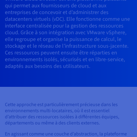
Roadmap & Changelog
AI Endpoints - Catalogue des modèles
qui permet aux fournisseurs de cloud et aux
Roadmap & Changelog
Roadmap & Changelog
Tarifs
Revendeurs
Tarifs
HYCU for OVHcloud
entreprises de concevoir et d’administrer des
Guides et documentation
Managed HSM
Disponibilités par régions
MCP Server
Cloud Native
BGP Services
CDN Infrastructure
Bases de données additionnelles
Quantum
DISTRIBUER MON TRAFIC
USAGES
datacenters virtuels (vDC). Elle fonctionne comme une
AI Endpoints - Bases API
Roadmap & Changelog
Tous les usages
Documentation
Guides et documentation
SAP HANA ON OVHCLOUD
interface centralisée pour la gestion des ressources
Load Balancer
Dedicated HSM
Roadmap & Changelog
Résilience et AZ
Conformité et certifications
AI & HPC
BGP Services
Option Certificats SSL
Sécurité
PROTECTION & SÉCURITÉ
cloud. Grâce à son intégration avec VMware vSphere,
AI Endpoints - Batch API
Tarifs
SAP HANA on Bare Metal
Roadmap & Changelog
elle regroupe et organise la puissance de calcul, le
Documentation
Disponibilités par régions
Infrastructure Anti-DDoS
Infrastructure Anti-DDoS
Grid computing
OPCP Packager
Option CDN
stockage et le réseau de l’infrastructure sous-jacente.
PROTECTION & SÉCURITÉ
Opérations
Roadmap & Changelog
Tarifs
Documentation
SAP HANA on Private Cloud
GPUS
Ces ressources peuvent ensuite être réparties en
Disponibilités par régions
Roadmap & Changelog
Protection Game DDoS
Virtualisation et conteneurisation
Infrastructure Anti-DDoS
environnements isolés, sécurisés et en libre-service,
CLOUD READY
USAGES
Nvidia H200
Développeurs
Documentation
Tarifs
adaptés aux besoins des utilisateurs.
Roadmap & Changelog
Disponibilités par régions
Tarifs
Cloud ready
DNSSEC
Site web et application métier
DNSSEC
Comment créer un site web ?
Nvidia H100
Documentation
Documentation
Tarifs
Roadmap & Changelog
Roadmap & Changelog
Self-Service Portal, API & IaC
SSL Gateway
Tous les usages
SSL Gateway
Héberger votre site WordPress
Régions
Nvidia L40S
Documentation
IAM & Tenant Management
Créer mon site en 1 click
Cette approche est particulièrement précieuse dans les
Roadmap & Changelog
Nvidia L4
Documentation
Tarifs
Documentation
environnements multi-locataires, où il est essentiel
Roadmap & Changelog
OS & licences
Roadmap & Changelog
Gouvernance & Quotas
Créer ma boutique en ligne
d’attribuer des ressources isolées à différentes équipes,
Toutes les GPUs →
départements ou même à des clients externes.
Documentation
Roadmap & Changelog
Observabilité
En agissant comme une couche d’abstraction, la plateforme