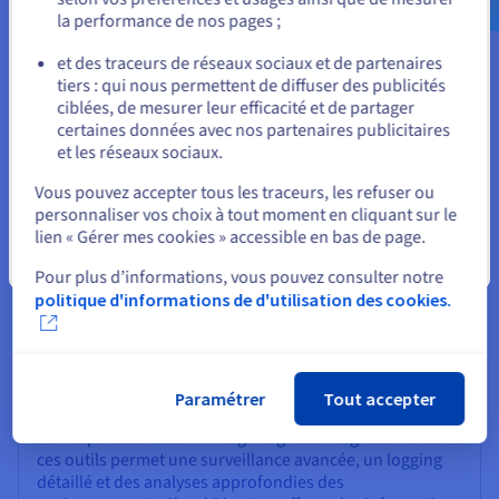
VMware Cloud Director s’intègre parfaitement avec
la performance de nos pages ;
ou
d’autres composants de l’écosystème VMware,
renforçant ses fonctionnalités et offrant une solution
et des traceurs de réseaux sociaux et de partenaires
complète de gestion du cloud.
tiers : qui nous permettent de diffuser des publicités
Rester sur le site actuel
ciblées, de mesurer leur efficacité et de partager
vSphere : en tant que fondation, vSphere fournit la
certaines données avec nos partenaires publicitaires
couche de virtualisation sur laquelle repose Cloud
et les réseaux sociaux.
Sélectionner un autre site web
Director. Cette intégration permet une gestion efficace
Vous pouvez accepter tous les traceurs, les refuser ou
des hôtes ESXi, des machines et des ressources
personnaliser vos choix à tout moment en cliquant sur le
associées. NSX : l’intégration avec NSX permet la
lien « Gérer mes cookies » accessible en bas de page.
virtualisation du réseau et la micro-segmentation,
améliorant ainsi la sécurité et les capacités réseau
Fermer
Pour plus d’informations, vous pouvez consulter notre
avancées au sein des environnements Cloud Director.
politique d'informations de d'utilisation des cookies.
vSAN : Cloud Director peut tirer parti de vSAN ou du
stockage d’objets pour offrir une solution de stockage
définie par logiciel, garantissant évolutivité et résilience
pour les machines virtuelles.
Paramétrer
Tout accepter
ARIA Operations et ARIA Log Insight : l’intégration avec
ces outils permet une surveillance avancée, un logging
détaillé et des analyses approfondies des