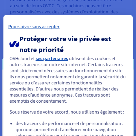
au sein de leurs OVDC. Ces machines peuvent être
personnalisées avec des systèmes d’exploitation, des
applications et des allocations de ressources.
Poursuivre sans accepter
vApp : un vApp est un regroupement logique de
machines virtuelles qui fonctionnent ensemble pour
Protéger votre vie privée est
fournir un service ou une application spécifique. Cloud
notre priorité
Director permet aux utilisateurs de déployer et de gérer
des vApps comme des unités uniques.
OVHcloud et
ses partenaires
utilisent des cookies et
autres traceurs sur notre site internet. Certains traceurs
Catalogues : Cloud Director utilise des catalogues pour
sont strictement nécessaires au fonctionnement du site.
stocker et gérer divers types de ressources, comme des
Ils nous permettent notamment de garantir la sécurité du
modèles de machines virtuelles, des images ISO et des
Vous semblez être localisé en États-
service ou d'assurer certaines fonctionnalités
modèles de vApp. Les utilisateurs peuvent accéder à ces
essentielles. D’autres nous permettent de réaliser des
Unis.
catalogues pour déployer des ressources préconfigurées
mesures d’audience anonymes. Ces traceurs sont
dans leurs OVDC.
exemptés de consentement.
Pour commander, rendez-vous sur le site de votre pays (États-
Unis) et créez un compte.
Sous réserve de votre accord, nous utilisons également :
Allez sur le site États-Unis
des traceurs de performance et de personnalisation :
qui nous permettent d’améliorer votre navigation
Intégration avec l’écosystème VMware
us.ovhcloud.com/
Anglais
USD - $
selon vos préférences et usages ainsi que de mesurer