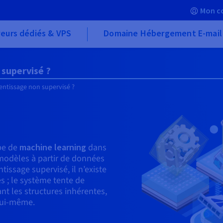
Mon c
eurs dédiés & VPS
Domaine Hébergement E-mail
 supervisé ?
rentissage non supervisé ?
ype de
machine learning
dans
modèles à partir de données
issage supervisé, il n’existe
s ; le système tente de
nt les structures inhérentes,
lui-même.