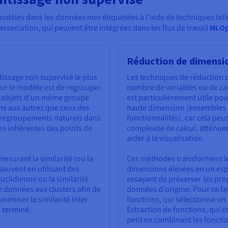
odèles dans les données non étiquetées à l'aide de techniques telles
association, qui peuvent être intégrées dans les flux de travail
MLO
Réduction de dimensi
ntissage non supervisé le plus
Les techniques de réduction d
our le modèle est de regrouper
nombre de variables ou de car
es objets d'un même groupe
est particulièrement utile po
uns aux autres que ceux des
haute dimension (ensembles
s regroupements naturels dans
fonctionnalités), car cela peut
es inhérentes des points de
complexité de calcul, atténuer
aider à la visualisation.
esurant la similarité (ou la
Ces méthodes transforment l
souvent en utilisant des
dimensions élevées en un esp
clidienne ou la similarité
essayant de préserver les prop
de données aux clusters afin de
données d'origine. Pour ce fai
inimiser la similarité inter-
fonctions, qui sélectionne un
i terminé.
Extraction de fonctions, qui 
petit en combinant les fonctio