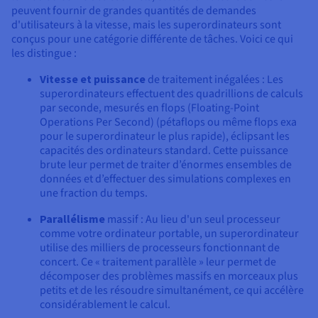
Documentation
peuvent fournir de grandes quantités de demandes
Tarifs
Roadmap & Changelog
d'utilisateurs à la vitesse, mais les superordinateurs sont
Disponibilités par régions
Roadmap & Changelog
conçus pour une catégorie différente de tâches. Voici ce qui
Documentation
les distingue :
Roadmap & Changelog
Vitesse et puissance
de traitement inégalées : Les
superordinateurs effectuent des quadrillions de calculs
par seconde, mesurés en flops (Floating-Point
Operations Per Second) (pétaflops ou même flops exa
pour le superordinateur le plus rapide), éclipsant les
capacités des ordinateurs standard. Cette puissance
brute leur permet de traiter d’énormes ensembles de
données et d’effectuer des simulations complexes en
une fraction du temps.
Parallélisme
massif : Au lieu d'un seul processeur
comme votre ordinateur portable, un superordinateur
utilise des milliers de processeurs fonctionnant de
concert. Ce « traitement parallèle » leur permet de
décomposer des problèmes massifs en morceaux plus
petits et de les résoudre simultanément, ce qui accélère
considérablement le calcul.