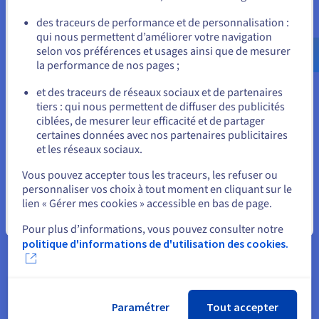
Allez sur le site États-Unis
des traceurs de performance et de personnalisation :
Logiciels et algorithmes pour la
qui nous permettent d’améliorer votre navigation
us.ovhcloud.com/
learn
Anglais
USD - $
superinformatique
selon vos préférences et usages ainsi que de mesurer
la performance de nos pages ;
L'utilisation de la puissance du traitement parallèle nécessite
ou
des logiciels et des algorithmes spécialisés conçus pour
et des traceurs de réseaux sociaux et de partenaires
exploiter les capacités uniques d'un superordinateur.
tiers : qui nous permettent de diffuser des publicités
Rester sur le site actuel
ciblées, de mesurer leur efficacité et de partager
Ces outils et techniques permettent aux programmeurs de
certaines données avec nos partenaires publicitaires
distribuer efficacement les tâches sur plusieurs processeurs,
et les réseaux sociaux.
de gérer la communication entre eux et d'assurer une
Sélectionner un autre site web
utilisation efficace des ressources.
Vous pouvez accepter tous les traceurs, les refuser ou
personnaliser vos choix à tout moment en cliquant sur le
Les langages de programmation comme MPI (Message
lien « Gérer mes cookies » accessible en bas de page.
Passing Interface) et OpenMP (Open Multi-Processing)
fournissent des frameworks pour le développement
Fermer
Pour plus d’informations, vous pouvez consulter notre
d'applications parallèles, permettant aux programmeurs
politique d'informations de d'utilisation des cookies.
d'exprimer le parallélisme le plus rapide inhérent à leur code.
En outre, des bibliothèques et des algorithmes spécialisés
sont optimisés pour les environnements de
superinformatique, fournissant des solutions efficaces pour
Paramétrer
Tout accepter
les tâches de calcul quotidiennes.