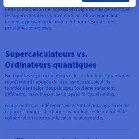
Cette combinaison de logiciels et d'algorithmes garantit que
les superordinateurs peuvent utiliser efficacement leur
immense puissance de traitement pour résoudre des
problèmes complexes.
Supercalculateurs vs.
Ordinateurs quantiques
Bien que les superordinateurs et les ordinateurs quantiques
représentent l'apogée de la puissance de calcul, ils
fonctionnent selon des principes fondamentalement
différents, chacun ayant ses propres forces et limites.
Comprendre ces différences est essentiel pour apprécier les
capacités uniques de chaque technologie et le potentiel de
collaboration future sur le calcul le plus rapide.