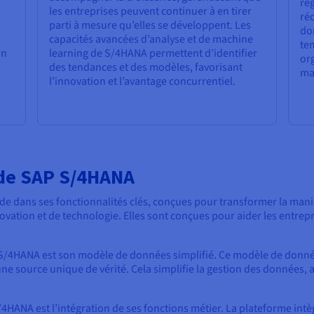
rég
les entreprises peuvent continuer à en tirer
réd
parti à mesure qu’elles se développent. Les
do
capacités avancées d’analyse et de machine
te
on
learning de S/4HANA permettent d’identifier
org
des tendances et des modèles, favorisant
man
l’innovation et l’avantage concurrentiel.
s de SAP S/4HANA
de dans ses fonctionnalités clés, conçues pour transformer la mani
ovation et de technologie. Elles sont conçues pour aider les entrepr
P S/4HANA est son modèle de données simplifié. Ce modèle de donné
e source unique de vérité. Cela simplifie la gestion des données, a
S/4HANA est l’intégration de ses fonctions métier. La plateforme int