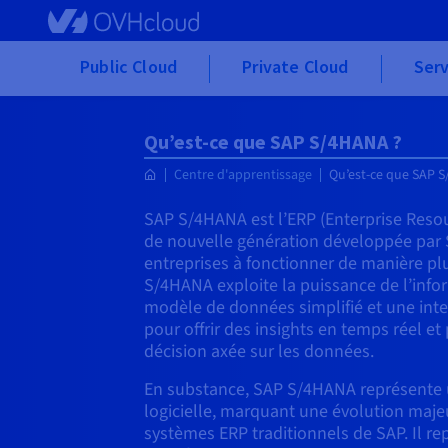
Skip to main content
Public Cloud
Private Cloud
Serv
Qu’est-ce que SAP S/4HANA ?
Centre d'apprentissage
Qu’est-ce que SAP 
SAP S/4HANA est l’ERP (Enterprise Resou
de nouvelle génération développée par 
entreprises à fonctionner de manière plus
S/4HANA exploite la puissance de l’inf
modèle de données simplifié et une interf
pour offrir des insights en temps réel et
décision axée sur les données.
En substance, SAP S/4HANA représente 
logicielle, marquant une évolution maje
systèmes ERP traditionnels de SAP. Il r