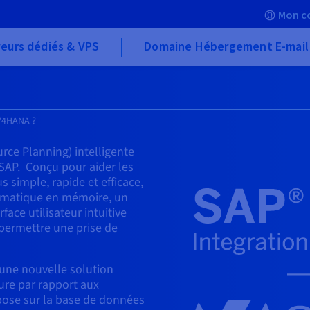
Mon c
eurs dédiés & VPS
Domaine Hébergement E-mail
S/4HANA ?
rce Planning) intelligente
SAP. Conçu pour aider les
 simple, rapide et efficace,
ormatique en mémoire, un
ace utilisateur intuitive
 permettre une prise de
une nouvelle solution
ure par rapport aux
epose sur la base de données