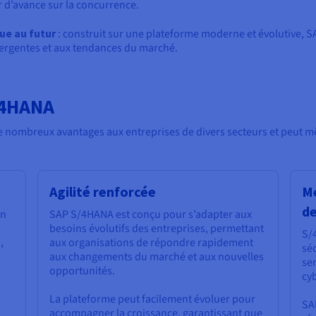
 d’avance sur la concurrence.
ue au futur
: construit sur une plateforme moderne et évolutive, S
ergentes et aux tendances du marché.
/4HANA
 nombreux avantages aux entreprises de divers secteurs et peut 
Agilité renforcée
Me
de
un
SAP S/4HANA est conçu pour s’adapter aux
besoins évolutifs des entreprises, permettant
S/
,
aux organisations de répondre rapidement
sé
aux changements du marché et aux nouvelles
sen
opportunités.
cy
La plateforme peut facilement évoluer pour
SA
accompagner la croissance, garantissant que