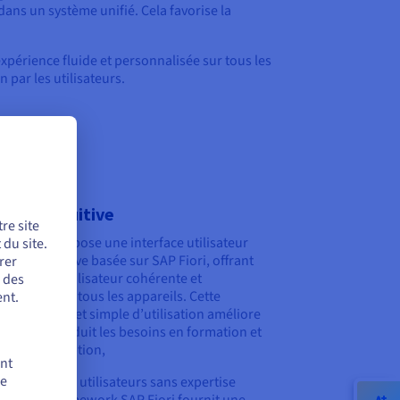
 dans un système unifié. Cela favorise la
expérience fluide et personnalisée sur tous les
 par les utilisateurs.
rface intuitive
re site
/4HANA propose une interface utilisateur
du site.
ne et intuitive basée sur SAP Fiori, offrant
rer
xpérience utilisateur cohérente et
r des
nnalisée sur tous les appareils. Cette
nt.
face intuitive et simple d’utilisation améliore
oductivité, réduit les besoins en formation et
ifie son adoption,
ent
de
pris pour les utilisateurs sans expertise