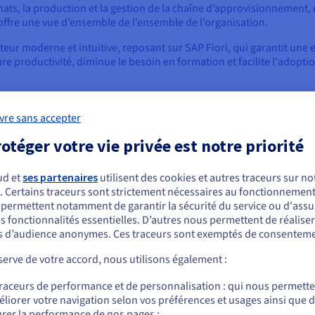
achats, la production et la gestion de la chaîne d’approvisionnement,
offre une vue d’ensemble de l’ensemble de l’organisation.
teur moderne et intuitive, reposant sur SAP Fiori, qui garantit une 
re productivité, diminue le besoin en formation et facilite l'adoption
vre sans accepter
otéger votre vie privée est notre priorité
Fonctions métier intégrées
Inte
ud et
ses partenaires
utilisent des cookies et autres traceurs sur not
ié de
La plateforme intègre de manière fluide diverses
SAP S
. Certains traceurs sont strictement nécessaires au fonctionnement 
ous semblez être localisé en États-Unis.
fonctions métier, telles que la finance, les ventes,
moder
s permettent notamment de garantir la sécurité du service ou d'assu
les achats, la production et la gestion de la chaîne
une e
s fonctionnalités essentielles. D’autres nous permettent de réalise
t de
r commander, rendez-vous sur le site de votre pays (États-Unis) et créez un
d’approvisionnement, dans un système unifié.
perso
 d’audience anonymes. Ces traceurs sont exemptés de consenteme
rité.
mpte.
Cette intégration favorise la collaboration,
inter
re
erve de votre accord, nous utilisons également :
supprime les silos et offre une vue globale de
la pr
alyses
Allez sur le site États-Unis
l’organisation.
simpl
traceurs de performance et de personnalisation : qui nous permett
us.ovhcloud.com/
learn
Anglais
USD - $
liorer votre navigation selon vos préférences et usages ainsi que 
Dans les systèmes ERP traditionnels, ces fonctions
y com
rer la performance de nos pages ;