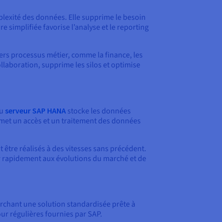
plexité des données. Elle supprime le besoin
e simplifiée favorise l’analyse et le reporting
vers processus métier, comme la finance, les
collaboration, supprime les silos et optimise
du
serveur SAP HANA
stocke les données
rmet un accès et un traitement des données
être réalisés à des vitesses sans précédent.
r rapidement aux évolutions du marché et de
erchant une solution standardisée prête à
ur régulières fournies par SAP.