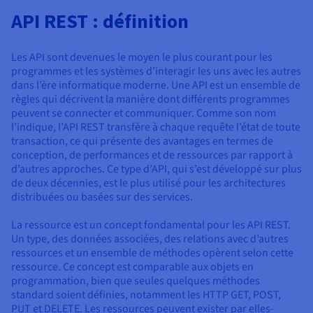
Documentation
Tarifs
API REST : définition
Roadmap & Changelog
Disponibilités par régions
Roadmap & Changelog
Documentation
Les API sont devenues le moyen le plus courant pour les
Roadmap & Changelog
programmes et les systèmes d’interagir les uns avec les autres
dans l’ère informatique moderne. Une API est un ensemble de
règles qui décrivent la manière dont différents programmes
peuvent se connecter et communiquer. Comme son nom
l’indique, l’API REST transfère à chaque requête l’état de toute
transaction, ce qui présente des avantages en termes de
conception, de performances et de ressources par rapport à
d’autres approches. Ce type d’API, qui s’est développé sur plus
de deux décennies, est le plus utilisé pour les architectures
distribuées ou basées sur des services.
La ressource est un concept fondamental pour les API REST.
Un type, des données associées, des relations avec d’autres
ressources et un ensemble de méthodes opèrent selon cette
ressource. Ce concept est comparable aux objets en
programmation, bien que seules quelques méthodes
standard soient définies, notamment les HTTP GET, POST,
PUT et DELETE. Les ressources peuvent exister par elles-