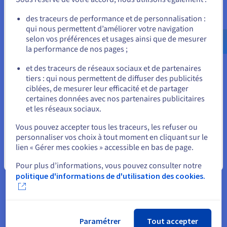
détenir aucune information sur cette requête une fois qu’elle
Allez sur le site États-Unis
a été reçue. Il n’existe pas de concept de session dans la
des traceurs de performance et de personnalisation :
conception des API REST. De plus, le serveur est sans état et ne
qui nous permettent d’améliorer votre navigation
us.ovhcloud.com/
learn
Anglais
USD - $
dépend pas d’un client en particulier.
selon vos préférences et usages ainsi que de mesurer
la performance de nos pages ;
ou
4. Mise en cache
et des traceurs de réseaux sociaux et de partenaires
Contrairement à l’absence d’état du serveur pour chaque
tiers : qui nous permettent de diffuser des publicités
Rester sur le site actuel
client, les ressources doivent pouvoir être mises en cache en
ciblées, de mesurer leur efficacité et de partager
un ou plusieurs points au sein du client et du serveur ou entre
certaines données avec nos partenaires publicitaires
ces deux entités. Pour le serveur, si une ressource particulière
et les réseaux sociaux.
a été envoyée et qu’elle est susceptible d’être redemandée
Sélectionner un autre site web
dans un certain délai, elle doit être mise en cache afin que la
Vous pouvez accepter tous les traceurs, les refuser ou
réponse puisse être renvoyée plus rapidement. Le client doit
personnaliser vos choix à tout moment en cliquant sur le
prendre une décision similaire concernant les ressources
lien « Gérer mes cookies » accessible en bas de page.
reçues. Le serveur doit indiquer par l’intermédiaire de l’API si
Fermer
Pour plus d’informations, vous pouvez consulter notre
une ressource peut être mise en cache localement sur le client
politique d'informations de d'utilisation des cookies.
en toute sécurité. Dans ce cas, il doit indiquer la durée de vie
des données. La conception du cache, bien qu’elle ne fasse
pas partie des spécifications d’une API RESTful, est essentielle
pour les performances. Les concepteurs d’API doivent donc
être conscients de la manière dont elle peut s’appliquer en
Paramétrer
Tout accepter