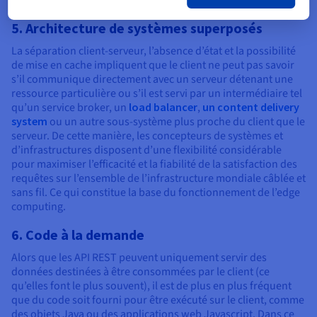
pratique.
5. Architecture de systèmes superposés
La séparation client-serveur, l’absence d’état et la possibilité
de mise en cache impliquent que le client ne peut pas savoir
s’il communique directement avec un serveur détenant une
ressource particulière ou s’il est servi par un intermédiaire tel
qu’un service broker, un
load balancer
,
un content delivery
system
ou un autre sous-système plus proche du client que le
serveur. De cette manière, les concepteurs de systèmes et
d’infrastructures disposent d’une flexibilité considérable
pour maximiser l’efficacité et la fiabilité de la satisfaction des
requêtes sur l’ensemble de l’infrastructure mondiale câblée et
sans fil. Ce qui constitue la base du fonctionnement de l’edge
computing.
6. Code à la demande
Alors que les API REST peuvent uniquement servir des
données destinées à être consommées par le client (ce
qu’elles font le plus souvent), il est de plus en plus fréquent
que du code soit fourni pour être exécuté sur le client, comme
des objets Java ou des applications web Javascript. Dans ce