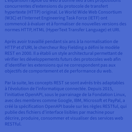
L’expansion rapide du web a donné lieu à des propositions
concurrentes d’extensions du protocole de transfert
hypertexte (HTTP) original. Le World Wide Web Consortium
(W3C) et l’Internet Engineering Task Force (IETF) ont
commencé à évaluer et à formaliser de nouvelles versions des
normes HTTP, HTML (HyperText Transfer Language) et URI.
Après avoir travaillé pendant six ans à la normalisation de
HTTP et d’URI, le chercheur Roy Fielding a défini le modèle
REST en 2000. Il a établi un style architectural permettant de
vérifier les développements futurs des protocoles web afin
d’identifier les extensions qui ne correspondent pas aux
objectifs de comportement et de performance du web.
Par la suite, les concepts REST se sont avérés très adaptables
à l’évolution de l’informatique connectée. Depuis 2015,
l’initiative OpenAPI, sous le parrainage de la Fondation Linux,
avec des membres comme Google, IBM, Microsoft et PayPal, a
créé la spécification OpenAPI basée sur les règles RESTful, qui
publie des fichiers d’interface lisibles par machine pour
décrire, produire, consommer et visualiser des services web
RESTful.